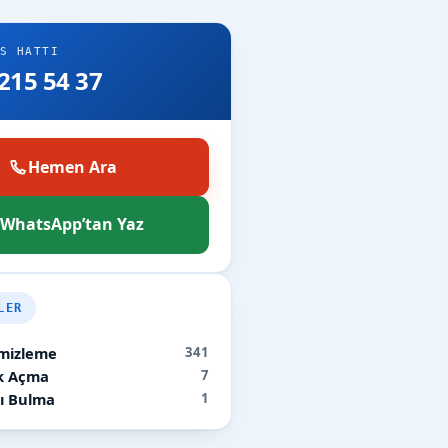
S HATTI
215 54 37
Hemen Ara
WhatsApp’tan Yaz
LER
mizleme
341
ık Açma
7
ı Bulma
1