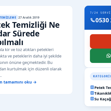
7/24 SERVI
27 Aralık 2019
 TEMIZLEME
0530 
ek Temizliği Ne
dar Sürede
ılmalı
a kir ve toz atıkları petekleri
kta ve peteklerin daha iyi şekilde
sının önüne geçmektedir. Bu
an kurtulmak için düzenli olarak
…
KATEGORI
ın tamamını oku →
Petek Te
Tıkanıkl
Su Kaçağ