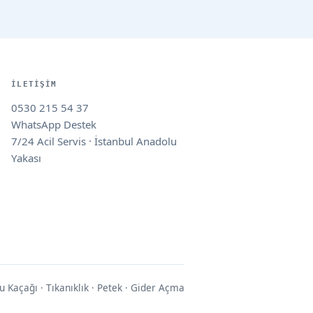
İLETIŞIM
0530 215 54 37
WhatsApp Destek
7/24 Acil Servis · İstanbul Anadolu
Yakası
u Kaçağı · Tıkanıklık · Petek · Gider Açma