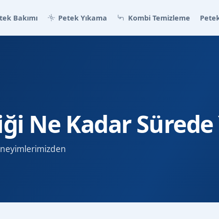
tek Bakımı
Petek Yıkama
Kombi Temizleme
Petek
liği Ne Kadar Sürede
 deneyimlerimizden