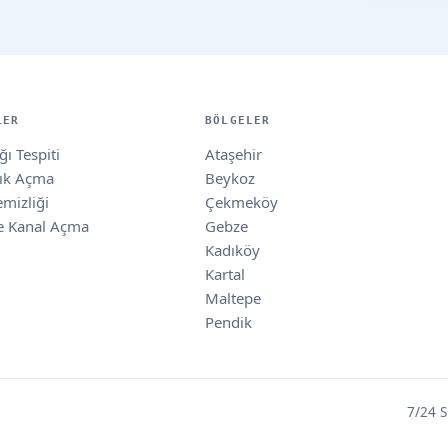
LER
BÖLGELER
ı Tespiti
Ataşehir
lık Açma
Beykoz
emizliği
Çekmeköy
e Kanal Açma
Gebze
Kadıköy
Kartal
Maltepe
Pendik
7/24 S