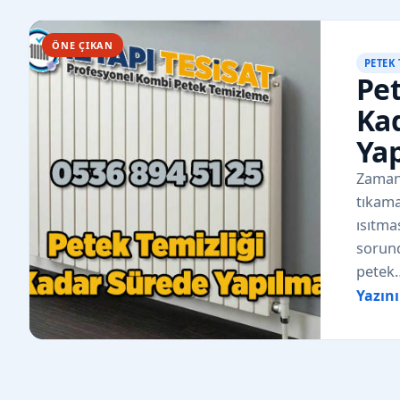
ÖNE ÇIKAN
PETEK
Pet
Ka
Yap
Zamanl
tıkama
ısıtma
sorund
petek
Yazın