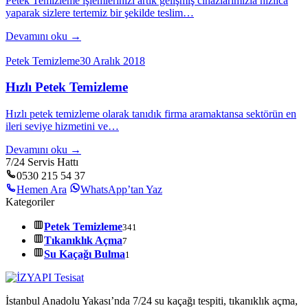
Petek Temizleme işlemlerinizi artık gelişmiş cihazlarımızla hızlıca
yaparak sizlere tertemiz bir şekilde teslim…
Devamını oku →
Petek Temizleme
30 Aralık 2018
Hızlı Petek Temizleme
Hızlı petek temizleme olarak tanıdık firma aramaktansa sektörün en
ileri seviye hizmetini ve…
Devamını oku →
7/24 Servis Hattı
0530 215 54 37
Hemen Ara
WhatsApp’tan Yaz
Kategoriler
Petek Temizleme
341
Tıkanıklık Açma
7
Su Kaçağı Bulma
1
İstanbul Anadolu Yakası’nda 7/24 su kaçağı tespiti, tıkanıklık açma,