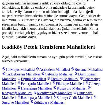
güçlerin saldırısı nedeniyle artık yüksek olduğunu çok iyi
bilmekteyiz. Bizler de enflasyonla mücadele kapsamında petek
temizleme fiyatlarını verirken nitekim bu bağlamda siz değerli
müşterilerimize hizmetlerimizi itina ile sunmaktayız. Gelin sizler de
minimum % 30 tasarruf sağlayacağınız yıkama, bakım ve temizleme
süreçlerini bunun yanında en önemlisi bu hizmetleri alırken de en
idealist kaynaklı hizmetlerimizi alabileceğinizi bilmelisiniz. Firma
prensiplerimizi çok iyi uygulayan bizler size hizmet vermenin haklı
gururunu yaşamaktayız.
Kadıköy Petek Temizleme Mahalleleri
Aşağıdaki mahallelerin tamamına aynı gün petek temizliği ve tesisat
hizmeti veriyoruz:
19 Mayıs Mahallesi
Acıbadem Mahallesi
Bostancı Mahallesi
Caddebostan Mahallesi
Caferağa Mahallesi
Dumlupınar
Mahallesi
Eğitim Mahallesi
Erenköy Mahallesi
Fenerbahçe
Mahallesi
Feneryolu Mahallesi
Fikirtepe Mahallesi
Göztepe
Mahallesi
Hasanpaşa Mahallesi
Koşuyolu Mahallesi
Kozyatağı Mahallesi
Merdivenköy Mahallesi
Osmanağa
Mahallesi
Rasimpaşa Mahallesi
Sahrayı Cedit Mahallesi
Suadiye Mahallesi
Zühtüpaşa Mahallesi