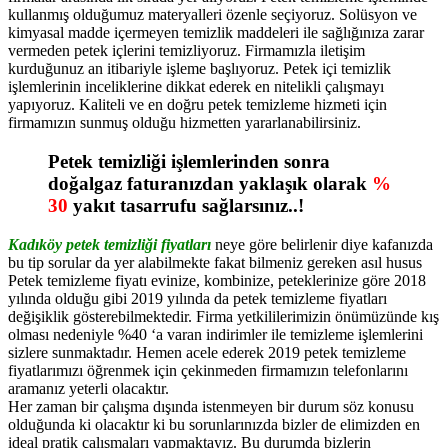
kullanmış olduğumuz materyalleri özenle seçiyoruz. Solüsyon ve
kimyasal madde içermeyen temizlik maddeleri ile sağlığınıza zarar
vermeden petek içlerini temizliyoruz. Firmamızla iletişim
kurduğunuz an itibariyle işleme başlıyoruz. Petek içi temizlik
işlemlerinin inceliklerine dikkat ederek en nitelikli çalışmayı
yapıyoruz. Kaliteli ve en doğru petek temizleme hizmeti için
firmamızın sunmuş olduğu hizmetten yararlanabilirsiniz.
Petek temizliği işlemlerinden sonra
doğalgaz faturanızdan yaklaşık olarak
%
30
yakıt tasarrufu sağlarsınız..!
Kadıköy petek temizliği fiyatları
neye göre belirlenir diye kafanızda
bu tip sorular da yer alabilmekte fakat bilmeniz gereken asıl husus
Petek temizleme fiyatı evinize, kombinize, peteklerinize göre 2018
yılında olduğu gibi 2019 yılında da petek temizleme fiyatları
değişiklik gösterebilmektedir. Firma yetkililerimizin önümüzünde kış
olması nedeniyle %40 ‘a varan indirimler ile temizleme işlemlerini
sizlere sunmaktadır. Hemen acele ederek 2019 petek temizleme
fiyatlarımızı öğrenmek için çekinmeden firmamızın telefonlarını
aramanız yeterli olacaktır.
Her zaman bir çalışma dışında istenmeyen bir durum söz konusu
olduğunda ki olacaktır ki bu sorunlarınızda bizler de elimizden en
ideal pratik çalışmaları yapmaktayız. Bu durumda bizlerin