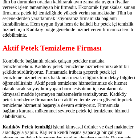
tüm bu durumları ortadan kaldırarak aynı zamanda uygun fiyatlar
vererek işlem tamamlayan bir firmadır. Ekonomik fiyat skalası sunan
firmamız petek içi temizliğinde yüksek verim sunmaktadır. Tüm bu
seçeneklerden yararlanmak istiyorsanız firmamızla bağlantı
kurabilirsiniz. Hem uygun fiyat hem de kaliteli bir petek içi temizlik
hizmeti için Kadıköy bölge genelinde hizmet veren firmamızı tercih
edebilirsiniz.
Aktif Petek Temizleme Firması
Kombilerle bağlantılı olarak çalışan petekler mutlaka
temizlenmelidir. Kadıköy petek temizleme hizmetlerimizi aktif bir
şekilde sürdürüyoruz. Firmamızla irtibata geçerek petek içi
temizleme hizmetlerimiz hakkında merak ettiğiniz tüm detay bilgileri
öğrenebilirsiniz. Aktif petek temizleme hizmetlerimize ek hizmet
olarak sıcak su yayılımı yapan boru tesisatının iç kısımlarını da
kimyasal madde içermeyen malzemelerle temizliyoruz. Kadıköy
petek temizleme firmamızda en aktif en temiz ve en güvenilir petek
temizleme hizmetini başarıyla devam ettiriyoruz. Firmamızla
bağlantı kurarak mükemmel seviyede petek içi temizleme hizmeti
alabilirsiniz.
Kadıköy Petek temizliği
işlemi kimyasal ürünler ve özel makineler
aracılığıyla yapılır. Kişilerin kendi başına yapacağı bir çalışma
olmayıp mutlaka bir uzmandan yardım almaları gerekir. Bu sayede