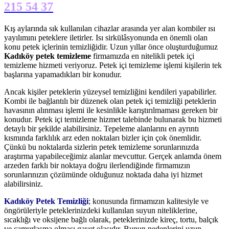
215 54 37
Kış aylarında sık kullanılan cihazlar arasında yer alan kombiler ısı
yayılımını peteklere iletirler. Isı sirkülâsyonunda en önemli olan
konu petek içlerinin temizliğidir. Uzun yıllar önce oluşturduğumuz
Kadıköy petek temizleme
firmamızda en nitelikli petek içi
temizleme hizmeti veriyoruz. Petek içi temizleme işlemi kişilerin tek
başlarına yapamadıkları bir konudur.
Ancak kişiler peteklerin yüzeysel temizliğini kendileri yapabilirler.
Kombi ile bağlantılı bir düzenek olan petek içi temizliği peteklerin
havasının alınması işlemi ile kesinlikle karıştırılmaması gereken bir
konudur. Petek içi temizleme hizmet talebinde bulunarak bu hizmeti
detaylı bir şekilde alabilirsiniz. Tepeleme alanlarını en ayrıntı
kısmında farklılık arz eden noktaları bizler için çok önemlidir.
Çünkü bu noktalarda sizlerin petek temizleme sorunlarınızda
araştırma yapabileceğimiz alanlar mevcuttur. Gerçek anlamda önem
arzeden farklı bir noktaya doğru ilerlendiğinde firmamızın
sorunlarınızın çözümünde olduğunuz noktada daha iyi hizmet
alabilirsiniz.
Kadıköy Petek Temizliği
; konusunda firmamızın kalitesiyle ve
öngörüleriyle peteklerinizdeki kullanılan suyun niteliklerine,
sıcaklığı ve oksijene bağlı olarak, peteklerinizde kireç, tortu, balçık
ve çamurlaşma olması gayet olasıdır. Bunun nedenlerini uzun