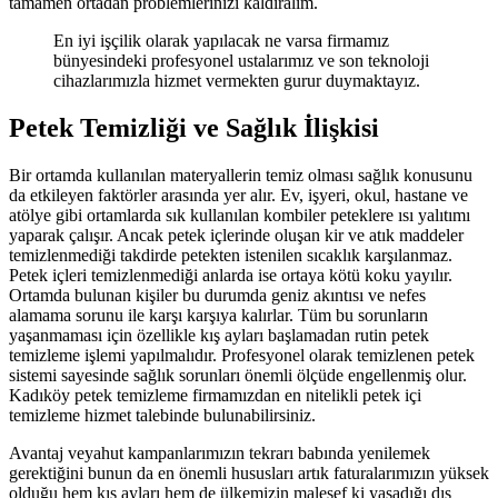
tamamen ortadan problemlerinizi kaldıralım.
En iyi işçilik olarak yapılacak ne varsa firmamız
bünyesindeki profesyonel ustalarımız ve son teknoloji
cihazlarımızla hizmet vermekten gurur duymaktayız.
Petek Temizliği ve Sağlık
İlişkisi
Bir ortamda kullanılan materyallerin temiz olması sağlık konusunu
da etkileyen faktörler arasında yer alır. Ev, işyeri, okul, hastane ve
atölye gibi ortamlarda sık kullanılan kombiler peteklere ısı yalıtımı
yaparak çalışır. Ancak petek içlerinde oluşan kir ve atık maddeler
temizlenmediği takdirde petekten istenilen sıcaklık karşılanmaz.
Petek içleri temizlenmediği anlarda ise ortaya kötü koku yayılır.
Ortamda bulunan kişiler bu durumda geniz akıntısı ve nefes
alamama sorunu ile karşı karşıya kalırlar. Tüm bu sorunların
yaşanmaması için özellikle kış ayları başlamadan rutin petek
temizleme işlemi yapılmalıdır. Profesyonel olarak temizlenen petek
sistemi sayesinde sağlık sorunları önemli ölçüde engellenmiş olur.
Kadıköy petek temizleme firmamızdan en nitelikli petek içi
temizleme hizmet talebinde bulunabilirsiniz.
Avantaj veyahut kampanlarımızın tekrarı babında yenilemek
gerektiğini bunun da en önemli hususları artık faturalarımızın yüksek
olduğu hem kış ayları hem de ülkemizin malesef ki yaşadığı dış