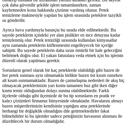
çok daha güvenilir şekilde işlem tamamlanırken, zaman
kaybetmeden konu hakkında çözüme varılmış olunur. Petek
temizleme makinesiyle yapılan bu işlem sırasında peteklere tazyikli
su gönderilir.
Ayrıca hava yardımıyla basınçta bu sırada elde edilmektedir. Bu
sayede peteklerin içindeki yer alan pislikler en ince detayına kadar
temizlenmiş olur. Petek temizliği sırasında kullanılan kimyasallar
aynı zamanda peteklerin küflenmesini engelleyecek bir içeriğe
sahiptir. Bu sayede peteklerin daha uzun ömürlü bir hale geleceğini
belirtmek doğru olur. El yakan faturalara veda etmek için bu işlemin
düzenli olarak yapılması gerekir.
Sorunların genel olarak bir kaç peteklerde olabildiği gibi bazen de
her petek ısınması aynı olmamakla birlikte bazen üst kısım ısınırken
alt kısım ısınmamaktadır. Bazen de çamurlaşma nedenleri ile akış hiç
olmayacak peteklerinizin yarı kısmı tamamen buz gibi iken diğer
kısmı temiz olduğundan dolayı ısınma olabilmektedir. Farklı
ilçelerde olduğu gibi ilçemizde de bu tip sorunların en pratik ve
kalıcı çözümleri firmamız bünyesinde olmaktadır. Havalarını almayı
bazen müşterilerimizin kendisinin yaptığını ama peteklerinde
herhangi bir değişiklik olmadığını dile getirmektedirler fakat
bilmelidirler ki bu işlemler sadece peteğinizin havasının alınması ile
düzeltilecek bir durum olmadığıdır.