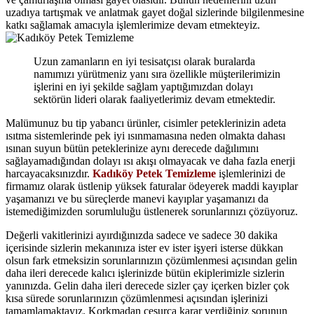
uzadıya tartışmak ve anlatmak gayet doğal sizlerinde bilgilenmesine
katkı sağlamak amacıyla işlemlerimize devam etmekteyiz.
Uzun zamanların en iyi tesisatçısı olarak buralarda
namımızı yürütmeniz yanı sıra özellikle müşterilerimizin
işlerini en iyi şekilde sağlam yaptığımızdan dolayı
sektörün lideri olarak faaliyetlerimiz devam etmektedir.
Malümunuz bu tip yabancı ürünler, cisimler peteklerinizin adeta
ısıtma sistemlerinde pek iyi ısınmamasına neden olmakta dahası
ısınan suyun bütün peteklerinize aynı derecede dağılımını
sağlayamadığından dolayı ısı akışı olmayacak ve daha fazla enerji
harcayacaksınızdır.
Kadıköy Petek Temizleme
işlemlerinizi de
firmamız olarak üstlenip yüksek faturalar ödeyerek maddi kayıplar
yaşamanızı ve bu süreçlerde manevi kayıplar yaşamanızı da
istemediğimizden sorumluluğu üstlenerek sorunlarınızı çözüyoruz.
Değerli vakitlerinizi ayırdığınızda sadece ve sadece 30 dakika
içerisinde sizlerin mekanınıza ister ev ister işyeri isterse dükkan
olsun fark etmeksizin sorunlarınızın çözümlenmesi açısından gelin
daha ileri derecede kalıcı işlerinizde bütün ekiplerimizle sizlerin
yanınızda. Gelin daha ileri derecede sizler çay içerken bizler çok
kısa sürede sorunlarınızın çözümlenmesi açısından işlerinizi
tamamlamaktayız. Korkmadan cesurca karar verdiğiniz sorunun