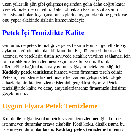
uzun yıllar ilk gün gibi çalışması açısından gelin daha doğru karar
vererek bizleri tercih edin. Kalıcı olmaktan kastımız cihazların
fonksiyonel olarak çalışma prensiplerine uygun olarak ne gerekirse
onu yapar akabinde sizlerin hizmetinizdeyiz.
Petek İçi Temizlikte Kalite
Günümüzde petek temizliği ve petek bakımı konusu genellikle kış
aylarında gündemde olan bir konudur. Kış dönemlerinin sıcacık
geçmesi ve peteklerin üstün seviyede sıcaklık yayılımı sağlaması için
rutin aralıklarla temizlenmesi kaçınılmaz bir şarttır. Kombi
düzeneğine bağlı olarak ısı yayılımı sağlayan petek temizliği için
Kadıköy petek temizleme
hizmeti veren firmamızı tercih ediniz.
Petek içi temizleme hizmetimizde her zaman gelişmiş teknolojik
cihazlarla birlikte temizleme işlemini gerçekleştiriyoruz. Petek
temizliğinde kalite ve detay arayanlardansanız firmamızla iletişime
geçebilirsiniz.
Uygun Fiyata Petek Temizleme
Kombi ile bağlantısı olan petek sistemi temizlenmediği takdirde
istenmeyen durumlar ortaya çıkabilir. Kötü koku, düşük ısıtma bu
istenmeyen durumlardandır.
Kadıköy petek temizleme
firmamız