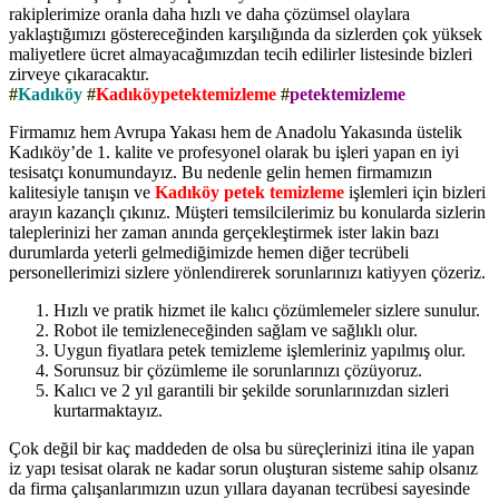
rakiplerimize oranla daha hızlı ve daha çözümsel olaylara
yaklaştığımızı göstereceğinden karşılığında da sizlerden çok yüksek
maliyetlere ücret almayacağımızdan tecih edilirler listesinde bizleri
zirveye çıkaracaktır.
#
Kadıköy
#
Kadıköypetektemizleme
#
petektemizleme
Firmamız hem Avrupa Yakası hem de Anadolu Yakasında üstelik
Kadıköy’de 1. kalite ve profesyonel olarak bu işleri yapan en iyi
tesisatçı konumundayız. Bu nedenle gelin hemen firmamızın
kalitesiyle tanışın ve
Kadıköy petek temizleme
işlemleri için bizleri
arayın kazançlı çıkınız. Müşteri temsilcilerimiz bu konularda sizlerin
taleplerinizi her zaman anında gerçekleştirmek ister lakin bazı
durumlarda yeterli gelmediğimizde hemen diğer tecrübeli
personellerimizi sizlere yönlendirerek sorunlarınızı katiyyen çözeriz.
Hızlı ve pratik hizmet ile kalıcı çözümlemeler sizlere sunulur.
Robot ile temizleneceğinden sağlam ve sağlıklı olur.
Uygun fiyatlara petek temizleme işlemleriniz yapılmış olur.
Sorunsuz bir çözümleme ile sorunlarınızı çözüyoruz.
Kalıcı ve 2 yıl garantili bir şekilde sorunlarınızdan sizleri
kurtarmaktayız.
Çok değil bir kaç maddeden de olsa bu süreçlerinizi itina ile yapan
iz yapı tesisat olarak ne kadar sorun oluşturan sisteme sahip olsanız
da firma çalışanlarımızın uzun yıllara dayanan tecrübesi sayesinde