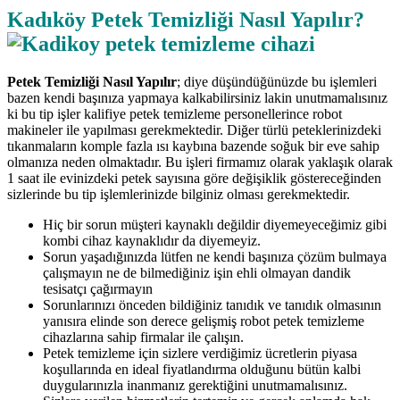
Kadıköy Petek Temizliği Nasıl Yapılır?
Petek Temizliği Nasıl Yapılır
; diye düşündüğünüzde bu işlemleri
bazen kendi başınıza yapmaya kalkabilirsiniz lakin unutmamalısınız
ki bu tip işler kalifiye petek temizleme personellerince robot
makineler ile yapılması gerekmektedir. Diğer türlü peteklerinizdeki
tıkanmaların komple fazla ısı kaybına bazende soğuk bir eve sahip
olmanıza neden olmaktadır. Bu işleri firmamız olarak yaklaşık olarak
1 saat ile evinizdeki petek sayısına göre değişiklik göstereceğinden
sizlerinde bu tip işlemlerinizde bilginiz olması gerekmektedir.
Hiç bir sorun müşteri kaynaklı değildir diyemeyeceğimiz gibi
kombi cihaz kaynaklıdır da diyemeyiz.
Sorun yaşadığınızda lütfen ne kendi başınıza çözüm bulmaya
çalışmayın ne de bilmediğiniz işin ehli olmayan dandik
tesisatçı çağırmayın
Sorunlarınızı önceden bildiğiniz tanıdık ve tanıdık olmasının
yanısıra elinde son derece gelişmiş robot petek temizleme
cihazlarına sahip firmalar ile çalışın.
Petek temizleme için sizlere verdiğimiz ücretlerin piyasa
koşullarında en ideal fiyatlandırma olduğunu bütün kalbi
duygularınızla inanmanız gerektiğini unutmamalısınız.