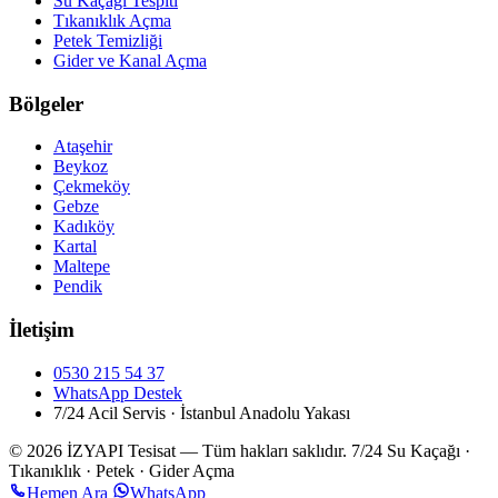
Su Kaçağı Tespiti
Tıkanıklık Açma
Petek Temizliği
Gider ve Kanal Açma
Bölgeler
Ataşehir
Beykoz
Çekmeköy
Gebze
Kadıköy
Kartal
Maltepe
Pendik
İletişim
0530 215 54 37
WhatsApp Destek
7/24 Acil Servis · İstanbul Anadolu Yakası
© 2026 İZYAPI Tesisat — Tüm hakları saklıdır.
7/24 Su Kaçağı ·
Tıkanıklık · Petek · Gider Açma
Hemen Ara
WhatsApp