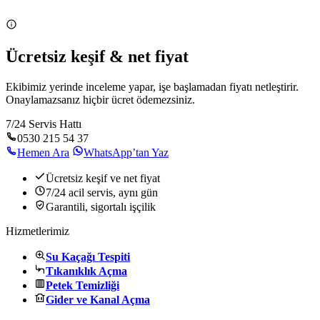
Ücretsiz keşif & net fiyat
Ekibimiz yerinde inceleme yapar, işe başlamadan fiyatı netleştirir.
Onaylamazsanız hiçbir ücret ödemezsiniz.
7/24 Servis Hattı
0530 215 54 37
Hemen Ara
WhatsApp’tan Yaz
Ücretsiz keşif ve net fiyat
7/24 acil servis, aynı gün
Garantili, sigortalı işçilik
Hizmetlerimiz
Su Kaçağı Tespiti
Tıkanıklık Açma
Petek Temizliği
Gider ve Kanal Açma