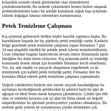
kolaylıkla sorunlu olarak görünmekte olan sistemlerinizi
çözümlenmektedir. Bu nedenle çekinmeden hemen bizlere ulaşarak
problemlerinizden kalıcı bir şekilde kurtularak soğuk kışa aylarında
yüksek doğalgaz faturası ödemekten kurtulursunuz.
Petek Temizleme Çalışması
Kış aylarının gelmesiyle birlikte kişiler hazırlık yapmaya başlar. Bu
hazırlıkların başında ise hiç şüphesiz petek temizliği vardır. Kadıköy
bölge genelinde petek temizleme çalışması yapan firmamıza 7 gün
24 saat ulaşabilir nitelikli bir şekilde petek içlerini temizletebilirsiniz.
Uzun yıllardan bugüne faaliyetlerini devam ettiren firmamızda işlem
titizliğine her daim önem veriyoruz. Kış aylarında petek içi temizliği
konusunda destek almak için kesinlikle firmamızı tercih etmelisiniz.
Toz, kir, atık madde ve parçacık oluşumunu engellemek ya da
temizlemek için kaliteli petek temizliği şarttır. Firmamız tüm bu
konulara dikkat ederek petek temizleme çalışması yapmaktadır.
Değerli vakitlerinizi bizlerin size özenle seçerek hazırladığımız bu
sayfamızı incelediğinizde görülecektir ki sektörel bazlı bu işler ile
uğraşan en ideal firma olarak karşınıza çıkmaktayız. Çünkü işin ehli
olan ve sektörün havasını çok iyi alan bir firma olarak siz değerli
müşterilerimize bu işlerinde profesyonelce yardımcı olmaktayız. Bu
nedenle gelin sizlerin de sorunlarınıza çözüm üretmekten çok