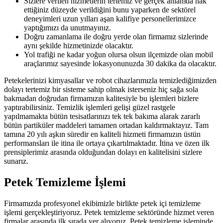
Sizlere verilen hizmetlerin tertemiz ve gerçek anlamda hak
ettiğiniz düzeyde verildiğini bunu yaparken de sektörel
deneyimleri uzun yılları aşan kalifiye personellerimizce
yaptığımızı da unutmayınız.
Doğru zamanlama ile doğru yerde olan firmamız sizlerinde
aynı şekilde hizmetinizde olacaktır.
Yol trafiği ne kadar yoğun olursa olsun ilçemizde olan mobil
araçlarımız sayesinde lokasyonunuzda 30 dakika da olacaktır.
Petekelerinizi kimyasallar ve robot cihazlarımızla temizlediğimizden
dolayı tertemiz bir sisteme sahip olmak isterseniz hiç sağa sola
bakmadan doğrudan firmamızın kalitesiyle bu işlemleri bizlere
yaptırabilirsiniz. Temizlik işlemleri gelişi güzel rastgele
yapılmamakta bütün tesisatlarınızı tek tek bakıma alarak zararlı
bütün partiküler maddeleri tamamen ortadan kaldırmaktayız. Tam
tamına 20 yılı aşkın süredir en kaliteli hizmeti firmamızın üstün
performansları ile itina ile ortaya çıkartılmaktadır. İtina ve özen ilk
prensiplerimiz arasında olduğundan dolayı en kalitelisini sizlere
sunarız.
Petek Temizleme İşlemi
Firmamızda profesyonel ekibimizle birlikte petek içi temizleme
işlemi gerçekleştiriyoruz. Petek temizleme sektöründe hizmet veren
firmalar arasında ilk sırada yer alıyoruz. Petek temizleme işleminde