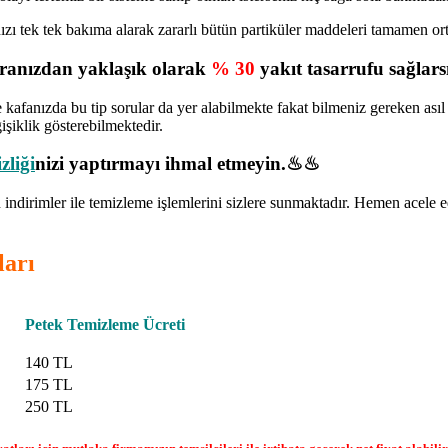
ınızı tek tek bakıma alarak zararlı bütün partiküler maddeleri tamamen o
turanızdan yaklaşık olarak
% 30
yakıt tasarrufu sağlarsı
e kafanızda bu tip sorular da yer alabilmekte fakat bilmeniz gereken ası
işiklik gösterebilmektedir.
zliği
nizi yaptırmayı ihmal etmeyin.♨♨
indirimler ile temizleme işlemlerini sizlere sunmaktadır. Hemen acele
ları
Petek Temizleme Ücreti
140 TL
175 TL
250 TL