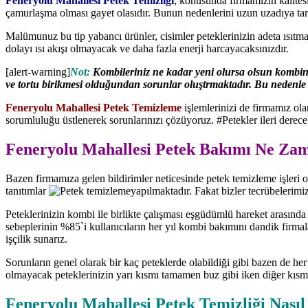
Feneryolu Mahallesi Petek Temizliği
; konusunda firmamızın kalitesiy
çamurlaşma olması gayet olasıdır. Bunun nedenlerini uzun uzadıya tar
Malümunuz bu tip yabancı ürünler, cisimler peteklerinizin adeta ısıt
dolayı ısı akışı olmayacak ve daha fazla enerji harcayacaksınızdır.
[alert-warning]
Not:
Kombileriniz ne kadar yeni olursa olsun kombinin
ve tortu birikmesi olduğundan sorunlar oluştrmaktadır. Bu nedenle fir
Feneryolu Mahallesi Petek Temizleme
işlemlerinizi de firmamız ol
sorumluluğu üstlenerek sorunlarınızı çözüyoruz. #Petekler ileri derece
Feneryolu Mahallesi Petek Bakımı Ne Zam
Bazen firmamıza gelen bildirimler neticesinde petek temizleme işleri o
tanıtımlar
yapılmaktadır. Fakat bizler tecrübelerimiz
Peteklerinizin kombi ile birlikte çalışması eşgüdümlü hareket arasında
sebeplerinin %85`i kullanıcıların her yıl kombi bakımını dandik firmala
işçilik sunarız.
Sorunların genel olarak bir kaç peteklerde olabildiği gibi bazen de he
olmayacak peteklerinizin yarı kısmı tamamen buz gibi iken diğer kısm
Feneryolu Mahallesi Petek Temizliği Nasıl