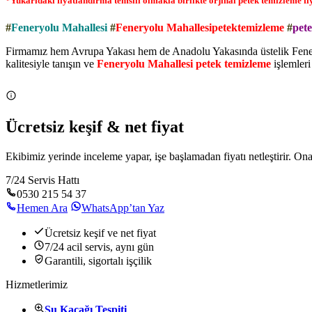
*Yukarıdaki fiyatlandırma temsili olmakla birlikte orjinal petek temizleme fiyat
#
Feneryolu Mahallesi
#
Feneryolu Mahallesipetektemizleme
#
pet
Firmamız hem Avrupa Yakası hem de Anadolu Yakasında üstelik Feneryo
kalitesiyle tanışın ve
Feneryolu Mahallesi petek temizleme
işlemleri 
Ücretsiz keşif & net fiyat
Ekibimiz yerinde inceleme yapar, işe başlamadan fiyatı netleştirir. O
7/24 Servis Hattı
0530 215 54 37
Hemen Ara
WhatsApp’tan Yaz
Ücretsiz keşif ve net fiyat
7/24 acil servis, aynı gün
Garantili, sigortalı işçilik
Hizmetlerimiz
Su Kaçağı Tespiti