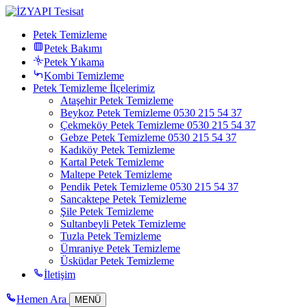
Petek Temizleme
Petek Bakımı
Petek Yıkama
Kombi Temizleme
Petek Temizleme İlçelerimiz
Ataşehir Petek Temizleme
Beykoz Petek Temizleme 0530 215 54 37
Çekmeköy Petek Temizleme 0530 215 54 37
Gebze Petek Temizleme 0530 215 54 37
Kadıköy Petek Temizleme
Kartal Petek Temizleme
Maltepe Petek Temizleme
Pendik Petek Temizleme 0530 215 54 37
Sancaktepe Petek Temizleme
Şile Petek Temizleme
Sultanbeyli Petek Temizleme
Tuzla Petek Temizleme
Ümraniye Petek Temizleme
Üsküdar Petek Temizleme
İletişim
Hemen Ara
MENÜ