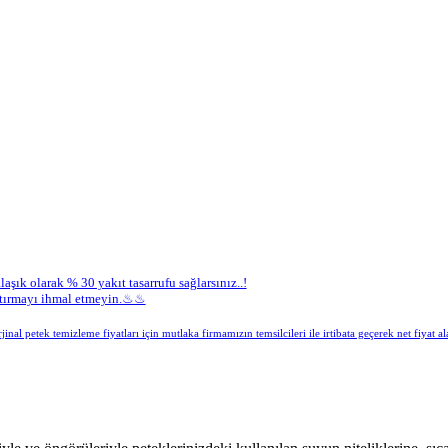
aşık olarak % 30 yakıt tasarrufu sağlarsınız..!
yaptırmayı ihmal etmeyin.♨♨
inal petek temizleme fiyatları için mutlaka firmamızın temsilcileri ile irtibata geçerek net fiyat ala