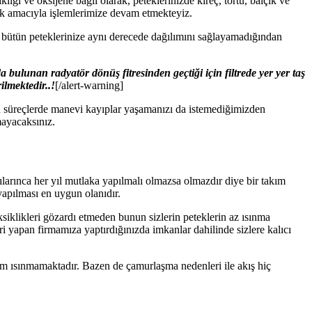
lığı ve oksijene bağlı olarak, peteklerinizde kireç, tortu, balçık ve
ak amacıyla işlemlerimize devam etmekteyiz.
n bütün peteklerinize aynı derecede dağılımını sağlayamadığından
bulunan radyatör dönüş fitresinden geçtiği için filtrede yer yer taş
ilmektedir..!
[/alert-warning]
bu süreçlerde manevi kayıplar yaşamanızı da istemediğimizden
mayacaksınız.
ılarınca her yıl mutlaka yapılmalı olmazsa olmazdır diye bir takım
 yapılması en uygun olanıdır.
ksiklikleri gözardı etmeden bunun sizlerin peteklerin az ısınma
eri yapan firmamıza yaptırdığınızda imkanlar dahilinde sizlere kalıcı
ısım ısınmamaktadır. Bazen de çamurlaşma nedenleri ile akış hiç