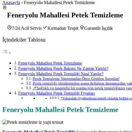
Anasayfa
› Feneryolu Mahallesi Petek Temizleme
Feneryolu Mahallesi Petek Temizleme
7/24 Acil Servis
Kırmadan Tespit
Garantili İşçilik
İçindekiler Tablosu
Feneryolu Mahallesi Petek Temizleme
Feneryolu Mahallesi Petek Bakımı Ne Zaman Yapılır?
Feneryolu Mahallesi Petek Temizliği Nasıl Yapılır?
Petek Temizleme Yaptırmadan Önce Görülen Sorunlar!
Petek temizliği işlemlerinden sonra doğalgaz faturanızdan yakl
📌Sağlıklı ve tasarruflu bir ısınma için petek temizliğinizi 
Feneryolu Mahallesi Petek Temizliği Fiyatları
*Yukarıdaki fiyatlandırma temsili olmakla birlikte orj
Feneryolu Mahallesi Petek Temizleme