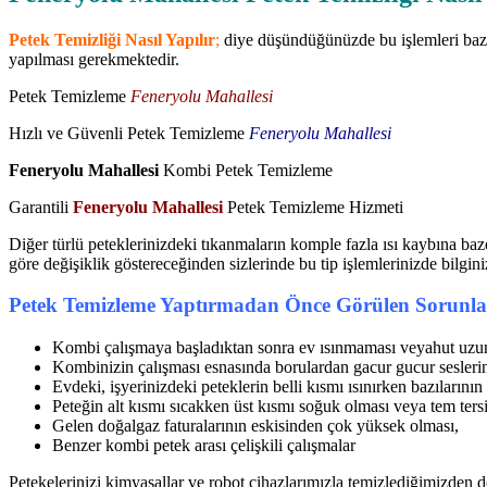
Petek Temizliği Nasıl Yapılır
;
diye düşündüğünüzde bu işlemleri bazen
yapılması gerekmektedir.
Petek Temizleme
Feneryolu Mahallesi
Hızlı ve Güvenli Petek Temizleme
Feneryolu Mahallesi
Feneryolu Mahallesi
Kombi Petek Temizleme
Garantili
Feneryolu Mahallesi
Petek Temizleme Hizmeti
Diğer türlü peteklerinizdeki tıkanmaların komple fazla ısı kaybına baz
göre değişiklik göstereceğinden sizlerinde bu tip işlemlerinizde bilgin
Petek Temizleme Yaptırmadan Önce Görülen Sorunla
Kombi çalışmaya başladıktan sonra ev ısınmaması veyahut uzun
Kombinizin çalışması esnasında borulardan gacur gucur seslerin
Evdeki, işyerinizdeki peteklerin belli kısmı ısınırken bazılarını
Peteğin alt kısmı sıcakken üst kısmı soğuk olması veya tem tersi
Gelen doğalgaz faturalarının eskisinden çok yüksek olması,
Benzer kombi petek arası çelişkili çalışmalar
Petekelerinizi kimyasallar ve robot cihazlarımızla temizlediğimizden do