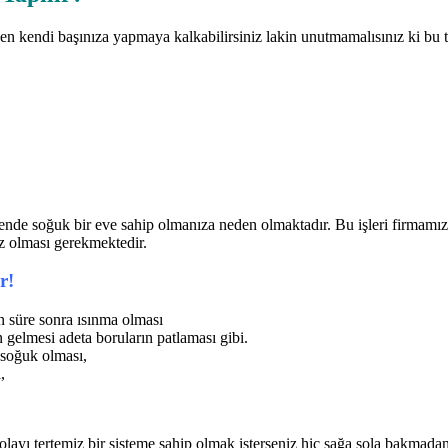
 kendi başınıza yapmaya kalkabilirsiniz lakin unutmamalısınız ki bu tip
ende soğuk bir eve sahip olmanıza neden olmaktadır. Bu işleri firmamız 
iz olması gerekmektedir.
r!
 süre sonra ısınma olması
 gelmesi adeta boruların patlaması gibi.
n soğuk olması,
,
layı tertemiz bir sisteme sahip olmak isterseniz hiç sağa sola bakmadan 