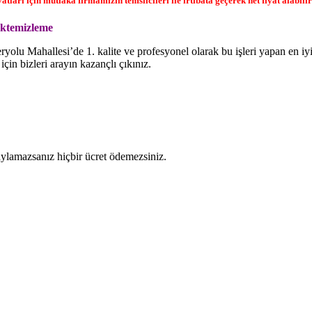
ları için mutlaka firmamızın temsilcileri ile irtibata geçerek net fiyat alabilir
ektemizleme
lu Mahallesi’de 1. kalite ve profesyonel olarak bu işleri yapan en iy
için bizleri arayın kazançlı çıkınız.
naylamazsanız hiçbir ücret ödemezsiniz.