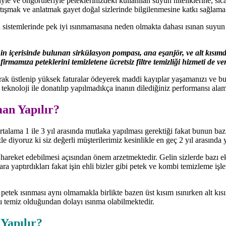
le ve öngörüleriyle peteklerinizdeki kullanılan suyun niteliklerine, sıcak
tışmak ve anlatmak gayet doğal sizlerinde bilgilenmesine katkı sağlam
ma sistemlerinde pek iyi ısınmamasına neden olmakta dahası ısınan suyu
 içerisinde bulunan sirkülasyon pompası, ana eşanjör, ve alt kısımda 
mamıza peteklerini temizletene ücretsiz filtre temizliği hizmeti de ver
arak üstlenip yüksek faturalar ödeyerek maddi kayıplar yaşamanızı ve 
 teknoloji ile donatılıp yapılmadıkça inanın dilediğiniz performansı ala
an Yapılır?
rtalama 1 ile 3 yıl arasında mutlaka yapılması gerektiği fakat bunun baz
le diyoruz ki siz değerli müşterilerimiz kesinlikle en geç 2 yıl arasında
 hareket edebilmesi açısından önem arzetmektedir. Gelin sizlerde bazı e
ra yaptırdıkları fakat işin ehli bizler gibi petek ve kombi temizleme işl
r petek ısınması aynı olmamakla birlikte bazen üst kısım ısınırken alt k
ı temiz olduğundan dolayı ısınma olabilmektedir.
 Yapılır?