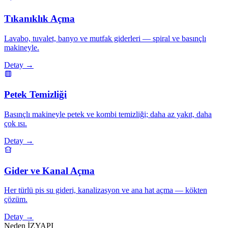
Tıkanıklık Açma
Lavabo, tuvalet, banyo ve mutfak giderleri — spiral ve basınçlı
makineyle.
Detay →
Petek Temizliği
Basınçlı makineyle petek ve kombi temizliği; daha az yakıt, daha
çok ısı.
Detay →
Gider ve Kanal Açma
Her türlü pis su gideri, kanalizasyon ve ana hat açma — kökten
çözüm.
Detay →
Neden İZYAPI