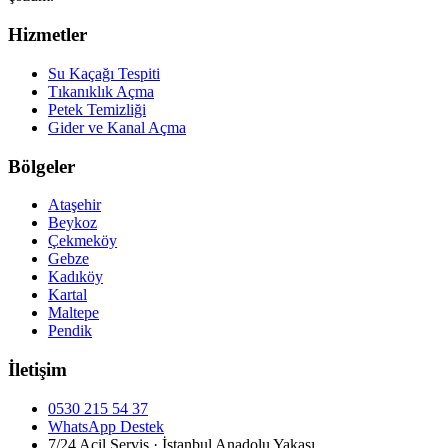
Hizmetler
Su Kaçağı Tespiti
Tıkanıklık Açma
Petek Temizliği
Gider ve Kanal Açma
Bölgeler
Ataşehir
Beykoz
Çekmeköy
Gebze
Kadıköy
Kartal
Maltepe
Pendik
İletişim
0530 215 54 37
WhatsApp Destek
7/24 Acil Servis · İstanbul Anadolu Yakası