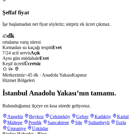
Şeffaf fiyat
İşe başlamadan net fiyat söyleriz; sürpriz ek ücret çıkmaz.
dk
45
ortalama varış süresi
Kırmadan su kaçağı tespiti
Evet
7/24 acil servis
Açık
Aynı gün müdahale
Evet
Keşif ücreti
Ücretsiz
Merkezimiz
~45 dk · Anadolu Yakası
Kapınız
Hizmet Bölgeleri
İstanbul Anadolu Yakası’nın tamamı.
Bulunduğunuz ilçeye en kısa sürede geliyoruz.
Ataşehir
Beykoz
Çekmeköy
Gebze
Kadıköy
Kartal
Maltepe
Pendik
Sancaktepe
Şile
Sultanbeyli
Tuzla
Ümraniye
Üsküdar
Bizden Haberler · Blog