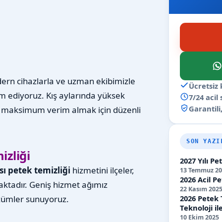
dern cihazlarla ve uzman ekibimizle
Ücretsiz 
ediyoruz. Kış aylarında yüksek
7/24 acil
Garantili,
n maksimum verim almak için düzenli
SON YAZI
izliği
2027 Yılı P
ı petek temizliği
hizmetini ilçeler,
13 Temmuz 20
2026 Acil Pe
aktadır. Geniş hizmet ağımız
22 Kasım 202
2026 Petek 
özümler sunuyoruz.
Teknoloji 
10 Ekim 2025