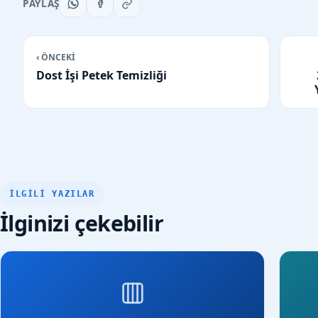
PAYLAŞ
‹ ÖNCEKİ
Dost İşi Petek Temizliği
İLGILI YAZILAR
İlginizi çekebilir