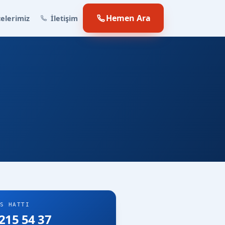
Hemen Ara
elerimiz
İletişim
S HATTI
215 54 37