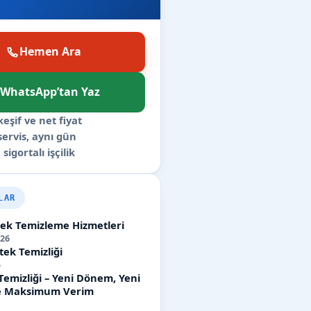
Hemen Ara
WhatsApp’tan Yaz
keşif ve net fiyat
 servis, aynı gün
 sigortalı işçilik
LAR
etek Temizleme Hizmetleri
26
tek Temizliği
5
Temizliği – Yeni Dönem, Yeni
ile Maksimum Verim