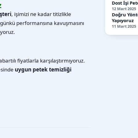
Dost İşi Pet
z
12 Mart 2025
şteri
, işimizi ne kadar titizlikle
Doğru Yönte
Yapıyoruz
ilk günkü performansına kavuşmasını
11 Mart 2025
uyoruz.
artılı fiyatlarla karşılaştırmıyoruz.
esinde
uygun petek temizliği