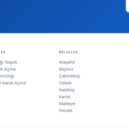
LER
BÖLGELER
ı Tespiti
Ataşehir
lık Açma
Beykoz
emizliği
Çekmeköy
e Kanal Açma
Gebze
Kadıköy
Kartal
Maltepe
Pendik