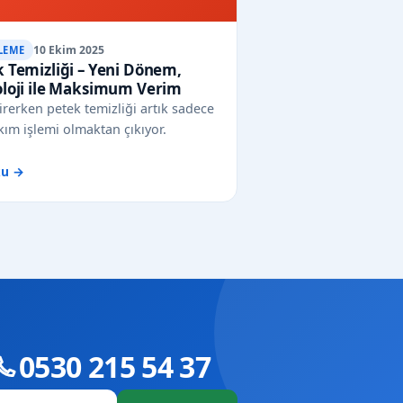
10 Ekim 2025
LEME
 Temizliği – Yeni Dönem,
oloji ile Maksimum Verim
irerken petek temizliği artık sadece
kım işlemi olmaktan çıkıyor.
ku →
0530 215 54 37