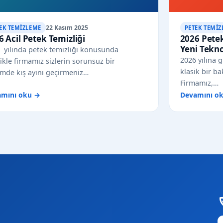
22 Kasım 2025
EK TEMIZLEME
PETEK TEMIZ
6 Acil Petek Temizliği
2026 Petek
Yeni Tekn
 yılında petek temizliği konusunda
2026 yılına g
likle firmamız sizlerin sorunsuz bir
klasik bir ba
emde kış ayını geçirmeniz…
Firmamız,…
amını oku →
Devamını o