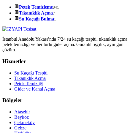
Petek Temizleme
341
Tıkanıklık Açma
7
Su Kaçağı Bulma
1
İstanbul Anadolu Yakası’nda 7/24 su kaçağı tespiti, tıkanıklık açma,
petek temizliği ve her türlü gider açma. Garantili işçilik, aynı gün
çözüm.
Hizmetler
Su Kaçağı Tespiti
Tıkanıklık Açma
Petek Temizliği
Gider ve Kanal Açma
Bölgeler
Ataşehir
Beykoz
Çekmeköy
Gebze