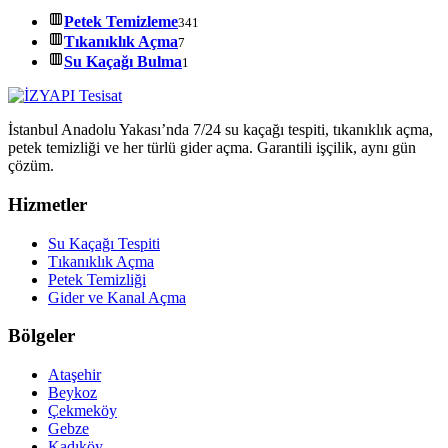
Petek Temizleme
341
Tıkanıklık Açma
7
Su Kaçağı Bulma
1
İstanbul Anadolu Yakası’nda 7/24 su kaçağı tespiti, tıkanıklık açma,
petek temizliği ve her türlü gider açma. Garantili işçilik, aynı gün
çözüm.
Hizmetler
Su Kaçağı Tespiti
Tıkanıklık Açma
Petek Temizliği
Gider ve Kanal Açma
Bölgeler
Ataşehir
Beykoz
Çekmeköy
Gebze
Kadıköy