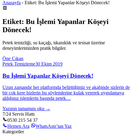
Anasayfa
› Etiket: Bu İşlemi Yapanlar Köşeyi Dönecek!
Etiket: Bu İşlemi Yapanlar Köşeyi
Dönecek!
Petek temizliği, su kaçağı, tıkanıklık ve tesisat üzerine
deneyimlerimizden pratik bilgiler.
Öne Çıkan
Petek Temizleme
30 Ekim 2019
Bu İşlemi Yapanlar Köşeyi Dönecek!
Uzun zamandır her platformda belirttiğimiz ve akabinde sizlerin de
bir çok kere bizlerin bu söylemlerine kulak vererek uygulamaya
aldığınız işlemlerin başında petek…
Yazının tamamını oku →
7/24 Servis Hattı
0530 215 54 37
Hemen Ara
WhatsApp’tan Yaz
Kategoriler