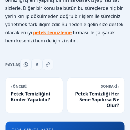
temizliği işlemi yapmış bir firma olarak izyapı tesisat
sizlerle. Diğer bir konu ise bütün bu süreçlerde hiç bir
yerin kırılıp dökülmeden doğru bir işlem ile sürecinizi
yönetmek farklılığımızdır. Bu nedenle gelin size destek
olacak en iyi
petek temizleme
firması ile çalışarak
hem kesenizi hem de içinizi ısıtın.
PAYLAŞ
‹ ÖNCEKİ
SONRAKİ ›
Petek Temizliğini
Petek Temizliği Her
Kimler Yapabilir?
Sene Yapılırsa Ne
Olur?
7/24 SERVIS HATTI