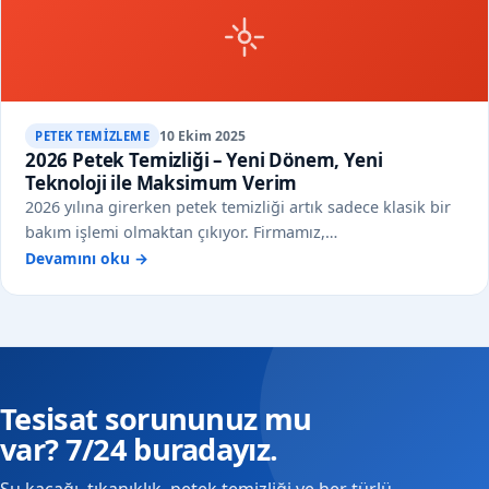
10 Ekim 2025
PETEK TEMIZLEME
2026 Petek Temizliği – Yeni Dönem, Yeni
Teknoloji ile Maksimum Verim
2026 yılına girerken petek temizliği artık sadece klasik bir
bakım işlemi olmaktan çıkıyor. Firmamız,…
Devamını oku →
Tesisat sorununuz mu
var? 7/24 buradayız.
Su kaçağı, tıkanıklık, petek temizliği ve her türlü