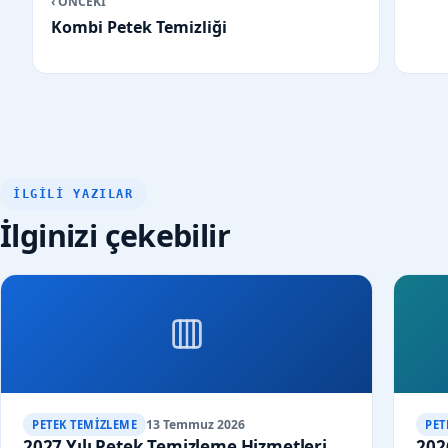
‹ ÖNCEKİ
Kombi Petek Temizliği
İLGILI YAZILAR
İlginizi çekebilir
13 Temmuz 2026
PETEK TEMIZLEME
PET
2027 Yılı Petek Temizleme Hizmetleri
202