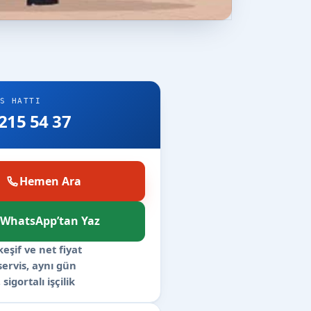
S HATTI
215 54 37
Hemen Ara
WhatsApp’tan Yaz
keşif ve net fiyat
 servis, aynı gün
 sigortalı işçilik