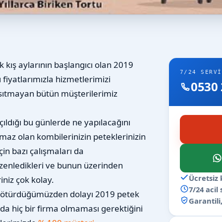
k kış aylarının başlangıcı olan 2019
7/24 SERVI
 fiyatlarımızla hizmetlerimizi
0530 
 ısıtmayan bütün müşterilerimiz
ıldığı bu günlerde ne yapılacağını
maz olan kombilerinizin peteklerinizin
in bazı çalışmaları da
zenledikleri ve bunun üzerinden
Ücretsiz 
niz çok kolay.
7/24 acil
i götürdüğümüzden dolayı 2019 petek
Garantili,
da hiç bir firma olmaması gerektiğini