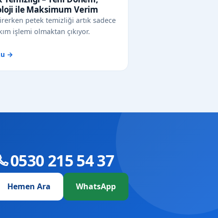
oloji ile Maksimum Verim
irerken petek temizliği artık sadece
kım işlemi olmaktan çıkıyor.
ku →
0530 215 54 37
Hemen Ara
WhatsApp