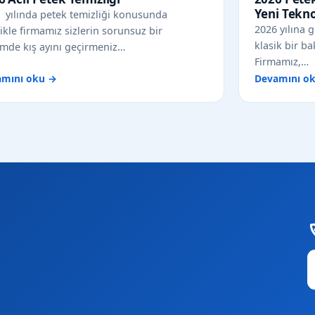
Yeni Tekn
 yılında petek temizliği konusunda
2026 yılına g
likle firmamız sizlerin sorunsuz bir
klasik bir ba
emde kış ayını geçirmeniz…
Firmamız,…
amını oku →
Devamını o