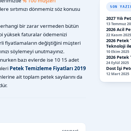
tlerimizde
% 100 müşteri
SON YAZI
lere sırtımızı dönmemiz söz konusu
2027 Yılı P
13 Temmuz 20
 herhangi bir zarar vermeden bütün
2026 Acil Pe
ibi yüksek faturalar ödemenizi
22 Kasım 202
2026 Petek 
li fiyatlamaların değiştiğini müşteri
Teknoloji 
ınızı söylemeyi unutmayınız.
10 Ekim 2025
2026 Petek 
nurken bazı evlerde ise 10 15 adet
24 Eylül 2025
pleri
Petek Temizleme Fiyatları 2019
Dost İşi Pet
12 Mart 2025
erine ait toplam petek sayılarını da
dür.