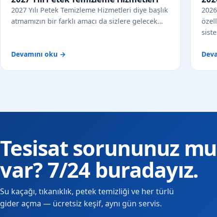
2027 Yılı Petek Temizleme Hizmetleri diye başlık
2026
atmamızın bir farklı amacı da sizlere gelecek…
özel
sist
Devamını oku →
Dev
Tesisat sorununuz mu
var? 7/24 buradayız.
Su kaçağı, tıkanıklık, petek temizliği ve her türlü
gider açma — ücretsiz keşif, aynı gün servis.