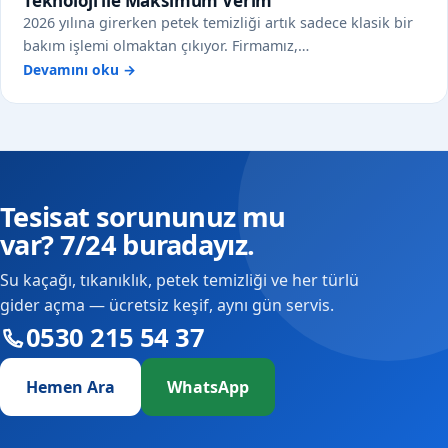
Teknoloji ile Maksimum Verim
2026 yılına girerken petek temizliği artık sadece klasik bir
bakım işlemi olmaktan çıkıyor. Firmamız,…
Devamını oku →
Tesisat sorununuz mu
var? 7/24 buradayız.
Su kaçağı, tıkanıklık, petek temizliği ve her türlü
gider açma — ücretsiz keşif, aynı gün servis.
0530 215 54 37
Hemen Ara
WhatsApp