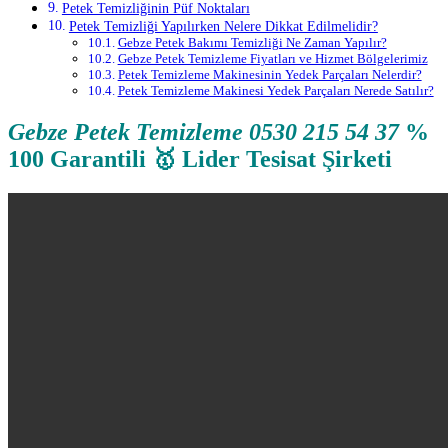
Petek Temizliğinin Püf Noktaları
Petek Temizliği Yapılırken Nelere Dikkat Edilmelidir?
Gebze Petek Bakımı Temizliği Ne Zaman Yapılır?
Gebze Petek Temizleme Fiyatları ve Hizmet Bölgelerimiz
Petek Temizleme Makinesinin Yedek Parçaları Nelerdir?
Petek Temizleme Makinesi Yedek Parçaları Nerede Satılır?
Gebze Petek Temizleme 0530 215 54 37
%
100 Garantili 🥇 Lider Tesisat Şirketi