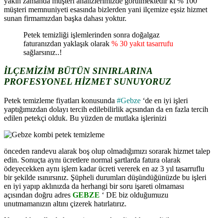
yakın zamanda müşteri analizlerimizde görülmektedir ki % 100
müşteri memnuniyeti esasında bizlerden yani ilçemize eşsiz hizmet
sunan firmamızdan başka dahası yoktur.
Petek temizliği işlemlerinden sonra doğalgaz
faturanızdan yaklaşık olarak
% 30 yakıt tasarrufu
sağlarsınız..!
İLÇEMİZİM BÜTÜN SINIRLARINA
PROFESYONEL HİZMET SUNUYORUZ
Petek temizleme fiyatları konusunda
#Gebze
‘de en iyi işleri
yaptığımızdan dolayı tercih edilebilirlik açısından da en fazla tercih
edilen petekçi olduk. Bu yüzden de mutlaka işlerinizi
önceden randevu alarak boş olup olmadığımızı sorarak hizmet talep
edin. Sonuçta aynı ücretlere normal şartlarda fatura olarak
ödeyecekken aynı işlem kadar ücreti vererek en az 3 yıl tasarruflu
bir şekilde ısınırsınız. Şüpheli durumları düşündüğünüzde bu işleri
en iyi yapıp aklınızda da herhangi bir soru işareti olmaması
açısından doğru adres
GEBZE
‘ DE biz olduğumuzu
unutmamanızın altını çizerek hatırlatırız.