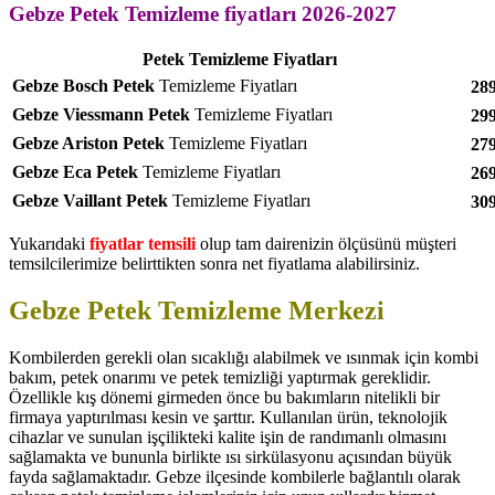
Gebze Petek Temizleme
fiyatları 2026-2027
Petek Temizleme Fiyatları
Gebze
Bosch
Petek
Temizleme Fiyatları
289
Gebze Viessmann
Petek
Temizleme Fiyatları
299
Gebze Ariston
Petek
Temizleme Fiyatları
279
Gebze Eca
Petek
Temizleme Fiyatları
269
Gebze Vaillant
Petek
Temizleme Fiyatları
309
Yukarıdaki
fiyatlar temsili
olup tam dairenizin ölçüsünü müşteri
temsilcilerimize belirttikten sonra net fiyatlama alabilirsiniz.
Gebze Petek Temizleme Merkezi
Kombilerden gerekli olan sıcaklığı alabilmek ve ısınmak için kombi
bakım, petek onarımı ve petek temizliği yaptırmak gereklidir.
Özellikle kış dönemi girmeden önce bu bakımların nitelikli bir
firmaya yaptırılması kesin ve şarttır. Kullanılan ürün, teknolojik
cihazlar ve sunulan işçilikteki kalite işin de randımanlı olmasını
sağlamakta ve bununla birlikte ısı sirkülasyonu açısından büyük
fayda sağlamaktadır. Gebze ilçesinde kombilerle bağlantılı olarak