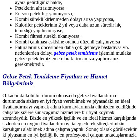
ayara getirdiğiniz halde,
Peteklerin altı ısıtmıyorsa,
En son petek hiç yanmıyorsa,
Kombi sürekli kirlenmeden dolayı arıza yapıyorsa,
Kalorifer peteklerinin 2 yıl veya daha uzun süredir hiç
temizliği yapılmamış ise,
Kombi filtresi sürekli tıkanıyorsa,
Kombi çalılması eskisine oranda düzenli çalışmıyorsa
Faturalarınız öncesinden daha çok gelmeye başladıysa vb.
nedenlerden dolayı
gebze petek temizleme
işlemini mutlaka
gebze petek temizleme olarak firmamıza yaptırmanız
gerekmektedir.
Gebze Petek Temizleme Fiyatları ve Hizmet
Bölgelerimiz
O kadar da kötü bir durum olmasa da gebze fiyatlandırma
durumunda sizlere en iyi fiyatı verebilmek ve piyasadaki en ideal
fiyatlandırmayı yapmak adına kurmaylarımızla elimizden geldiğinde
çalışarak sizlere sunacağımız hizmetlere bir fiyat koymak
zorundaydık. Bizde en yüksek işçilik ve en ideal hizmet karşılığında
sizlerden en uygun fiyatlandırmayı talep ederek süreçlerimizin
karşılığını alabilmek adına çalışma yaptık. Sonuç olarak görülecektir
ki piyasanın en iyi işçiliği ile en profesyonel çalışan arkadaşlarımızla