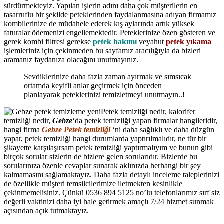
sürdürmekteyiz. Yapılan işlerin adını daha çok müşterilerin en
tasarruflu bir şekilde peteklerinden faydalanmasına adıyan firmamız
kombilerinize de müdahele ederek kış aylarında artık yüksek
faturalar ödemenizi engellemektedir. Peteklerinize özen gösteren ve
gerek kombi filtresi gerekse
petek bakımı
veyahut
petek yıkama
işlemleriniz için çekinmeden bu sayfamız aracılığıyla da bizleri
aramanız faydanıza olacağını unutmayınız.
Sevdiklerinize daha fazla zaman ayırmak ve sımsıcak
ortamda keyifli anlar geçirmek için önceden
planlayarak peteklerinizi temizletmeyi unutmayın..!
Petek temizliği nedir, kalorifer
temizliği nedir,
Gebze
‘da petek temizliği yapan firmalar hangileridir,
hangi firma
Gebze Petek temizliği
‘ni daha sağlıklı ve daha düzgün
yapar, petek temizliği hangi durumlarda yaptırılmalıdır, ne tür bir
şikayette karşılaşırsam petek temizliği yaptırmalıyım ve bunun gibi
birçok sorular sizlerin de bizlere gelen sorularıdır. Bizlerde bu
sorularınıza özenle cevaplar sunarak aklınızda herhangi bir şey
kalmamasını sağlamaktayız. Daha fazla detaylı inceleme taleplerinizi
de özellikle müşteri temsilcilerimize iletmekten kesinlikle
çekinmemelisiniz. Çünkü 0536 894 5125 no’lu telefonlarımız sırf siz
değerli vaktinizi daha iyi hale getirmek amaçlı 7/24 hizmet sunmak
açısından açık tutmaktayız.