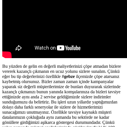
Bu yüzden de gelin en değerli maliyetlerinizi çöpe atmadan bizlere
vererek kazançlı çıkmanın en ucuz yolunu sizlere sunalım. Çünkü
eğer bu tip değerlerinizi özellikle #
gebze
ilçemizde çöpe atarsanız
kaybetmiş olursunuz. Bizler zaman zaman içinde kampanyalar
yaparak siz değerli müşterilerimize de bunları duyurarak sizlerinde
kazançlı çıkmanızı bunun yanında komşularınıza da bizleri tavsiye
ettiğinizde aynı anda 2 servise geldiğimizde sizlere indirimler
sunduğumuzu da belirtiriz. Bu işleri uzun yıllardır yaptığımızdan
dolayı daha farklı seneryolar ile sizlere de hizmetlerimizi
sunacağımızı unutmayınız. Özellikle tavsiye kaynaklı müşteri
datalarımızın çokluğuda aynı zamanda bu sektörde ne kadar
gönüllere girdiğimizi aşikarca göstergesi durumundadır. Çünkü