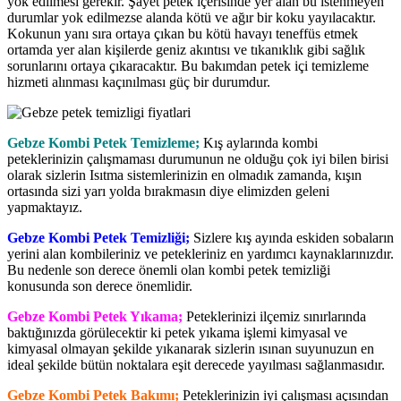
yok edilmesi gerekir. Şayet petek içerisinde yer alan bu istenmeyen
durumlar yok edilmezse alanda kötü ve ağır bir koku yayılacaktır.
Kokunun yanı sıra ortaya çıkan bu kötü havayı teneffüs etmek
ortamda yer alan kişilerde geniz akıntısı ve tıkanıklık gibi sağlık
sorunlarını ortaya çıkaracaktır. Bu bakımdan petek içi temizleme
hizmeti alınması kaçınılması güç bir durumdur.
Gebze Kombi Petek Temizleme;
Kış aylarında kombi
peteklerinizin çalışmaması durumunun ne olduğu çok iyi bilen birisi
olarak sizlerin Isıtma sistemlerinizin en olmadık zamanda, kışın
ortasında sizi yarı yolda bırakmasın diye elimizden geleni
yapmaktayız.
Gebze Kombi Petek Temizliği;
Sizlere kış ayında eskiden sobaların
yerini alan kombileriniz ve petekleriniz en yardımcı kaynaklarınızdır.
Bu nedenle son derece önemli olan kombi petek temizliği
konusunda son derece önemlidir.
Gebze Kombi Petek Yıkama;
Peteklerinizi ilçemiz sınırlarında
baktığınızda görülecektir ki petek yıkama işlemi kimyasal ve
kimyasal olmayan şekilde yıkanarak sizlerin ısınan suyunuzun en
ideal şekilde bütün noktalara eşit derecede yayılması sağlanmasıdır.
Gebze Kombi Petek Bakımı;
Peteklerinizin iyi çalışması açısından