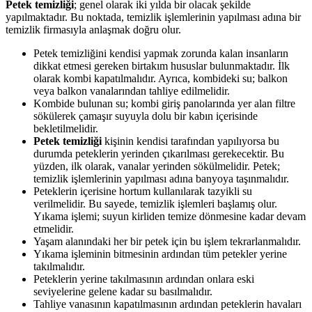
Petek temizliği
; genel olarak iki yılda bir olacak şekilde
yapılmaktadır. Bu noktada, temizlik işlemlerinin yapılması adına bir
temizlik firmasıyla anlaşmak doğru olur.
Petek temizliğini kendisi yapmak zorunda kalan insanların
dikkat etmesi gereken birtakım hususlar bulunmaktadır. İlk
olarak kombi kapatılmalıdır. Ayrıca, kombideki su; balkon
veya balkon vanalarından tahliye edilmelidir.
Kombide bulunan su; kombi giriş panolarında yer alan filtre
sökülerek çamaşır suyuyla dolu bir kabın içerisinde
bekletilmelidir.
Petek temizliği
kişinin kendisi tarafından yapılıyorsa bu
durumda peteklerin yerinden çıkarılması gerekecektir. Bu
yüzden, ilk olarak, vanalar yerinden sökülmelidir. Petek;
temizlik işlemlerinin yapılması adına banyoya taşınmalıdır.
Peteklerin içerisine hortum kullanılarak tazyikli su
verilmelidir. Bu sayede, temizlik işlemleri başlamış olur.
Yıkama işlemi; suyun kirliden temize dönmesine kadar devam
etmelidir.
Yaşam alanındaki her bir petek için bu işlem tekrarlanmalıdır.
Yıkama işleminin bitmesinin ardından tüm petekler yerine
takılmalıdır.
Peteklerin yerine takılmasının ardından onlara eski
seviyelerine gelene kadar su basılmalıdır.
Tahliye vanasının kapatılmasının ardından peteklerin havaları