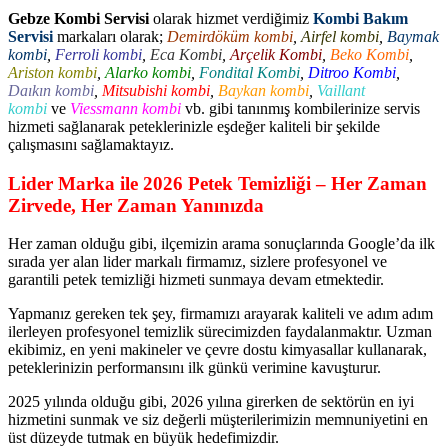
Gebze Kombi Servisi
olarak hizmet verdiğimiz
Kombi Bakım
Servisi
markaları olarak;
Demirdöküm kombi
,
Airfel kombi
,
Baymak
kombi
,
Ferroli kombi
,
Eca Kombi
,
Arçelik Kombi
,
Beko Kombi
,
Ariston kombi
,
Alarko kombi
,
Fondital Kombi
,
Ditroo Kombi
,
Daıkın kombi
,
Mitsubishi kombi
,
Baykan kombi
,
Vaillant
kombi
ve
Viessmann kombi
vb. gibi tanınmış kombilerinize servis
hizmeti sağlanarak peteklerinizle eşdeğer kaliteli bir şekilde
çalışmasını sağlamaktayız.
Lider Marka ile 2026 Petek Temizliği – Her Zaman
Zirvede, Her Zaman Yanınızda
Her zaman olduğu gibi, ilçemizin arama sonuçlarında Google’da ilk
sırada yer alan lider markalı firmamız, sizlere profesyonel ve
garantili petek temizliği hizmeti sunmaya devam etmektedir.
Yapmanız gereken tek şey, firmamızı arayarak kaliteli ve adım adım
ilerleyen profesyonel temizlik sürecimizden faydalanmaktır. Uzman
ekibimiz, en yeni makineler ve çevre dostu kimyasallar kullanarak,
peteklerinizin performansını ilk günkü verimine kavuşturur.
2025 yılında olduğu gibi, 2026 yılına girerken de sektörün en iyi
hizmetini sunmak ve siz değerli müşterilerimizin memnuniyetini en
üst düzeyde tutmak en büyük hedefimizdir.