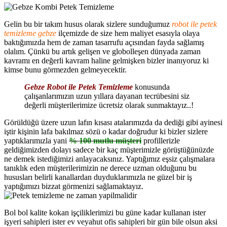
Gelin bu bir takım husus olarak sizlere sunduğumuz
robot ile petek
temizleme gebze
ilçemizde de size hem maliyet esasıyla olaya
baktığımızda hem de zaman tasarrufu açısından fayda sağlamış
olalım. Çünkü bu artık gelişen ve globolleşen dünyada zaman
kavramı en değerli kavram haline gelmişken bizler inanıyoruz ki
kimse bunu görmezden gelmeyecektir.
Gebze Robot ile Petek Temizleme
konusunda
çalışanlarımızın uzun yıllara dayanan tecrübesini siz
değerli müşterilerimize ücretsiz olarak sunmaktayız..!
Görüldüğü üzere uzun lafın kısası atalarımızda da dediği gibi ayinesi
iştir kişinin lafa bakılmaz sözü o kadar doğrudur ki bizler sizlere
yaptıklarımızla yani
% 100 mutlu müşteri
profillerizle
geldiğimizden dolayı sadece bir kaç müşterimizle görüştüğünüzde
ne demek istediğimizi anlayacaksınız. Yaptığımız eşsiz çalışmalara
tanıklık eden müşterilerimizin ne derece uzman olduğunu bu
hususları belirli kanallardan duyduklarımızla ne güzel bir iş
yaptığımızı bizzat görmenizi sağlamaktayız.
Bol bol kalite kokan işçiliklerimizi bu güne kadar kullanan ister
işyeri sahipleri ister ev veyahut ofis sahipleri bir gün bile olsun aksi