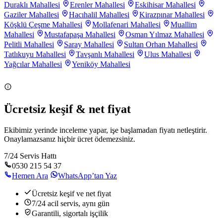
Duraklı Mahallesi
Erenler Mahallesi
Eskihisar Mahallesi
Gaziler Mahallesi
Hacıhalil Mahallesi
Kirazpınar Mahallesi
Köşklü Çeşme Mahallesi
Mollafenari Mahallesi
Muallim
Mahallesi
Mustafapaşa Mahallesi
Osman Yılmaz Mahallesi
Pelitli Mahallesi
Saray Mahallesi
Sultan Orhan Mahallesi
Tatlıkuyu Mahallesi
Tavşanlı Mahallesi
Ulus Mahallesi
Yağcılar Mahallesi
Yeniköy Mahallesi
Ücretsiz keşif & net fiyat
Ekibimiz yerinde inceleme yapar, işe başlamadan fiyatı netleştirir.
Onaylamazsanız hiçbir ücret ödemezsiniz.
7/24 Servis Hattı
0530 215 54 37
Hemen Ara
WhatsApp’tan Yaz
Ücretsiz keşif ve net fiyat
7/24 acil servis, aynı gün
Garantili, sigortalı işçilik