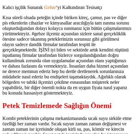
Kalıcı işçilik Sunarak
Gebze
‘yi Kalkındıran Tesisatçı
Kısa süreli olsada peteğin içinde biriken kireç, çamur, pas ve diğer
pis etkenlerin cihazlar ve kimyasallar aracılığıyla tam ısınma sorunu
oluşturduğundan dolayı kolayca ısınmanız için bütün çalışmalarımızı
yürütmekteyiz. #gebze ilçemiz açısından sizlere sanal gerçekliklik
ötesine sadece tıkanmış peteklerinizin sorunsuz gibi görülmesi
olayın sadece dandik firmalar tarafından tespiti ile
gerçekleşmektedir. İŞİNİ iyi bilen ve sektörde artık kendini rüştünü
ispatlamış firmalar tarafından bizlerce sorgulandığından doğru
kullanılmak zorunda olan uygulamalar açısından olanı yaptığımızı
ve dahası fazlasını da vermekteyiz. İnsanları daha hizmet açısından
ne derece memnun ederiz hep bu dertle dertlenerek sorunlarınıza
müdahele nasıl ederiz bu endişeleri taşımaktaydık. Ağırlıklı olarak
bölgeden ve tabiki ilçemizi çekilme esnasından müşterek neler
yapabiliriz, bir diğer önemli nokta da en uygun fiyata nasıl yaparız
bu konuda hassasiyet göstermekteyiz.
Petek Temizlemede Sağlığın Önemi
Kombi peteklerinin çalışma mekanizmasında sıcak suyu sirküle etme
özelliği her zaman vardır. Sıcak suyun zaman zaman değişmesi ve
zaman zaman ise içerisinde oluşan kirli su, pas, kömür ve kirecin