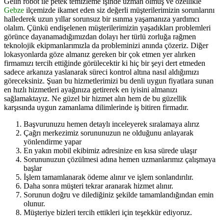
Gelin robot ile petek temizleme işinde uzman olmuş ve özellikle
Gebze
ilçemizde ikamet eden siz değerli müşterilerimizin sorunlarını
hallederek uzun yıllar sorunsuz bir ısınma yaşamanıza yardımcı
olalım. Çünkü endişelenen müşterilerimizin yaşadıkları problemleri
görünce dayanamadığımızdan dolayı her türlü zorluğa rağmen
teknolojik ekipmanlarımızla da probleminizi anında çözeriz. Diğer
lokasyonlarda göze almanız gereken bir çok etmen yer alırken
firmamızı tercih ettiğinde görülecektir ki hiç bir şeyi dert etmeden
sadece arkanıza yaslanarak süreci kontrol altına nasıl aldığımızı
göreceksiniz. Şuan bu hizmetlerimizi bu denli uygun fiyatlara sunan
en hızlı hizmetleri ayağınıza getirerek en iyisini almanızı
sağlamaktayız. Ne güzel bir hizmet alın hem de bu güzellik
karşısında uygun zamanlama dilimlerinde iş bitiren firmadır.
Başvurunuzu hemen detaylı inceleyerek sıralamaya alırız
Çağrı merkezimiz sorununuzun ne olduğunu anlayarak
yönlendirme yapar
En yakın mobil ekibimiz adresinize en kısa sürede ulaşır
Sorununuzun çözülmesi adına hemen uzmanlarımız çalışmaya
başlar
İşlem tamamlanarak ödeme alınır ve işlem sonlandırılır.
Daha sonra müşteri tekrar aranarak hizmet alınır.
Sorunun doğru ve dilediğiniz şekilde tamamlandığından emin
olunur.
Müşteriye bizleri tercih ettikleri için teşekkür ediyoruz.