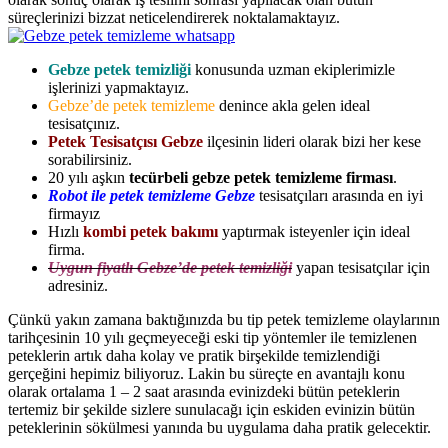
süreçlerinizi bizzat neticelendirerek noktalamaktayız.
Gebze petek temizliği
konusunda uzman ekiplerimizle
işlerinizi yapmaktayız.
Gebze’de petek temizleme
denince akla gelen ideal
tesisatçınız.
Petek Tesisatçısı Gebze
ilçesinin lideri olarak bizi her kese
sorabilirsiniz.
20 yılı aşkın
tecürbeli gebze petek temizleme firması
.
Robot ile petek temizleme Gebze
tesisatçıları arasında en iyi
firmayız
Hızlı
kombi petek bakımı
yaptırmak isteyenler için ideal
firma.
Uygun fiyatlı Gebze’de petek temizliği
yapan tesisatçılar için
adresiniz.
Çünkü yakın zamana baktığınızda bu tip petek temizleme olaylarının
tarihçesinin 10 yılı geçmeyeceği eski tip yöntemler ile temizlenen
peteklerin artık daha kolay ve pratik birşekilde temizlendiği
gerçeğini hepimiz biliyoruz. Lakin bu süreçte en avantajlı konu
olarak ortalama 1 – 2 saat arasında evinizdeki bütün peteklerin
tertemiz bir şekilde sizlere sunulacağı için eskiden evinizin bütün
peteklerinin sökülmesi yanında bu uygulama daha pratik gelecektir.