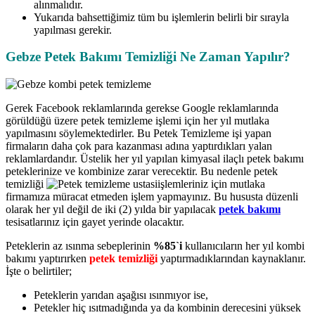
alınmalıdır.
Yukarıda bahsettiğimiz tüm bu işlemlerin belirli bir sırayla
yapılması gerekir.
Gebze Petek Bakımı Temizliği Ne Zaman Yapılır?
Gerek Facebook reklamlarında gerekse Google reklamlarında
görüldüğü üzere petek temizleme işlemi için her yıl mutlaka
yapılmasını söylemektedirler. Bu Petek Temizleme işi yapan
firmaların daha çok para kazanması adına yaptırdıkları yalan
reklamlardandır. Üstelik her yıl yapılan kimyasal ilaçlı petek bakımı
peteklerinize ve kombinize zarar verecektir. Bu nedenle petek
temizliği
işlemleriniz için mutlaka
firmamıza müracat etmeden işlem yapmayınız. Bu hususta düzenli
olarak her yıl değil de iki (2) yılda bir yapılacak
petek bakımı
tesisatlarınız için gayet yerinde olacaktır.
Peteklerin az ısınma sebeplerinin
%85`i
kullanıcıların her yıl kombi
bakımı yaptırırken
petek temizliği
yaptırmadıklarından kaynaklanır.
İşte o belirtiler;
Peteklerin yarıdan aşağısı ısınmıyor ise,
Petekler hiç ısıtmadığında ya da kombinin derecesini yüksek