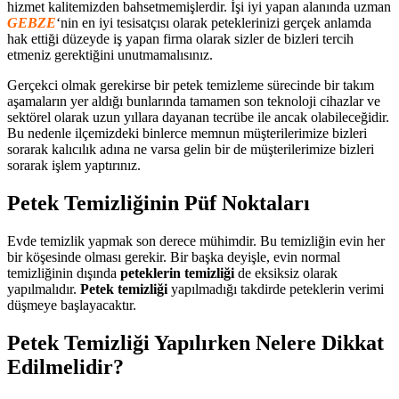
hizmet kalitemizden bahsetmemişlerdir. İşi iyi yapan alanında uzman
GEBZE
‘nin en iyi tesisatçısı olarak peteklerinizi gerçek anlamda
hak ettiği düzeyde iş yapan firma olarak sizler de bizleri tercih
etmeniz gerektiğini unutmamalısınız.
Gerçekci olmak gerekirse bir petek temizleme sürecinde bir takım
aşamaların yer aldığı bunlarında tamamen son teknoloji cihazlar ve
sektörel olarak uzun yıllara dayanan tecrübe ile ancak olabileceğidir.
Bu nedenle ilçemizdeki binlerce memnun müşterilerimize bizleri
sorarak kalıcılık adına ne varsa gelin bir de müşterilerimize bizleri
sorarak işlem yaptırınız.
Petek Temizliğinin Püf Noktaları
Evde temizlik yapmak son derece mühimdir. Bu temizliğin evin her
bir köşesinde olması gerekir. Bir başka deyişle, evin normal
temizliğinin dışında
peteklerin temizliği
de eksiksiz olarak
yapılmalıdır.
Petek temizliği
yapılmadığı takdirde peteklerin verimi
düşmeye başlayacaktır.
Petek Temizliği Yapılırken Nelere Dikkat
Edilmelidir?