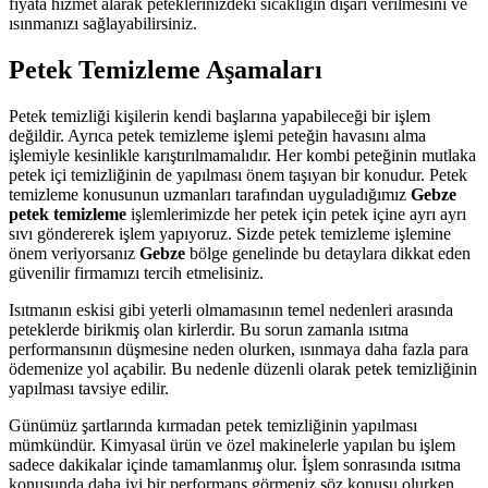
fiyata hizmet alarak peteklerinizdeki sıcaklığın dışarı verilmesini ve
ısınmanızı sağlayabilirsiniz.
Petek Temizleme Aşamaları
Petek temizliği kişilerin kendi başlarına yapabileceği bir işlem
değildir. Ayrıca petek temizleme işlemi peteğin havasını alma
işlemiyle kesinlikle karıştırılmamalıdır. Her kombi peteğinin mutlaka
petek içi temizliğinin de yapılması önem taşıyan bir konudur. Petek
temizleme konusunun uzmanları tarafından uyguladığımız
Gebze
petek temizleme
işlemlerimizde her petek için petek içine ayrı ayrı
sıvı göndererek işlem yapıyoruz. Sizde petek temizleme işlemine
önem veriyorsanız
Gebze
bölge genelinde bu detaylara dikkat eden
güvenilir firmamızı tercih etmelisiniz.
Isıtmanın eskisi gibi yeterli olmamasının temel nedenleri arasında
peteklerde birikmiş olan kirlerdir. Bu sorun zamanla ısıtma
performansının düşmesine neden olurken, ısınmaya daha fazla para
ödemenize yol açabilir. Bu nedenle düzenli olarak petek temizliğinin
yapılması tavsiye edilir.
Günümüz şartlarında kırmadan petek temizliğinin yapılması
mümkündür. Kimyasal ürün ve özel makinelerle yapılan bu işlem
sadece dakikalar içinde tamamlanmış olur. İşlem sonrasında ısıtma
konusunda daha iyi bir performans görmeniz söz konusu olurken,