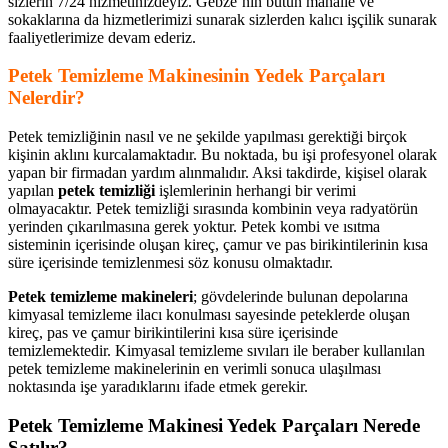
sizlerin 7/24 hizmetinizdeyiz. Gebze’nin bütün mahalle ve
sokaklarına da hizmetlerimizi sunarak sizlerden kalıcı işçilik sunarak
faaliyetlerimize devam ederiz.
Petek Temizleme Makinesinin Yedek Parçaları
Nelerdir?
Petek temizliğinin nasıl ve ne şekilde yapılması gerektiği birçok
kişinin aklını kurcalamaktadır. Bu noktada, bu işi profesyonel olarak
yapan bir firmadan yardım alınmalıdır. Aksi takdirde, kişisel olarak
yapılan
petek temizliği
işlemlerinin herhangi bir verimi
olmayacaktır. Petek temizliği sırasında kombinin veya radyatörün
yerinden çıkarılmasına gerek yoktur. Petek kombi ve ısıtma
sisteminin içerisinde oluşan kireç, çamur ve pas birikintilerinin kısa
süre içerisinde temizlenmesi söz konusu olmaktadır.
Petek temizleme makineleri
; gövdelerinde bulunan depolarına
kimyasal temizleme ilacı konulması sayesinde peteklerde oluşan
kireç, pas ve çamur birikintilerini kısa süre içerisinde
temizlemektedir. Kimyasal temizleme sıvıları ile beraber kullanılan
petek temizleme makinelerinin en verimli sonuca ulaşılması
noktasında işe yaradıklarını ifade etmek gerekir.
Petek Temizleme Makinesi Yedek Parçaları Nerede
Satılır?