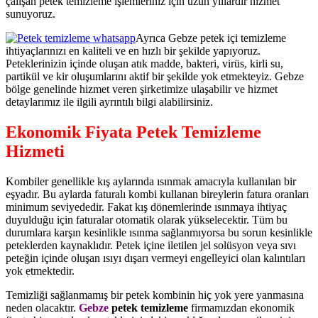
çalışan petek temizleme işlemleriniz için uzun yıllardır hizmet
sunuyoruz.
Ayrıca Gebze petek içi temizleme
ihtiyaçlarınızı en kaliteli ve en hızlı bir şekilde yapıyoruz.
Peteklerinizin içinde oluşan atık madde, bakteri, virüs, kirli su,
partikül ve kir oluşumlarını aktif bir şekilde yok etmekteyiz. Gebze
bölge genelinde hizmet veren şirketimize ulaşabilir ve hizmet
detaylarımız ile ilgili ayrıntılı bilgi alabilirsiniz.
Ekonomik Fiyata Petek Temizleme
Hizmeti
Kombiler genellikle kış aylarında ısınmak amacıyla kullanılan bir
eşyadır. Bu aylarda faturalı kombi kullanan bireylerin fatura oranları
minimum seviyededir. Fakat kış dönemlerinde ısınmaya ihtiyaç
duyulduğu için faturalar otomatik olarak yükselecektir. Tüm bu
durumlara karşın kesinlikle ısınma sağlanmıyorsa bu sorun kesinlikle
peteklerden kaynaklıdır. Petek içine iletilen jel solüsyon veya sıvı
peteğin içinde oluşan ısıyı dışarı vermeyi engelleyici olan kalıntıları
yok etmektedir.
Temizliği sağlanmamış bir petek kombinin hiç yok yere yanmasına
neden olacaktır.
Gebze
petek temizleme
firmamızdan ekonomik