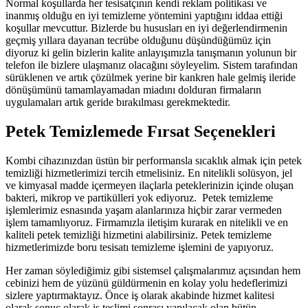
Normal koşullarda her tesisatçının kendi reklam politikası ve
inanmış olduğu en iyi temizleme yöntemini yaptığını iddaa ettiği
koşullar mevcuttur. Bizlerde bu hususları en iyi değerlendirmenin
geçmiş yıllara dayanan tecrübe olduğunu düşündüğümüz için
diyoruz ki gelin bizlerin kalite anlayışımızla tanışmanın yolunun bir
telefon ile bizlere ulaşmanız olacağını söyleyelim. Sistem tarafından
sürüklenen ve artık çözülmek yerine bir kankren hale gelmiş ileride
dönüşümünü tamamlayamadan miadını dolduran firmaların
uygulamaları artık geride bırakılması gerekmektedir.
Petek Temizlemede Fırsat Seçenekleri
Kombi cihazınızdan üstün bir performansla sıcaklık almak için petek
temizliği hizmetlerimizi tercih etmelisiniz. En nitelikli solüsyon, jel
ve kimyasal madde içermeyen ilaçlarla peteklerinizin içinde oluşan
bakteri, mikrop ve partikülleri yok ediyoruz. Petek temizleme
işlemlerimiz esnasında yaşam alanlarınıza hiçbir zarar vermeden
işlem tamamlıyoruz. Firmamızla iletişim kurarak en nitelikli ve en
kaliteli petek temizliği hizmetini alabilirsiniz. Petek temizleme
hizmetlerimizde boru tesisatı temizleme işlemini de yapıyoruz.
Her zaman söylediğimiz gibi sistemsel çalışmalarımız açısından hem
cebinizi hem de yüzünü güldürmenin en kolay yolu hedeflerimizi
sizlere yaptırmaktayız. Önce iş olarak akabinde hizmet kalitesi
olarak sonuç olarak iş teslimi sonrası yapılacak olan bütün