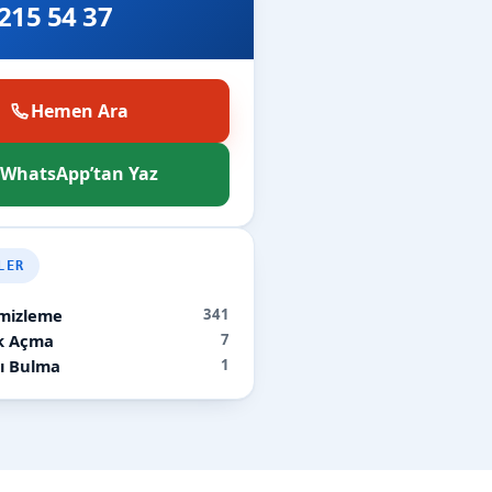
215 54 37
Hemen Ara
WhatsApp’tan Yaz
LER
mizleme
341
ık Açma
7
ı Bulma
1