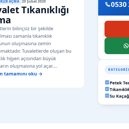
20 Şubat 2020
IKLIK AÇMA
0530 
alet Tıkanıklığı
ma
lerin bilinçsiz bir şekilde
ılması zamanla tıkanıklık
unun oluşmasına zemin
amaktadır. Tuvaletlerde oluşan bu
klık hijyen açısından büyük
ıların oluşmasına yol açar.…
KATEGORI
ın tamamını oku →
Petek Te
Tıkanıkl
Su Kaçağ