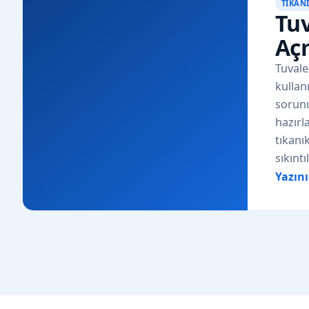
TIKAN
Tuv
Aç
Tuvalet
kullan
sorun
hazırl
tıkanı
sıkınt
Yazın