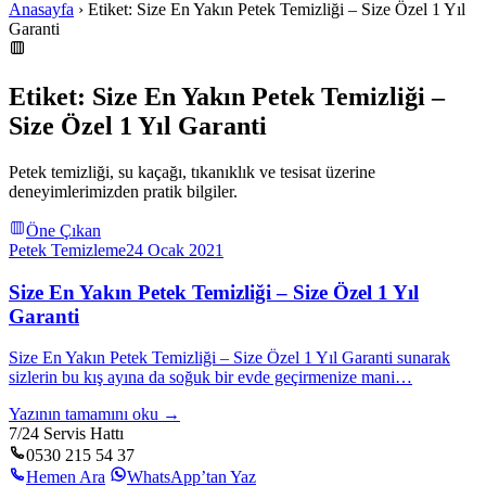
Anasayfa
› Etiket: Size En Yakın Petek Temizliği – Size Özel 1 Yıl
Garanti
Etiket: Size En Yakın Petek Temizliği –
Size Özel 1 Yıl Garanti
Petek temizliği, su kaçağı, tıkanıklık ve tesisat üzerine
deneyimlerimizden pratik bilgiler.
Öne Çıkan
Petek Temizleme
24 Ocak 2021
Size En Yakın Petek Temizliği – Size Özel 1 Yıl
Garanti
Size En Yakın Petek Temizliği – Size Özel 1 Yıl Garanti sunarak
sizlerin bu kış ayına da soğuk bir evde geçirmenize mani…
Yazının tamamını oku →
7/24 Servis Hattı
0530 215 54 37
Hemen Ara
WhatsApp’tan Yaz