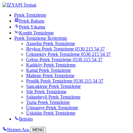
Petek Temizleme
Petek Bakımı
Petek Yıkama
Kombi Temizleme
Petek Temizleme İlçelerimiz
Ataşehir Petek Temizleme
Beykoz Petek Temizleme 0530 215 54 37
Çekmeköy Petek Temizleme 0530 215 54 37
Gebze Petek Temizleme 0530 215 54 37
Kadıköy Petek Temizleme
Kartal Petek Temizleme
Maltepe Petek Temizleme
Pendik Petek Temizleme 0530 215 54 37
Sancaktepe Petek Temizleme
Şile Petek Temizleme
Sultanbeyli Petek Temizleme
Tuzla Petek Temizleme
Ümraniye Petek Temizleme
Üsküdar Petek Temizleme
İletişim
Hemen Ara
MENÜ