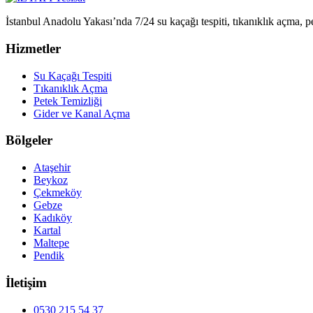
İstanbul Anadolu Yakası’nda 7/24 su kaçağı tespiti, tıkanıklık açma, pe
Hizmetler
Su Kaçağı Tespiti
Tıkanıklık Açma
Petek Temizliği
Gider ve Kanal Açma
Bölgeler
Ataşehir
Beykoz
Çekmeköy
Gebze
Kadıköy
Kartal
Maltepe
Pendik
İletişim
0530 215 54 37