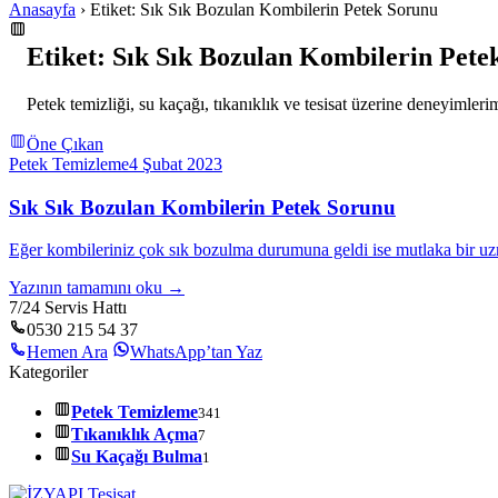
Anasayfa
› Etiket: Sık Sık Bozulan Kombilerin Petek Sorunu
Etiket: Sık Sık Bozulan Kombilerin Pete
Petek temizliği, su kaçağı, tıkanıklık ve tesisat üzerine deneyimlerim
Öne Çıkan
Petek Temizleme
4 Şubat 2023
Sık Sık Bozulan Kombilerin Petek Sorunu
Eğer kombileriniz çok sık bozulma durumuna geldi ise mutlaka bir uz
Yazının tamamını oku →
7/24 Servis Hattı
0530 215 54 37
Hemen Ara
WhatsApp’tan Yaz
Kategoriler
Petek Temizleme
341
Tıkanıklık Açma
7
Su Kaçağı Bulma
1