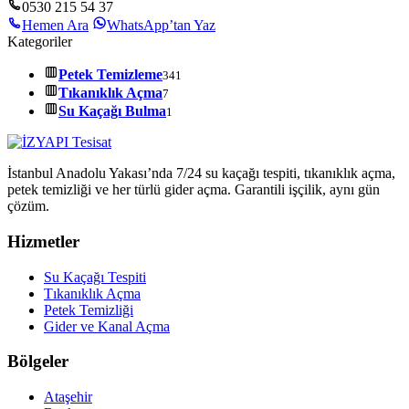
0530 215 54 37
Hemen Ara
WhatsApp’tan Yaz
Kategoriler
Petek Temizleme
341
Tıkanıklık Açma
7
Su Kaçağı Bulma
1
İstanbul Anadolu Yakası’nda 7/24 su kaçağı tespiti, tıkanıklık açma,
petek temizliği ve her türlü gider açma. Garantili işçilik, aynı gün
çözüm.
Hizmetler
Su Kaçağı Tespiti
Tıkanıklık Açma
Petek Temizliği
Gider ve Kanal Açma
Bölgeler
Ataşehir