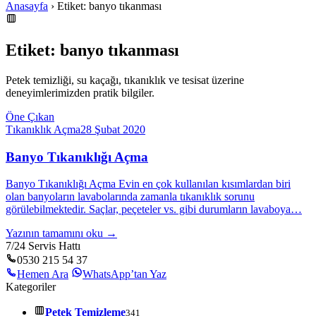
Anasayfa
› Etiket: banyo tıkanması
Etiket: banyo tıkanması
Petek temizliği, su kaçağı, tıkanıklık ve tesisat üzerine
deneyimlerimizden pratik bilgiler.
Öne Çıkan
Tıkanıklık Açma
28 Şubat 2020
Banyo Tıkanıklığı Açma
Banyo Tıkanıklığı Açma Evin en çok kullanılan kısımlardan biri
olan banyoların lavabolarında zamanla tıkanıklık sorunu
görülebilmektedir. Saçlar, peçeteler vs. gibi durumların lavaboya…
Yazının tamamını oku →
7/24 Servis Hattı
0530 215 54 37
Hemen Ara
WhatsApp’tan Yaz
Kategoriler
Petek Temizleme
341