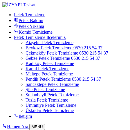
Petek Temizleme
Petek Bakımı
Petek Yıkama
Kombi Temizleme
Petek Temizleme İlçelerimiz
Ataşehir Petek Temizleme
Beykoz Petek Temizleme 0530 215 54 37
Çekmeköy Petek Temizleme 0530 215 54 37
Gebze Petek Temizleme 0530 215 54 37
Kadıköy Petek Temizleme
Kartal Petek Temizleme
Maltepe Petek Temizleme
Pendik Petek Temizleme 0530 215 54 37
Sancaktepe Petek Temizleme
Şile Petek Temizleme
Sultanbeyli Petek Temizleme
Tuzla Petek Temizleme
Ümraniye Petek Temizleme
Üsküdar Petek Temizleme
İletişim
Hemen Ara
MENÜ