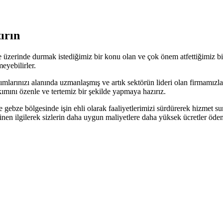
ırın
le üzerinde durmak istediğimiz bir konu olan ve çok önem atfettiğimiz b
eyebilirler.
mlarınızı alanında uzmanlaşmış ve artık sektörün lideri olan firmamızla y
bakımını özenle ve tertemiz bir şekilde yapmaya hazırız.
 gebze bölgesinde işin ehli olarak faaliyetlerimizi sürdürerek hizmet
akinen ilgilerek sizlerin daha uygun maliyetlere daha yüksek ücretler öd