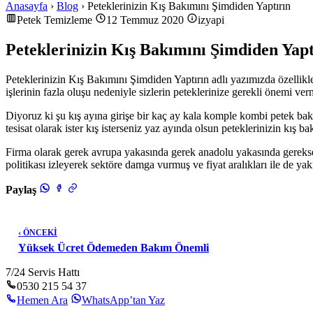
Anasayfa
›
Blog
› Peteklerinizin Kış Bakımını Şimdiden Yaptırın
Petek Temizleme
12 Temmuz 2020
izyapi
Peteklerinizin Kış Bakımını Şimdiden Yapt
Peteklerinizin Kış Bakımını Şimdiden Yaptırın adlı yazımızda özellik
işlerinin fazla oluşu nedeniyle sizlerin peteklerinize gerekli önemi verm
Diyoruz ki şu kış ayına girişe bir kaç ay kala komple kombi petek bakı
tesisat olarak ister kış isterseniz yaz ayında olsun peteklerinizin kış 
Firma olarak gerek avrupa yakasında gerek anadolu yakasında gerekse
politikası izleyerek sektöre damga vurmuş ve fiyat aralıkları ile de y
Paylaş
‹ ÖNCEKİ
Yüksek Ücret Ödemeden Bakım Önemli
7/24 Servis Hattı
0530 215 54 37
Hemen Ara
WhatsApp’tan Yaz