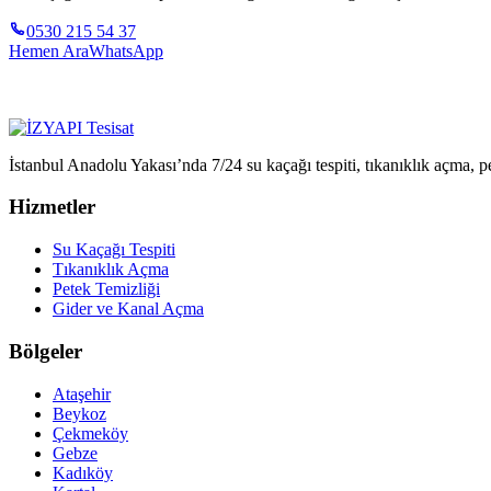
0530 215 54 37
Hemen Ara
WhatsApp
İstanbul Anadolu Yakası’nda 7/24 su kaçağı tespiti, tıkanıklık açma, pe
Hizmetler
Su Kaçağı Tespiti
Tıkanıklık Açma
Petek Temizliği
Gider ve Kanal Açma
Bölgeler
Ataşehir
Beykoz
Çekmeköy
Gebze
Kadıköy