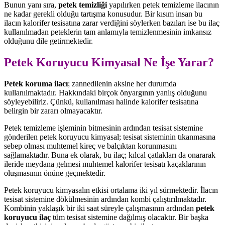
Bunun yanı sıra,
petek temizliği
yapılırken petek temizleme ilacının
ne kadar gerekli olduğu tartışma konusudur. Bir kısım insan bu
ilacın kalorifer tesisatına zarar verdiğini söylerken bazıları ise bu ilaç
kullanılmadan peteklerin tam anlamıyla temizlenmesinin imkansız
olduğunu dile getirmektedir.
Petek Koruyucu Kimyasal Ne İşe Yarar?
Petek koruma ilacı
; zannedilenin aksine her durumda
kullanılmaktadır. Hakkındaki birçok önyargının yanlış olduğunu
söyleyebiliriz. Çünkü, kullanılması halinde kalorifer tesisatına
belirgin bir zararı olmayacaktır.
Petek temizleme işleminin bitmesinin ardından tesisat sistemine
gönderilen petek koruyucu kimyasal; tesisat sisteminin tıkanmasına
sebep olması muhtemel kireç ve balçıktan korunmasını
sağlamaktadır. Buna ek olarak, bu ilaç; kılcal çatlakları da onararak
ileride meydana gelmesi muhtemel kalorifer tesisatı kaçaklarının
oluşmasının önüne geçmektedir.
Petek koruyucu kimyasalın etkisi ortalama iki yıl sürmektedir. İlacın
tesisat sistemine dökülmesinin ardından kombi çalıştırılmaktadır.
Kombinin yaklaşık bir iki saat süreyle çalışmasının ardından
petek
koruyucu ilaç
tüm tesisat sistemine dağılmış olacaktır. Bir başka