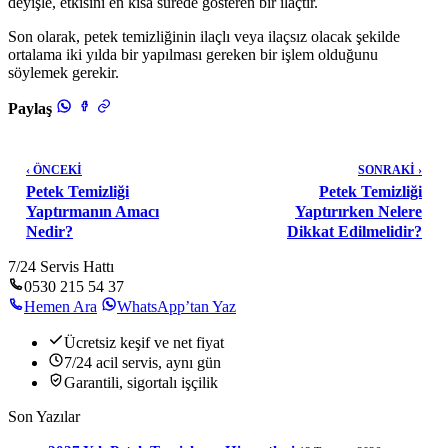
deyişle, etkisini en kısa sürede gösteren bir ilaçtır.
Son olarak, petek temizliğinin ilaçlı veya ilaçsız olacak şekilde
ortalama iki yılda bir yapılması gereken bir işlem olduğunu
söylemek gerekir.
Paylaş
‹ ÖNCEKİ
SONRAKİ ›
Petek Temizliği
Petek Temizliği
Yaptırmanın Amacı
Yaptırırken Nelere
Nedir?
Dikkat Edilmelidir?
7/24 Servis Hattı
0530 215 54 37
Hemen Ara
WhatsApp’tan Yaz
Ücretsiz keşif ve net fiyat
7/24 acil servis, aynı gün
Garantili, sigortalı işçilik
Son Yazılar