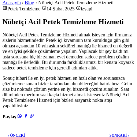
Anasayfa
›
Blog
› Nöbetçi Acil Petek Temizleme Hizmeti
Petek Temizleme
14 Şubat 2025
izyapi
Nöbetçi Acil Petek Temizleme Hizmeti
Nöbetçi Acil Petek Temizleme Hizmeti almak isteyen için firmamız
sizlerin hizmetindedir. Petek içi kıvamının tam kurulduğu gün gibi
olması açısından 10 yılı aşkın sektörel mantığı ile hizmeti en değerli
ve en iyisi şekilde çözümleme yapalım. Yapılacak bir şey kaldı mı
usta sorusuna hiç bir zaman evet demeden sadece problem çözüm
mantığı ile ilerledik. Bu durumda farklılıklarımızı bir kenara koyarak
sadece petek temizleme için gerekli adımları attık.
Sonuç itibari ile en iyi petek hizmeti en hızlı olan ve sorunsuzca
çözümleme sunan bizler tarafından alınabileceğini hatırlatırız. Gelin
size bu noktada çözüm yerine en iyi hizmetli çözüm sunalım. Saat
diliminden merfum saat kaçta hizmet almak isterseniz Nöbetçi Acil
Petek Temizleme Hizmeti için bizleri arayarak nokta atışı
yapabilirsiniz.
Paylaş
‹ ÖNCEKİ
SONRAKİ ›