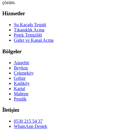
çözüm.
Hizmetler
Su Kaçağı Tespiti
Tıkanıklık Açma
Petek Temizliği
Gider ve Kanal Açma
Bölgeler
Ataşehir
Beykoz
Çekmeköy
Gebze
Kadıköy
Kartal
Maltepe
Pendik
İletişim
0530 215 54 37
WhatsApp Destek