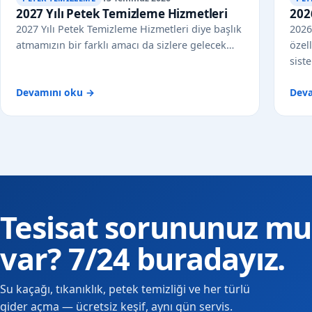
2027 Yılı Petek Temizleme Hizmetleri
202
2027 Yılı Petek Temizleme Hizmetleri diye başlık
2026
atmamızın bir farklı amacı da sizlere gelecek…
özel
sist
Devamını oku →
Dev
Tesisat sorununuz mu
var? 7/24 buradayız.
Su kaçağı, tıkanıklık, petek temizliği ve her türlü
gider açma — ücretsiz keşif, aynı gün servis.