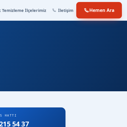
Hemen Ara
 Temizleme İlçelerimiz
İletişim
S HATTI
215 54 37