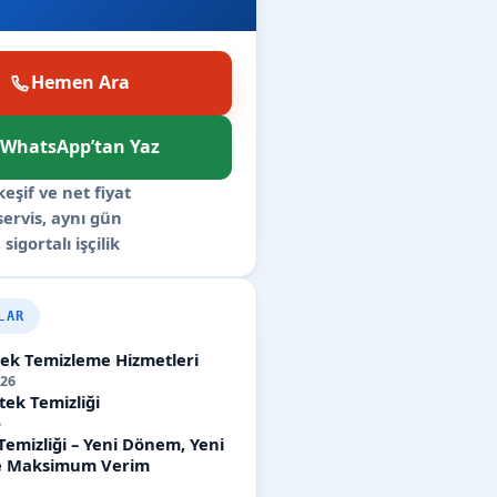
Hemen Ara
WhatsApp’tan Yaz
keşif ve net fiyat
 servis, aynı gün
 sigortalı işçilik
LAR
etek Temizleme Hizmetleri
26
tek Temizliği
5
Temizliği – Yeni Dönem, Yeni
ile Maksimum Verim