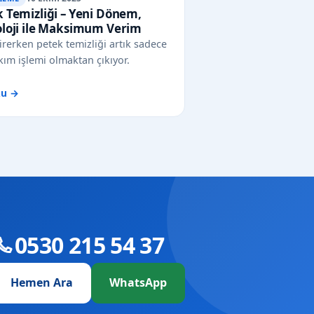
 Temizliği – Yeni Dönem,
oloji ile Maksimum Verim
irerken petek temizliği artık sadece
kım işlemi olmaktan çıkıyor.
ku →
0530 215 54 37
Hemen Ara
WhatsApp