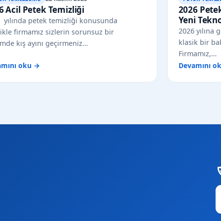
6 Acil Petek Temizliği
2026 Petek
Yeni Tekn
 yılında petek temizliği konusunda
2026 yılına g
likle firmamız sizlerin sorunsuz bir
klasik bir ba
emde kış ayını geçirmeniz…
Firmamız,…
amını oku →
Devamını o