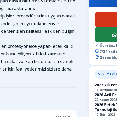
apan başka bir firma var mıdır ? Bu tip
ceğimizi aktaralım.
tip işleri prosedürlerine uygun olarak
inde işin en iyi makineleriyle
erseniz en kalitelisi, eskiden bu işin
Ücretsiz 
en profesyonelce yapabilecek kalıcı
7/24 acil
zler bunu biliyoruz fakat zamanın
Garantili,
firmalar varken bizleri tercih etmek
lar için faaliyetlerimizi sizlere daha
SON YAZI
2027 Yılı P
13 Temmuz 20
2026 Acil Pe
22 Kasım 202
2026 Petek 
Teknoloji 
10 Ekim 2025