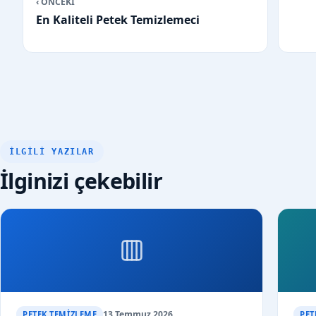
‹ ÖNCEKİ
En Kaliteli Petek Temizlemeci
İLGILI YAZILAR
İlginizi çekebilir
13 Temmuz 2026
PETEK TEMIZLEME
PET