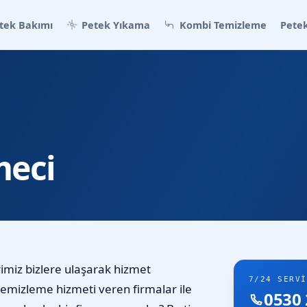
tek Bakımı
Petek Yıkama
Kombi Temizleme
Petek
meci
rimiz bizlere ulaşarak hizmet
7/24 SERVI
 temizleme hizmeti veren firmalar ile
0530 