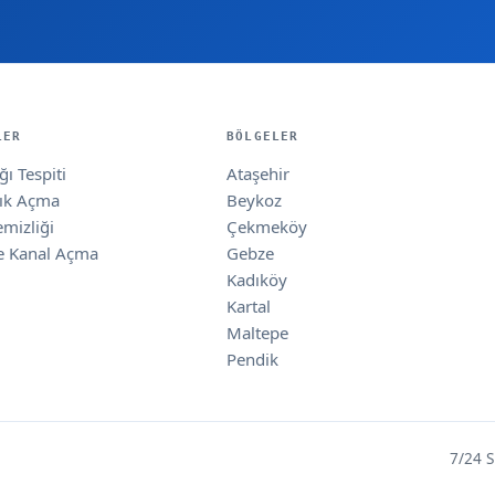
LER
BÖLGELER
ı Tespiti
Ataşehir
lık Açma
Beykoz
emizliği
Çekmeköy
e Kanal Açma
Gebze
Kadıköy
Kartal
Maltepe
Pendik
7/24 S