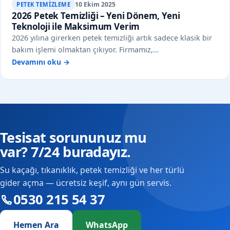
10 Ekim 2025
PETEK TEMIZLEME
2026 Petek Temizliği – Yeni Dönem, Yeni
Teknoloji ile Maksimum Verim
2026 yılına girerken petek temizliği artık sadece klasik bir
bakım işlemi olmaktan çıkıyor. Firmamız,…
Devamını oku →
Tesisat sorununuz mu
var? 7/24 buradayız.
Su kaçağı, tıkanıklık, petek temizliği ve her türlü
gider açma — ücretsiz keşif, aynı gün servis.
0530 215 54 37
Hemen Ara
WhatsApp