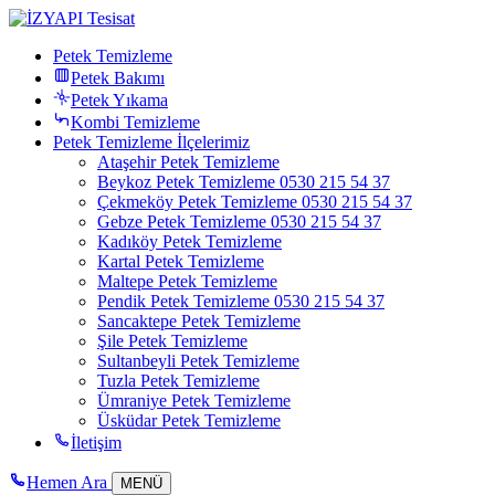
Petek Temizleme
Petek Bakımı
Petek Yıkama
Kombi Temizleme
Petek Temizleme İlçelerimiz
Ataşehir Petek Temizleme
Beykoz Petek Temizleme 0530 215 54 37
Çekmeköy Petek Temizleme 0530 215 54 37
Gebze Petek Temizleme 0530 215 54 37
Kadıköy Petek Temizleme
Kartal Petek Temizleme
Maltepe Petek Temizleme
Pendik Petek Temizleme 0530 215 54 37
Sancaktepe Petek Temizleme
Şile Petek Temizleme
Sultanbeyli Petek Temizleme
Tuzla Petek Temizleme
Ümraniye Petek Temizleme
Üsküdar Petek Temizleme
İletişim
Hemen Ara
MENÜ