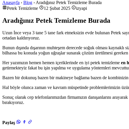
Anasayfa
›
Blog
› Aradığınız Petek Temizleme Burada
Petek Temizleme
12 Şubat 2025
izyapi
Aradığınız Petek Temizleme Burada
Uzun İnce veya 3 tane 5 tane fark etmeksizin evde bulunan Petek sayı
ortadan kaldırıyoruz.
Bunun dışında dışarının muhteşem derecede soğuk olması kaynaklı siz
bilhassa bu konuda yoğun uğraşlar sunarak çözüm üretilmesi gereken 
Her yazımızın hemen hemen içeriklerinde en iyi petek temizleme
en h
getirmekteyiz fakat bu işin yapılma ve uygulama yöntemleri mevcuttur
Bazen bir dokunuş bazen bir makineye bağlama bazen de kombinizin su 
Hal böyle olunca zaman ve kavram müspetinde problemlerimizin üzüm od
Sonuç olarak cep telefonlarımızdan firmamızın danışanlarını arayarak
bırakıyoruz.
Paylaş