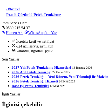
‹ ÖNCEKİ
Pratik Çözümlü Petek Temizleme
7/24 Servis Hattı
0530 215 54 37
Hemen Ara
WhatsApp’tan Yaz
Ücretsiz keşif ve net fiyat
7/24 acil servis, aynı gün
Garantili, sigortalı işçilik
Son Yazılar
2027 Yılı Petek Temizleme Hizmetleri
13 Temmuz 2026
2026 Acil Petek Temizliği
22 Kasım 2025
2026 Petek Temizliği – Yeni Dönem, Yeni Teknoloji ile Mak
2026 Petek Temizliği Hizmeti
24 Eylül 2025
Dost İşi Petek Temizliği
12 Mart 2025
İlgili Yazılar
İlginizi çekebilir