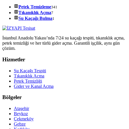
Petek Temizleme
341
Tıkanıklık Açma
7
Su Kaçağı Bulma
1
İstanbul Anadolu Yakası’nda 7/24 su kaçağı tespiti, tıkanıklık açma,
petek temizliği ve her türlü gider açma. Garantili işçilik, aynı gün
çözüm.
Hizmetler
Su Kaçağı Tespiti
Tıkanıklık Açma
Petek Temizliği
Gider ve Kanal Açma
Bölgeler
Ataşehir
Beykoz
Çekmeköy
Gebze