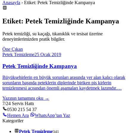
Anasayfa
› Etiket: Petek Temizliğinde Kampanya
Etiket: Petek Temizliğinde Kampanya
Petek temizliği, su kaçağı, tıkanıklık ve tesisat üzerine
deneyimlerimizden pratik bilgiler.
Öne Çıkan
Petek Temizleme
25 Ocak 2019
Petek Temizliğinde Kampanya
Büyükşehirlerin en büyük sorunları arasında yer alan kalıcı olarak
sorunların başında peteklerin diplerinde biriken pis kirlerin
temizlenmesi açısından önemli aşamaları kaydetmek lazımdır.…
Yazının tamamını oku →
7/24 Servis Hattı
0530 215 54 37
Hemen Ara
WhatsApp’tan Yaz
Kategoriler
Petek Temizleme
341