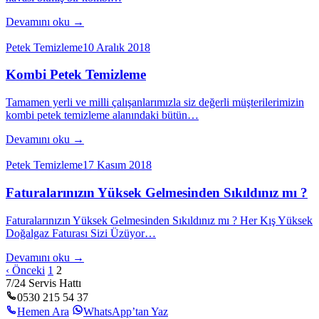
Devamını oku →
Petek Temizleme
10 Aralık 2018
Kombi Petek Temizleme
Tamamen yerli ve milli çalışanlarımızla siz değerli müşterilerimizin
kombi petek temizleme alanındaki bütün…
Devamını oku →
Petek Temizleme
17 Kasım 2018
Faturalarınızın Yüksek Gelmesinden Sıkıldınız mı ?
Faturalarınızın Yüksek Gelmesinden Sıkıldınız mı ? Her Kış Yüksek
Doğalgaz Faturası Sizi Üzüyor…
Devamını oku →
‹ Önceki
1
2
7/24 Servis Hattı
0530 215 54 37
Hemen Ara
WhatsApp’tan Yaz