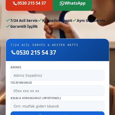
0530 215 54 37
WhatsApp
7/24 Acil Servis
Kırmadan Tespit
Aynı Gün Servis
Garantili İşçilik
7/24 ACIL SERVIS & DESTEK HATTI
0530 215 54 37
ADINIZ
TELEFONUNUZ
KISACA SORUNUNUZ (OPSIYONEL)