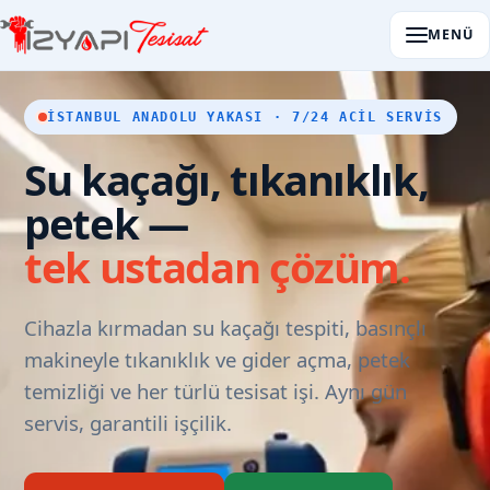
MENÜ
İSTANBUL ANADOLU YAKASI · 7/24 ACIL SERVIS
Su kaçağı, tıkanıklık,
petek —
tek ustadan çözüm.
Cihazla kırmadan su kaçağı tespiti, basınçlı
makineyle tıkanıklık ve gider açma, petek
temizliği ve her türlü tesisat işi. Aynı gün
servis, garantili işçilik.