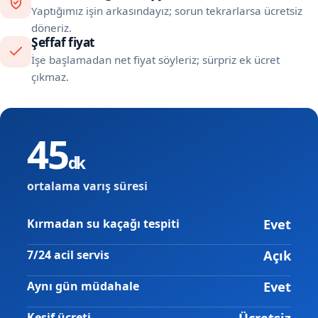
Yaptığımız işin arkasındayız; sorun tekrarlarsa ücretsiz
döneriz.
Şeffaf fiyat
İşe başlamadan net fiyat söyleriz; sürpriz ek ücret
çıkmaz.
45
dk
ortalama varış süresi
Evet
Kırmadan su kaçağı tespiti
Açık
7/24 acil servis
Evet
Aynı gün müdahale
Ücretsiz
Keşif ücreti