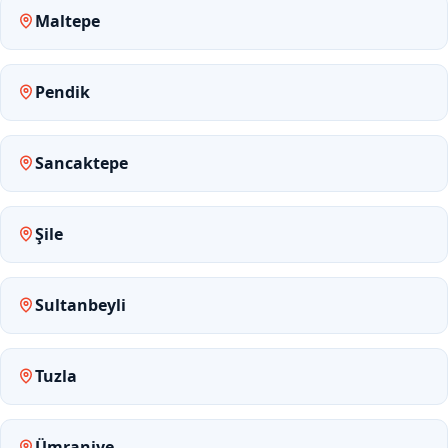
Maltepe
Pendik
Sancaktepe
Şile
Sultanbeyli
Tuzla
Ümraniye