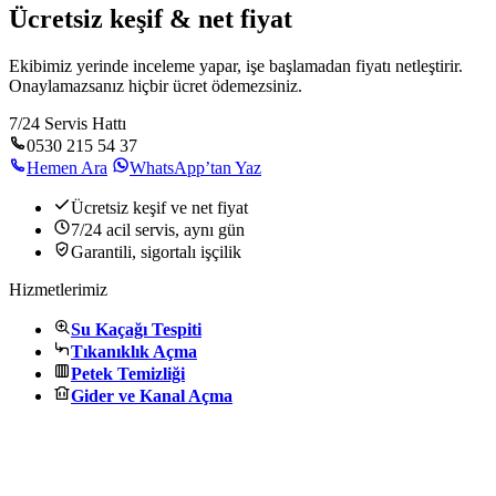
Ücretsiz keşif & net fiyat
Ekibimiz yerinde inceleme yapar, işe başlamadan fiyatı netleştirir.
Onaylamazsanız hiçbir ücret ödemezsiniz.
7/24 Servis Hattı
0530 215 54 37
Hemen Ara
WhatsApp’tan Yaz
Ücretsiz keşif ve net fiyat
7/24 acil servis, aynı gün
Garantili, sigortalı işçilik
Hizmetlerimiz
Su Kaçağı Tespiti
Tıkanıklık Açma
Petek Temizliği
Gider ve Kanal Açma