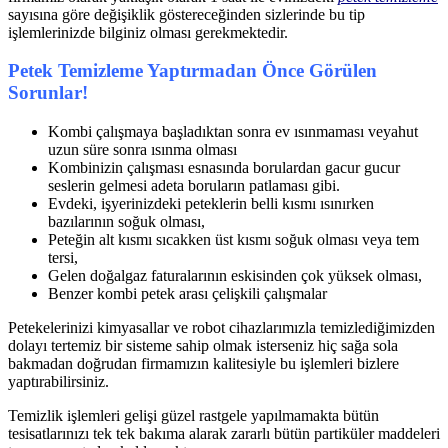
sayısına göre değişiklik göstereceğinden sizlerinde bu tip
işlemlerinizde bilginiz olması gerekmektedir.
Petek Temizleme Yaptırmadan Önce Görülen
Sorunlar!
Kombi çalışmaya başladıktan sonra ev ısınmaması veyahut
uzun süre sonra ısınma olması
Kombinizin çalışması esnasında borulardan gacur gucur
seslerin gelmesi adeta boruların patlaması gibi.
Evdeki, işyerinizdeki peteklerin belli kısmı ısınırken
bazılarının soğuk olması,
Peteğin alt kısmı sıcakken üst kısmı soğuk olması veya tem
tersi,
Gelen doğalgaz faturalarının eskisinden çok yüksek olması,
Benzer kombi petek arası çelişkili çalışmalar
Petekelerinizi kimyasallar ve robot cihazlarımızla temizlediğimizden
dolayı tertemiz bir sisteme sahip olmak isterseniz hiç sağa sola
bakmadan doğrudan firmamızın kalitesiyle bu işlemleri bizlere
yaptırabilirsiniz.
Temizlik işlemleri gelişi güzel rastgele yapılmamakta bütün
tesisatlarınızı tek tek bakıma alarak zararlı bütün partiküler maddeleri