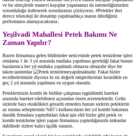
ve bu süreçlerde manevi kayıplar yaşamanızı da istemediğimizden
sorumluluğu üstlenerek sorunlarınızı çözüyoruz. #Petekler ileri
derece teknoloji ile donatılıp yapılmadıkça inanın dilediğiniz
performansı alamayacaksınız.
Yeşilvadi Mahallesi Petek Bakımı Ne
Zaman Yapılır?
Bazen firmamıza gelen bildirimler neticesinde petek temizleme işleri
ortalama 1 ile 3 yıl arasında mutlaka yapılması gerektiği fakat bunun
bazılarınca her yıl mutlaka yapılmalı olmazsa olmazdır diye bir
takım tanıtımlar
yapılmaktadır. Fakat bizler
tecrübelerimizle diyoruz ki siz değerli müşterilerimiz kesinlikle en
geç 2 yıl arasında yapılması en uygun olanıdır.
Peteklerinizin kombi ile birlikte çalışması eşgüdümlü hareket
arasında hareket edebilmesi açısından önem arzetmektedir. Gelin
sizlerde bazı eksiklikleri gözardı etmeden bunun sizlerin peteklerin
az ısınma sebeplerinin %85`i kullanıcıların her yıl kombi bakımını
dandik firmalara yaptırdıkları fakat işin ehli bizler gibi petek ve
kombi temizleme işleri yapan firmamıza yaptırdığınızda imkanlar
dahilinde sizlere kalıcı işçilik sunarız.