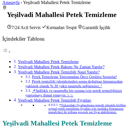
Anasayfa
› Yeşilvadi Mahallesi Petek Temizleme
Yeşilvadi Mahallesi Petek Temizleme
7/24 Acil Servis
Kırmadan Tespit
Garantili İşçilik
İçindekiler Tablosu
Yeşilvadi Mahallesi Petek Temizleme
Yeşilvadi Mahallesi Petek Bakımı Ne Zaman Yapılır?
Yeşilvadi Mahallesi Petek Temizliği Nasıl Yapılır?
Petek Temizleme Yaptırmadan Önce Görülen Sorunlar!
Petek temizliği işlemlerinden sonra doğalgaz faturanızdan
yaklaşık olarak % 30 yakıt tasarrufu sağlarsınız..!
📌Sağlıklı ve tasarruflu bir ısınma için petek temizliğinizi
yaptırmayı ihmal etmeyin.♨♨
Yeşilvadi Mahallesi Petek Temizliği Fiyatları
*Yukarıdaki fiyatlandırma temsili olmakla birlikte
orjinal petek temizleme fiyatları için mutlaka firmamızın
temsilcileri ile irtibata geçerek net fiyat alabilirsiniz.
Yeşilvadi Mahallesi Petek Temizleme