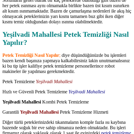
Sorunların genel olarak bir kaç peteklerde olabildiği gibi bazen de
her petek ısınması aynı olmamakla birlikte bazen üst kısım ısınırken
alt kısım ısınmamaktadır. Bazen de çamurlaşma nedenleri ile akış hiç
olmayacak peteklerinizin yarı kısmı tamamen buz gibi iken diğer
kısmı temiz olduğundan dolayı ısınma olabilmektedir.
Yeşilvadi Mahallesi Petek Temizliği Nasıl
Yapılır?
Petek Temizliği Nasıl Yapılır
;
diye düşündüğünüzde bu işlemleri
bazen kendi başınıza yapmaya kalkabilirsiniz lakin unutmamalısınız
ki bu tip işler kalifiye petek temizleme personellerince robot
makineler ile yapılması gerekmektedir.
Petek Temizleme
Yeşilvadi Mahallesi
Hızlı ve Güvenli Petek Temizleme
Yeşilvadi Mahallesi
Yeşilvadi Mahallesi
Kombi Petek Temizleme
Garantili
Yeşilvadi Mahallesi
Petek Temizleme Hizmeti
Diğer türlü peteklerinizdeki tıkanmaların komple fazla ısı kaybına
bazende soğuk bir eve sahip olmanıza neden olmaktadır. Bu işleri
firmamız olarak yaklaşık olarak 1 saat ile evinizdeki
petek temizleme