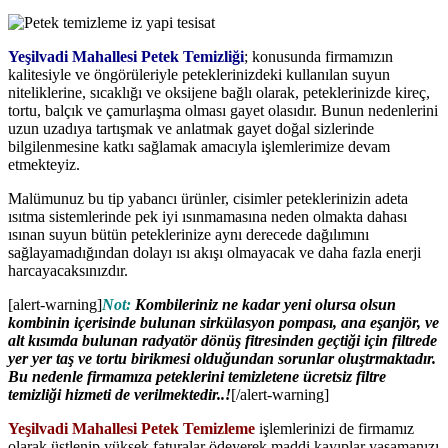
Yeşilvadi Mahallesi Petek Temizliği
; konusunda firmamızın
kalitesiyle ve öngörüleriyle peteklerinizdeki kullanılan suyun
niteliklerine, sıcaklığı ve oksijene bağlı olarak, peteklerinizde kireç,
tortu, balçık ve çamurlaşma olması gayet olasıdır. Bunun nedenlerini
uzun uzadıya tartışmak ve anlatmak gayet doğal sizlerinde
bilgilenmesine katkı sağlamak amacıyla işlemlerimize devam
etmekteyiz.
Malümunuz bu tip yabancı ürünler, cisimler peteklerinizin adeta
ısıtma sistemlerinde pek iyi ısınmamasına neden olmakta dahası
ısınan suyun bütün peteklerinize aynı derecede dağılımını
sağlayamadığından dolayı ısı akışı olmayacak ve daha fazla enerji
harcayacaksınızdır.
[alert-warning]
Not:
Kombileriniz ne kadar yeni olursa olsun
kombinin içerisinde bulunan sirkülasyon pompası, ana eşanjör, ve
alt kısımda bulunan radyatör dönüş fitresinden geçtiği için filtrede
yer yer taş ve tortu birikmesi olduğundan sorunlar oluştrmaktadır.
Bu nedenle firmamıza peteklerini temizletene ücretsiz filtre
temizliği hizmeti de verilmektedir..!
[/alert-warning]
Yeşilvadi Mahallesi Petek Temizleme
işlemlerinizi de firmamız
olarak üstlenip yüksek faturalar ödeyerek maddi kayıplar yaşamanızı