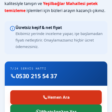
kalitesiyle tanışın ve
Yeşilbağlar Mahallesi petek
temizleme
işlemleri için bizleri arayın kazançlı çıkınız.
Ücretsiz keşif & net fiyat
Ekibimiz yerinde inceleme yapar, işe başlamadan
fiyatı netleştirir. Onaylamazsanız hiçbir ücret
ödemezsiniz.
7/24 SERVIS HATTI
0530 215 54 37
Hemen Ara
WhatsApp’tan Yaz