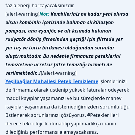
fazla enerji harcayacaksınızdır.
[alert-warning]
Not:
Kombileriniz ne kadar yeni olursa
olsun kombinin içerisinde bulunan sirkülasyon
pompası, ana eşanjör, ve alt kısımda bulunan
radyatör dönüş fitresinden geçtiği için filtrede yer
yer taş ve tortu birikmesi olduğundan sorunlar
oluştrmaktadır. Bu nedenle firmamıza peteklerini
temizletene ücretsiz filtre temizliği hizmeti de
verilmektedir..!
[/alert-warning]
Yeşilbağlar Mahallesi Petek Temizleme
işlemlerinizi
de firmamız olarak üstlenip yüksek faturalar ödeyerek
maddi kayıplar yaşamanızı ve bu süreçlerde manevi
kayıplar yaşamanızı da istemediğimizden sorumluluğu
üstlenerek sorunlarınızı çözüyoruz. #Petekler ileri
derece teknoloji ile donatılıp yapılmadıkça inanın
dilediğiniz performansı alamayacaksınız.