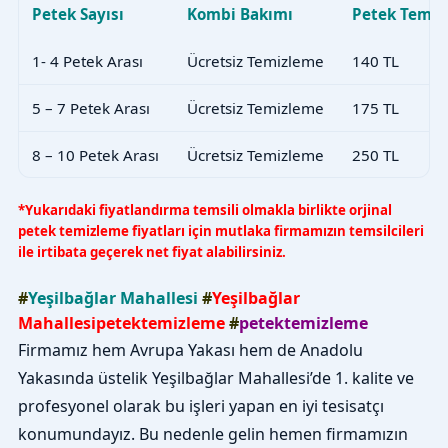
Petek Sayısı
Kombi Bakımı
Petek Temiz
1- 4 Petek Arası
Ücretsiz Temizleme
140 TL
5 – 7 Petek Arası
Ücretsiz Temizleme
175 TL
8 – 10 Petek Arası
Ücretsiz Temizleme
250 TL
*Yukarıdaki fiyatlandırma temsili olmakla birlikte orjinal
petek temizleme fiyatları için mutlaka firmamızın temsilcileri
ile irtibata geçerek net fiyat alabilirsiniz.
#
Yeşilbağlar Mahallesi
#
Yeşilbağlar
Mahallesipetektemizleme
#
petektemizleme
Firmamız hem Avrupa Yakası hem de Anadolu
Yakasında üstelik Yeşilbağlar Mahallesi’de 1. kalite ve
profesyonel olarak bu işleri yapan en iyi tesisatçı
konumundayız. Bu nedenle gelin hemen firmamızın