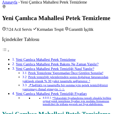
Anasayfa
› Yeni Çamlıca Mahallesi Petek Temizleme
Yeni Çamlıca Mahallesi Petek Temizleme
7/24 Acil Servis
Kırmadan Tespit
Garantili İşçilik
İçindekiler Tablosu
Yeni Çamlıca Mahallesi Petek Temizleme
Yeni Çamlıca Mahallesi Petek Bakımı Ne Zaman Yapılır?
Yeni Çamlıca Mahallesi Petek Temizliği Nasıl Yapılır?
Petek Temizleme Yaptırmadan Önce Görülen Sorunlar!
Petek temizliği işlemlerinden sonra doğalgaz faturanızdan
yaklaşık olarak % 30 yakıt tasarrufu sağlarsınız..!
📌Sağlıklı ve tasarruflu bir ısınma için petek temizliğinizi
yaptırmayı ihmal etmeyin.♨♨
Yeni Çamlıca Mahallesi Petek Temizliği Fiyatları
*Yukarıdaki fiyatlandırma temsili olmakla birlikte
orjinal petek temizleme fiyatları için mutlaka firmamızın
temsilcileri ile irtibata geçerek net fiyat alabilirsiniz.