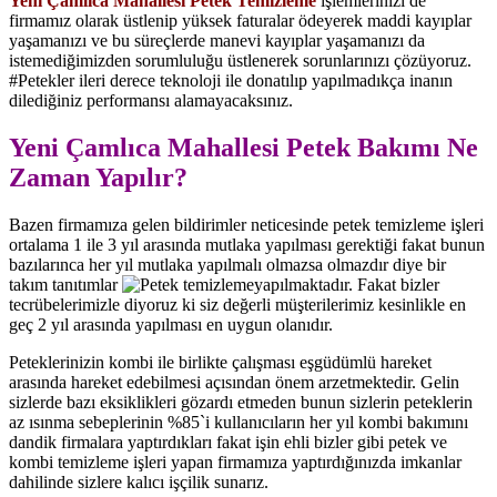
Yeni Çamlıca Mahallesi Petek Temizleme
işlemlerinizi de
firmamız olarak üstlenip yüksek faturalar ödeyerek maddi kayıplar
yaşamanızı ve bu süreçlerde manevi kayıplar yaşamanızı da
istemediğimizden sorumluluğu üstlenerek sorunlarınızı çözüyoruz.
#Petekler ileri derece teknoloji ile donatılıp yapılmadıkça inanın
dilediğiniz performansı alamayacaksınız.
Yeni Çamlıca Mahallesi Petek Bakımı Ne
Zaman Yapılır?
Bazen firmamıza gelen bildirimler neticesinde petek temizleme işleri
ortalama 1 ile 3 yıl arasında mutlaka yapılması gerektiği fakat bunun
bazılarınca her yıl mutlaka yapılmalı olmazsa olmazdır diye bir
takım tanıtımlar
yapılmaktadır. Fakat bizler
tecrübelerimizle diyoruz ki siz değerli müşterilerimiz kesinlikle en
geç 2 yıl arasında yapılması en uygun olanıdır.
Peteklerinizin kombi ile birlikte çalışması eşgüdümlü hareket
arasında hareket edebilmesi açısından önem arzetmektedir. Gelin
sizlerde bazı eksiklikleri gözardı etmeden bunun sizlerin peteklerin
az ısınma sebeplerinin %85`i kullanıcıların her yıl kombi bakımını
dandik firmalara yaptırdıkları fakat işin ehli bizler gibi petek ve
kombi temizleme işleri yapan firmamıza yaptırdığınızda imkanlar
dahilinde sizlere kalıcı işçilik sunarız.