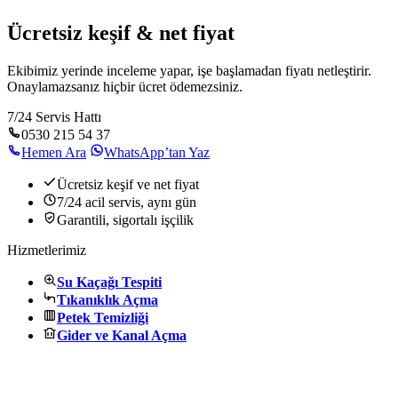
Ücretsiz keşif & net fiyat
Ekibimiz yerinde inceleme yapar, işe başlamadan fiyatı netleştirir.
Onaylamazsanız hiçbir ücret ödemezsiniz.
7/24 Servis Hattı
0530 215 54 37
Hemen Ara
WhatsApp’tan Yaz
Ücretsiz keşif ve net fiyat
7/24 acil servis, aynı gün
Garantili, sigortalı işçilik
Hizmetlerimiz
Su Kaçağı Tespiti
Tıkanıklık Açma
Petek Temizliği
Gider ve Kanal Açma