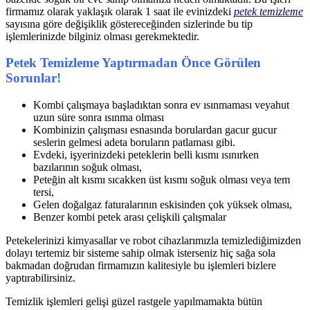
firmamız olarak yaklaşık olarak 1 saat ile evinizdeki
petek temizleme
sayısına göre değişiklik göstereceğinden sizlerinde bu tip
işlemlerinizde bilginiz olması gerekmektedir.
Petek Temizleme Yaptırmadan Önce Görülen
Sorunlar!
Kombi çalışmaya başladıktan sonra ev ısınmaması veyahut
uzun süre sonra ısınma olması
Kombinizin çalışması esnasında borulardan gacur gucur
seslerin gelmesi adeta boruların patlaması gibi.
Evdeki, işyerinizdeki peteklerin belli kısmı ısınırken
bazılarının soğuk olması,
Peteğin alt kısmı sıcakken üst kısmı soğuk olması veya tem
tersi,
Gelen doğalgaz faturalarının eskisinden çok yüksek olması,
Benzer kombi petek arası çelişkili çalışmalar
Petekelerinizi kimyasallar ve robot cihazlarımızla temizlediğimizden
dolayı tertemiz bir sisteme sahip olmak isterseniz hiç sağa sola
bakmadan doğrudan firmamızın kalitesiyle bu işlemleri bizlere
yaptırabilirsiniz.
Temizlik işlemleri gelişi güzel rastgele yapılmamakta bütün