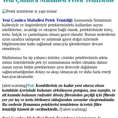
Yeni Çamlıca Mahallesi Petek Temizleme
Yeni Çamlıca Mahallesi Petek Temizliği
; konusunda firmamızın
kalitesiyle ve öngörüleriyle peteklerinizdeki kullanılan suyun
niteliklerine, sıcaklığı ve oksijene bağlı olarak, peteklerinizde kireç,
tortu, balçık ve çamurlaşma olması gayet olasıdır. Bunun nedenlerini
uzun uzadıya tartışmak ve anlatmak gayet doğal sizlerinde
bilgilenmesine katkı sağlamak amacıyla işlemlerimize devam
etmekteyiz.
Malümunuz bu tip yabancı ürünler, cisimler peteklerinizin adeta
ısıtma sistemlerinde pek iyi ısınmamasına neden olmakta dahası
ısınan suyun bütün peteklerinize aynı derecede dağılımını
sağlayamadığından dolayı ısı akışı olmayacak ve daha fazla enerji
harcayacaksınızdır.
[alert-warning]
Not:
Kombileriniz ne kadar yeni olursa olsun
kombinin içerisinde bulunan sirkülasyon pompası, ana eşanjör, ve
alt kısımda bulunan radyatör dönüş fitresinden geçtiği için filtrede
yer yer taş ve tortu birikmesi olduğundan sorunlar oluştrmaktadır.
Bu nedenle firmamıza peteklerini temizletene ücretsiz filtre
temizliği hizmeti de verilmektedir..!
[/alert-warning]