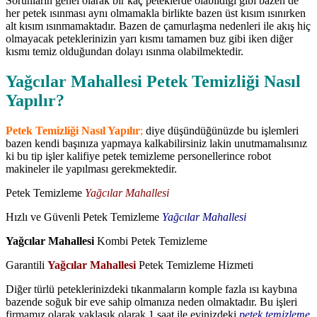
Sorunların genel olarak bir kaç peteklerde olabildiği gibi bazen de
her petek ısınması aynı olmamakla birlikte bazen üst kısım ısınırken
alt kısım ısınmamaktadır. Bazen de çamurlaşma nedenleri ile akış hiç
olmayacak peteklerinizin yarı kısmı tamamen buz gibi iken diğer
kısmı temiz olduğundan dolayı ısınma olabilmektedir.
Yağcılar Mahallesi Petek Temizliği Nasıl
Yapılır?
Petek Temizliği Nasıl Yapılır
;
diye düşündüğünüzde bu işlemleri
bazen kendi başınıza yapmaya kalkabilirsiniz lakin unutmamalısınız
ki bu tip işler kalifiye petek temizleme personellerince robot
makineler ile yapılması gerekmektedir.
Petek Temizleme
Yağcılar Mahallesi
Hızlı ve Güvenli Petek Temizleme
Yağcılar Mahallesi
Yağcılar Mahallesi
Kombi Petek Temizleme
Garantili
Yağcılar Mahallesi
Petek Temizleme Hizmeti
Diğer türlü peteklerinizdeki tıkanmaların komple fazla ısı kaybına
bazende soğuk bir eve sahip olmanıza neden olmaktadır. Bu işleri
firmamız olarak yaklaşık olarak 1 saat ile evinizdeki
petek temizleme