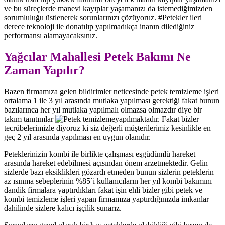
ve bu süreçlerde manevi kayıplar yaşamanızı da istemediğimizden
sorumluluğu üstlenerek sorunlarınızı çözüyoruz. #Petekler ileri
derece teknoloji ile donatılıp yapılmadıkça inanın dilediğiniz
performansı alamayacaksınız.
Yağcılar Mahallesi Petek Bakımı Ne
Zaman Yapılır?
Bazen firmamıza gelen bildirimler neticesinde petek temizleme işleri
ortalama 1 ile 3 yıl arasında mutlaka yapılması gerektiği fakat bunun
bazılarınca her yıl mutlaka yapılmalı olmazsa olmazdır diye bir
takım tanıtımlar
yapılmaktadır. Fakat bizler
tecrübelerimizle diyoruz ki siz değerli müşterilerimiz kesinlikle en
geç 2 yıl arasında yapılması en uygun olanıdır.
Peteklerinizin kombi ile birlikte çalışması eşgüdümlü hareket
arasında hareket edebilmesi açısından önem arzetmektedir. Gelin
sizlerde bazı eksiklikleri gözardı etmeden bunun sizlerin peteklerin
az ısınma sebeplerinin %85`i kullanıcıların her yıl kombi bakımını
dandik firmalara yaptırdıkları fakat işin ehli bizler gibi petek ve
kombi temizleme işleri yapan firmamıza yaptırdığınızda imkanlar
dahilinde sizlere kalıcı işçilik sunarız.