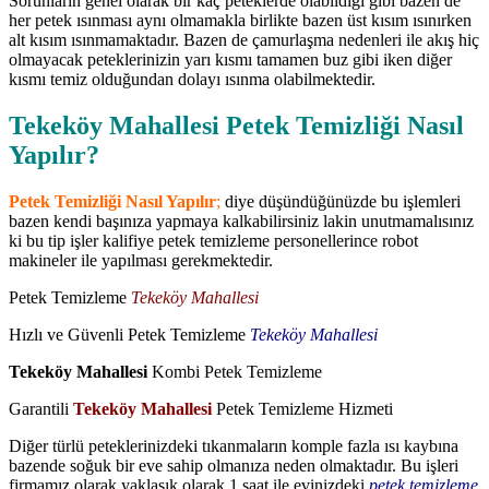
Sorunların genel olarak bir kaç peteklerde olabildiği gibi bazen de
her petek ısınması aynı olmamakla birlikte bazen üst kısım ısınırken
alt kısım ısınmamaktadır. Bazen de çamurlaşma nedenleri ile akış hiç
olmayacak peteklerinizin yarı kısmı tamamen buz gibi iken diğer
kısmı temiz olduğundan dolayı ısınma olabilmektedir.
Tekeköy Mahallesi Petek Temizliği Nasıl
Yapılır?
Petek Temizliği Nasıl Yapılır
;
diye düşündüğünüzde bu işlemleri
bazen kendi başınıza yapmaya kalkabilirsiniz lakin unutmamalısınız
ki bu tip işler kalifiye petek temizleme personellerince robot
makineler ile yapılması gerekmektedir.
Petek Temizleme
Tekeköy Mahallesi
Hızlı ve Güvenli Petek Temizleme
Tekeköy Mahallesi
Tekeköy Mahallesi
Kombi Petek Temizleme
Garantili
Tekeköy Mahallesi
Petek Temizleme Hizmeti
Diğer türlü peteklerinizdeki tıkanmaların komple fazla ısı kaybına
bazende soğuk bir eve sahip olmanıza neden olmaktadır. Bu işleri
firmamız olarak yaklaşık olarak 1 saat ile evinizdeki
petek temizleme