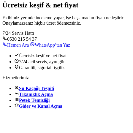
Ücretsiz keşif & net fiyat
Ekibimiz yerinde inceleme yapar, işe başlamadan fiyatı netleştirir.
Onaylamazsanız hiçbir ücret ödemezsiniz.
7/24 Servis Hattı
0530 215 54 37
Hemen Ara
WhatsApp’tan Yaz
Ücretsiz keşif ve net fiyat
7/24 acil servis, aynı gün
Garantili, sigortalı işçilik
Hizmetlerimiz
Su Kaçağı Tespiti
Tıkanıklık Açma
Petek Temizliği
Gider ve Kanal Açma