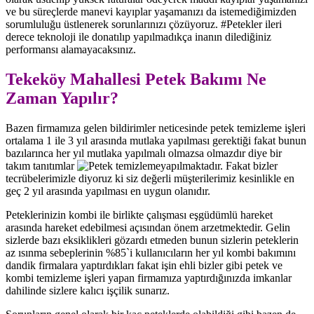
ve bu süreçlerde manevi kayıplar yaşamanızı da istemediğimizden
sorumluluğu üstlenerek sorunlarınızı çözüyoruz. #Petekler ileri
derece teknoloji ile donatılıp yapılmadıkça inanın dilediğiniz
performansı alamayacaksınız.
Tekeköy Mahallesi Petek Bakımı Ne
Zaman Yapılır?
Bazen firmamıza gelen bildirimler neticesinde petek temizleme işleri
ortalama 1 ile 3 yıl arasında mutlaka yapılması gerektiği fakat bunun
bazılarınca her yıl mutlaka yapılmalı olmazsa olmazdır diye bir
takım tanıtımlar
yapılmaktadır. Fakat bizler
tecrübelerimizle diyoruz ki siz değerli müşterilerimiz kesinlikle en
geç 2 yıl arasında yapılması en uygun olanıdır.
Peteklerinizin kombi ile birlikte çalışması eşgüdümlü hareket
arasında hareket edebilmesi açısından önem arzetmektedir. Gelin
sizlerde bazı eksiklikleri gözardı etmeden bunun sizlerin peteklerin
az ısınma sebeplerinin %85`i kullanıcıların her yıl kombi bakımını
dandik firmalara yaptırdıkları fakat işin ehli bizler gibi petek ve
kombi temizleme işleri yapan firmamıza yaptırdığınızda imkanlar
dahilinde sizlere kalıcı işçilik sunarız.