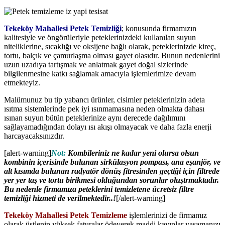
Tekeköy Mahallesi Petek Temizliği
; konusunda firmamızın
kalitesiyle ve öngörüleriyle peteklerinizdeki kullanılan suyun
niteliklerine, sıcaklığı ve oksijene bağlı olarak, peteklerinizde kireç,
tortu, balçık ve çamurlaşma olması gayet olasıdır. Bunun nedenlerini
uzun uzadıya tartışmak ve anlatmak gayet doğal sizlerinde
bilgilenmesine katkı sağlamak amacıyla işlemlerimize devam
etmekteyiz.
Malümunuz bu tip yabancı ürünler, cisimler peteklerinizin adeta
ısıtma sistemlerinde pek iyi ısınmamasına neden olmakta dahası
ısınan suyun bütün peteklerinize aynı derecede dağılımını
sağlayamadığından dolayı ısı akışı olmayacak ve daha fazla enerji
harcayacaksınızdır.
[alert-warning]
Not:
Kombileriniz ne kadar yeni olursa olsun
kombinin içerisinde bulunan sirkülasyon pompası, ana eşanjör, ve
alt kısımda bulunan radyatör dönüş fitresinden geçtiği için filtrede
yer yer taş ve tortu birikmesi olduğundan sorunlar oluştrmaktadır.
Bu nedenle firmamıza peteklerini temizletene ücretsiz filtre
temizliği hizmeti de verilmektedir..!
[/alert-warning]
Tekeköy Mahallesi Petek Temizleme
işlemlerinizi de firmamız
olarak üstlenip yüksek faturalar ödeyerek maddi kayıplar yaşamanızı