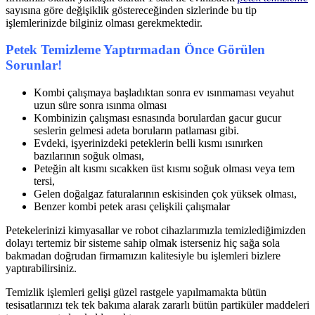
sayısına göre değişiklik göstereceğinden sizlerinde bu tip
işlemlerinizde bilginiz olması gerekmektedir.
Petek Temizleme Yaptırmadan Önce Görülen
Sorunlar!
Kombi çalışmaya başladıktan sonra ev ısınmaması veyahut
uzun süre sonra ısınma olması
Kombinizin çalışması esnasında borulardan gacur gucur
seslerin gelmesi adeta boruların patlaması gibi.
Evdeki, işyerinizdeki peteklerin belli kısmı ısınırken
bazılarının soğuk olması,
Peteğin alt kısmı sıcakken üst kısmı soğuk olması veya tem
tersi,
Gelen doğalgaz faturalarının eskisinden çok yüksek olması,
Benzer kombi petek arası çelişkili çalışmalar
Petekelerinizi kimyasallar ve robot cihazlarımızla temizlediğimizden
dolayı tertemiz bir sisteme sahip olmak isterseniz hiç sağa sola
bakmadan doğrudan firmamızın kalitesiyle bu işlemleri bizlere
yaptırabilirsiniz.
Temizlik işlemleri gelişi güzel rastgele yapılmamakta bütün
tesisatlarınızı tek tek bakıma alarak zararlı bütün partiküler maddeleri