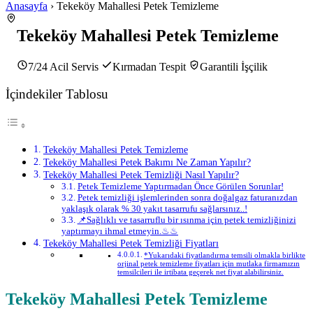
Anasayfa
› Tekeköy Mahallesi Petek Temizleme
Tekeköy Mahallesi Petek Temizleme
7/24 Acil Servis
Kırmadan Tespit
Garantili İşçilik
İçindekiler Tablosu
Tekeköy Mahallesi Petek Temizleme
Tekeköy Mahallesi Petek Bakımı Ne Zaman Yapılır?
Tekeköy Mahallesi Petek Temizliği Nasıl Yapılır?
Petek Temizleme Yaptırmadan Önce Görülen Sorunlar!
Petek temizliği işlemlerinden sonra doğalgaz faturanızdan
yaklaşık olarak % 30 yakıt tasarrufu sağlarsınız..!
📌Sağlıklı ve tasarruflu bir ısınma için petek temizliğinizi
yaptırmayı ihmal etmeyin.♨♨
Tekeköy Mahallesi Petek Temizliği Fiyatları
*Yukarıdaki fiyatlandırma temsili olmakla birlikte
orjinal petek temizleme fiyatları için mutlaka firmamızın
temsilcileri ile irtibata geçerek net fiyat alabilirsiniz.
Tekeköy Mahallesi Petek Temizleme