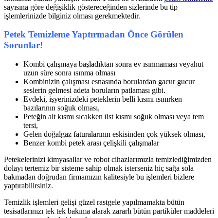
sayısına göre değişiklik göstereceğinden sizlerinde bu tip
işlemlerinizde bilginiz olması gerekmektedir.
Petek Temizleme Yaptırmadan Önce Görülen
Sorunlar!
Kombi çalışmaya başladıktan sonra ev ısınmaması veyahut
uzun süre sonra ısınma olması
Kombinizin çalışması esnasında borulardan gacur gucur
seslerin gelmesi adeta boruların patlaması gibi.
Evdeki, işyerinizdeki peteklerin belli kısmı ısınırken
bazılarının soğuk olması,
Peteğin alt kısmı sıcakken üst kısmı soğuk olması veya tem
tersi,
Gelen doğalgaz faturalarının eskisinden çok yüksek olması,
Benzer kombi petek arası çelişkili çalışmalar
Petekelerinizi kimyasallar ve robot cihazlarımızla temizlediğimizden
dolayı tertemiz bir sisteme sahip olmak isterseniz hiç sağa sola
bakmadan doğrudan firmamızın kalitesiyle bu işlemleri bizlere
yaptırabilirsiniz.
Temizlik işlemleri gelişi güzel rastgele yapılmamakta bütün
tesisatlarınızı tek tek bakıma alarak zararlı bütün partiküler maddeleri