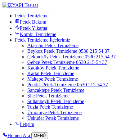
Petek Temizleme
Petek Bakımı
Petek Yıkama
Kombi Temizleme
Petek Temizleme İlçelerimiz
Ataşehir Petek Temizleme
Beykoz Petek Temizleme 0530 215 54 37
Çekmeköy Petek Temizleme 0530 215 54 37
Gebze Petek Temizleme 0530 215 54 37
Kadıköy Petek Temizleme
Kartal Petek Temizleme
Maltepe Petek Temizleme
Pendik Petek Temizleme 0530 215 54 37
Sancaktepe Petek Temizleme
Şile Petek Temizleme
Sultanbeyli Petek Temizleme
Tuzla Petek Temizleme
Ümraniye Petek Temizleme
Üsküdar Petek Temizleme
İletişim
Hemen Ara
MENÜ