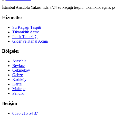
İstanbul Anadolu Yakası’nda 7/24 su kaçağı tespiti, tıkanıklık açma, pe
Hizmetler
Su Kaçağı Tespiti
Tıkanıklık Açma
Petek Temizliği
Gider ve Kanal Açma
Bölgeler
Ataşehir
Beykoz
Çekmeköy
Gebze
Kadıköy
Kartal
Maltepe
Pendik
İletişim
0530 215 54 37