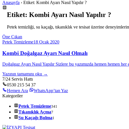
Anasayfa
› Etiket: Kombi Ayarı Nasıl Yapılır ?
Etiket: Kombi Ayarı Nasıl Yapılır ?
Petek temizliği, su kaçağı, tıkanıklık ve tesisat üzerine deneyimlerim
Öne Çıkan
Petek Temizleme
18 Ocak 2020
Kombi Doğalgaz Ayarı Nasıl Olmalı
Doğalgaz Ayarı Nasıl Yapılır Sizlere bu yazımızda hemen hemen her e
Yazının tamamını oku →
7/24 Servis Hattı
0530 215 54 37
Hemen Ara
WhatsApp’tan Yaz
Kategoriler
Petek Temizleme
341
Tıkanıklık Açma
7
Su Kaçağı Bulma
1