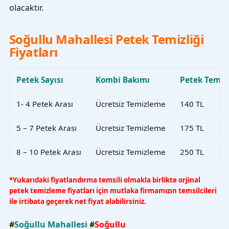
olacaktır.
Soğullu Mahallesi Petek Temizliği
Fiyatları
Petek Sayısı
Kombi Bakımı
Petek Temiz
1- 4 Petek Arası
Ücretsiz Temizleme
140 TL
5 – 7 Petek Arası
Ücretsiz Temizleme
175 TL
8 – 10 Petek Arası
Ücretsiz Temizleme
250 TL
*Yukarıdaki fiyatlandırma temsili olmakla birlikte orjinal
petek temizleme fiyatları için mutlaka firmamızın temsilcileri
ile irtibata geçerek net fiyat alabilirsiniz.
#
Soğullu Mahallesi
#
Soğullu