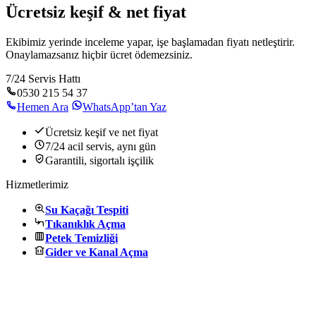
Ücretsiz keşif & net fiyat
Ekibimiz yerinde inceleme yapar, işe başlamadan fiyatı netleştirir.
Onaylamazsanız hiçbir ücret ödemezsiniz.
7/24 Servis Hattı
0530 215 54 37
Hemen Ara
WhatsApp’tan Yaz
Ücretsiz keşif ve net fiyat
7/24 acil servis, aynı gün
Garantili, sigortalı işçilik
Hizmetlerimiz
Su Kaçağı Tespiti
Tıkanıklık Açma
Petek Temizliği
Gider ve Kanal Açma