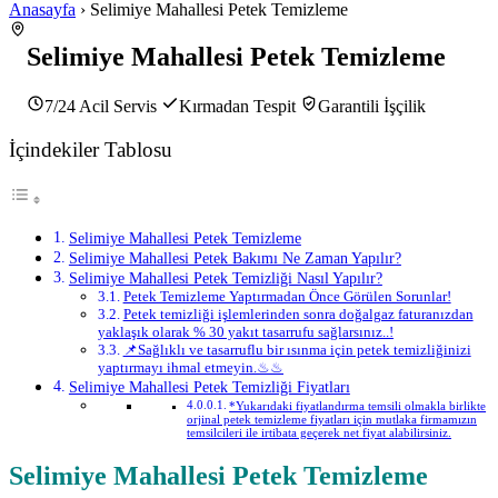
Anasayfa
› Selimiye Mahallesi Petek Temizleme
Selimiye Mahallesi Petek Temizleme
7/24 Acil Servis
Kırmadan Tespit
Garantili İşçilik
İçindekiler Tablosu
Selimiye Mahallesi Petek Temizleme
Selimiye Mahallesi Petek Bakımı Ne Zaman Yapılır?
Selimiye Mahallesi Petek Temizliği Nasıl Yapılır?
Petek Temizleme Yaptırmadan Önce Görülen Sorunlar!
Petek temizliği işlemlerinden sonra doğalgaz faturanızdan
yaklaşık olarak % 30 yakıt tasarrufu sağlarsınız..!
📌Sağlıklı ve tasarruflu bir ısınma için petek temizliğinizi
yaptırmayı ihmal etmeyin.♨♨
Selimiye Mahallesi Petek Temizliği Fiyatları
*Yukarıdaki fiyatlandırma temsili olmakla birlikte
orjinal petek temizleme fiyatları için mutlaka firmamızın
temsilcileri ile irtibata geçerek net fiyat alabilirsiniz.
Selimiye Mahallesi Petek Temizleme