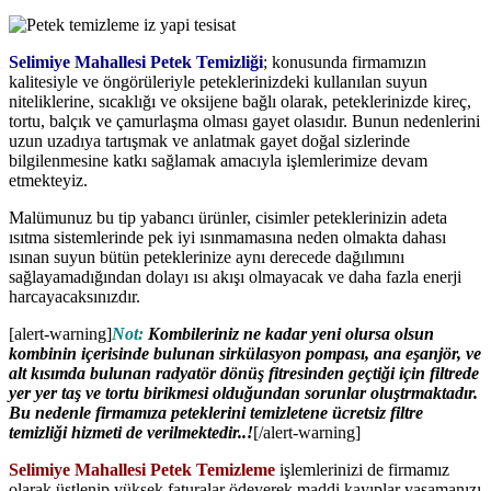
Selimiye Mahallesi Petek Temizliği
; konusunda firmamızın
kalitesiyle ve öngörüleriyle peteklerinizdeki kullanılan suyun
niteliklerine, sıcaklığı ve oksijene bağlı olarak, peteklerinizde kireç,
tortu, balçık ve çamurlaşma olması gayet olasıdır. Bunun nedenlerini
uzun uzadıya tartışmak ve anlatmak gayet doğal sizlerinde
bilgilenmesine katkı sağlamak amacıyla işlemlerimize devam
etmekteyiz.
Malümunuz bu tip yabancı ürünler, cisimler peteklerinizin adeta
ısıtma sistemlerinde pek iyi ısınmamasına neden olmakta dahası
ısınan suyun bütün peteklerinize aynı derecede dağılımını
sağlayamadığından dolayı ısı akışı olmayacak ve daha fazla enerji
harcayacaksınızdır.
[alert-warning]
Not:
Kombileriniz ne kadar yeni olursa olsun
kombinin içerisinde bulunan sirkülasyon pompası, ana eşanjör, ve
alt kısımda bulunan radyatör dönüş fitresinden geçtiği için filtrede
yer yer taş ve tortu birikmesi olduğundan sorunlar oluştrmaktadır.
Bu nedenle firmamıza peteklerini temizletene ücretsiz filtre
temizliği hizmeti de verilmektedir..!
[/alert-warning]
Selimiye Mahallesi Petek Temizleme
işlemlerinizi de firmamız
olarak üstlenip yüksek faturalar ödeyerek maddi kayıplar yaşamanızı