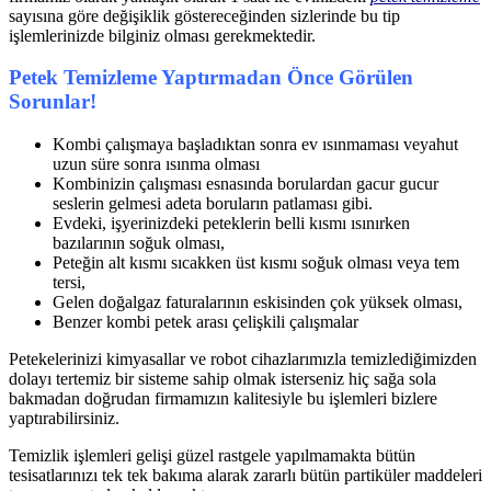
sayısına göre değişiklik göstereceğinden sizlerinde bu tip
işlemlerinizde bilginiz olması gerekmektedir.
Petek Temizleme Yaptırmadan Önce Görülen
Sorunlar!
Kombi çalışmaya başladıktan sonra ev ısınmaması veyahut
uzun süre sonra ısınma olması
Kombinizin çalışması esnasında borulardan gacur gucur
seslerin gelmesi adeta boruların patlaması gibi.
Evdeki, işyerinizdeki peteklerin belli kısmı ısınırken
bazılarının soğuk olması,
Peteğin alt kısmı sıcakken üst kısmı soğuk olması veya tem
tersi,
Gelen doğalgaz faturalarının eskisinden çok yüksek olması,
Benzer kombi petek arası çelişkili çalışmalar
Petekelerinizi kimyasallar ve robot cihazlarımızla temizlediğimizden
dolayı tertemiz bir sisteme sahip olmak isterseniz hiç sağa sola
bakmadan doğrudan firmamızın kalitesiyle bu işlemleri bizlere
yaptırabilirsiniz.
Temizlik işlemleri gelişi güzel rastgele yapılmamakta bütün
tesisatlarınızı tek tek bakıma alarak zararlı bütün partiküler maddeleri