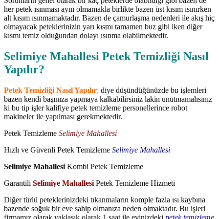
Sorunların genel olarak bir kaç peteklerde olabildiği gibi bazen de
her petek ısınması aynı olmamakla birlikte bazen üst kısım ısınırken
alt kısım ısınmamaktadır. Bazen de çamurlaşma nedenleri ile akış hiç
olmayacak peteklerinizin yarı kısmı tamamen buz gibi iken diğer
kısmı temiz olduğundan dolayı ısınma olabilmektedir.
Selimiye Mahallesi Petek Temizliği Nasıl
Yapılır?
Petek Temizliği Nasıl Yapılır
;
diye düşündüğünüzde bu işlemleri
bazen kendi başınıza yapmaya kalkabilirsiniz lakin unutmamalısınız
ki bu tip işler kalifiye petek temizleme personellerince robot
makineler ile yapılması gerekmektedir.
Petek Temizleme
Selimiye Mahallesi
Hızlı ve Güvenli Petek Temizleme
Selimiye Mahallesi
Selimiye Mahallesi
Kombi Petek Temizleme
Garantili
Selimiye Mahallesi
Petek Temizleme Hizmeti
Diğer türlü peteklerinizdeki tıkanmaların komple fazla ısı kaybına
bazende soğuk bir eve sahip olmanıza neden olmaktadır. Bu işleri
firmamız olarak yaklaşık olarak 1 saat ile evinizdeki
petek temizleme