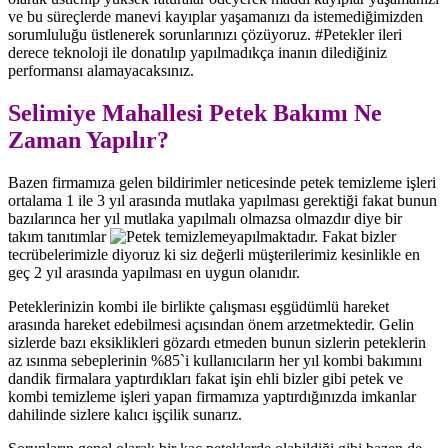
ve bu süreçlerde manevi kayıplar yaşamanızı da istemediğimizden
sorumluluğu üstlenerek sorunlarınızı çözüyoruz. #Petekler ileri
derece teknoloji ile donatılıp yapılmadıkça inanın dilediğiniz
performansı alamayacaksınız.
Selimiye Mahallesi Petek Bakımı Ne
Zaman Yapılır?
Bazen firmamıza gelen bildirimler neticesinde petek temizleme işleri
ortalama 1 ile 3 yıl arasında mutlaka yapılması gerektiği fakat bunun
bazılarınca her yıl mutlaka yapılmalı olmazsa olmazdır diye bir
takım tanıtımlar
yapılmaktadır. Fakat bizler
tecrübelerimizle diyoruz ki siz değerli müşterilerimiz kesinlikle en
geç 2 yıl arasında yapılması en uygun olanıdır.
Peteklerinizin kombi ile birlikte çalışması eşgüdümlü hareket
arasında hareket edebilmesi açısından önem arzetmektedir. Gelin
sizlerde bazı eksiklikleri gözardı etmeden bunun sizlerin peteklerin
az ısınma sebeplerinin %85`i kullanıcıların her yıl kombi bakımını
dandik firmalara yaptırdıkları fakat işin ehli bizler gibi petek ve
kombi temizleme işleri yapan firmamıza yaptırdığınızda imkanlar
dahilinde sizlere kalıcı işçilik sunarız.