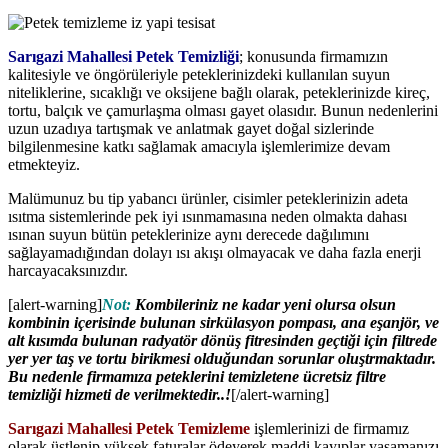
Sarıgazi Mahallesi Petek Temizliği
; konusunda firmamızın
kalitesiyle ve öngörüleriyle peteklerinizdeki kullanılan suyun
niteliklerine, sıcaklığı ve oksijene bağlı olarak, peteklerinizde kireç,
tortu, balçık ve çamurlaşma olması gayet olasıdır. Bunun nedenlerini
uzun uzadıya tartışmak ve anlatmak gayet doğal sizlerinde
bilgilenmesine katkı sağlamak amacıyla işlemlerimize devam
etmekteyiz.
Malümunuz bu tip yabancı ürünler, cisimler peteklerinizin adeta
ısıtma sistemlerinde pek iyi ısınmamasına neden olmakta dahası
ısınan suyun bütün peteklerinize aynı derecede dağılımını
sağlayamadığından dolayı ısı akışı olmayacak ve daha fazla enerji
harcayacaksınızdır.
[alert-warning]
Not:
Kombileriniz ne kadar yeni olursa olsun
kombinin içerisinde bulunan sirkülasyon pompası, ana eşanjör, ve
alt kısımda bulunan radyatör dönüş fitresinden geçtiği için filtrede
yer yer taş ve tortu birikmesi olduğundan sorunlar oluştrmaktadır.
Bu nedenle firmamıza peteklerini temizletene ücretsiz filtre
temizliği hizmeti de verilmektedir..!
[/alert-warning]
Sarıgazi Mahallesi Petek Temizleme
işlemlerinizi de firmamız
olarak üstlenip yüksek faturalar ödeyerek maddi kayıplar yaşamanızı