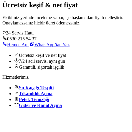
Ücretsiz keşif & net fiyat
Ekibimiz yerinde inceleme yapar, işe başlamadan fiyatı netleştirir.
Onaylamazsanız hiçbir ücret ödemezsiniz.
7/24 Servis Hattı
0530 215 54 37
Hemen Ara
WhatsApp’tan Yaz
Ücretsiz keşif ve net fiyat
7/24 acil servis, aynı gün
Garantili, sigortalı işçilik
Hizmetlerimiz
Su Kaçağı Tespiti
Tıkanıklık Açma
Petek Temizliği
Gider ve Kanal Açma