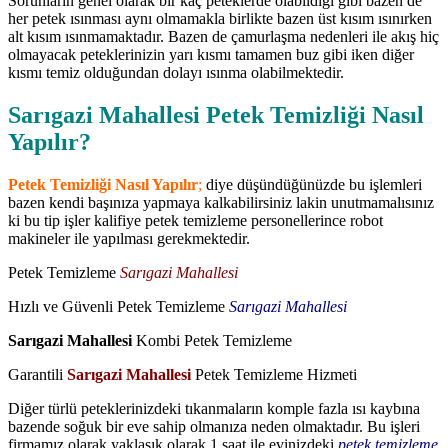
Sorunların genel olarak bir kaç peteklerde olabildiği gibi bazen de
her petek ısınması aynı olmamakla birlikte bazen üst kısım ısınırken
alt kısım ısınmamaktadır. Bazen de çamurlaşma nedenleri ile akış hiç
olmayacak peteklerinizin yarı kısmı tamamen buz gibi iken diğer
kısmı temiz olduğundan dolayı ısınma olabilmektedir.
Sarıgazi Mahallesi Petek Temizliği Nasıl
Yapılır?
Petek Temizliği Nasıl Yapılır
;
diye düşündüğünüzde bu işlemleri
bazen kendi başınıza yapmaya kalkabilirsiniz lakin unutmamalısınız
ki bu tip işler kalifiye petek temizleme personellerince robot
makineler ile yapılması gerekmektedir.
Petek Temizleme
Sarıgazi Mahallesi
Hızlı ve Güvenli Petek Temizleme
Sarıgazi Mahallesi
Sarıgazi Mahallesi
Kombi Petek Temizleme
Garantili
Sarıgazi Mahallesi
Petek Temizleme Hizmeti
Diğer türlü peteklerinizdeki tıkanmaların komple fazla ısı kaybına
bazende soğuk bir eve sahip olmanıza neden olmaktadır. Bu işleri
firmamız olarak yaklaşık olarak 1 saat ile evinizdeki
petek temizleme