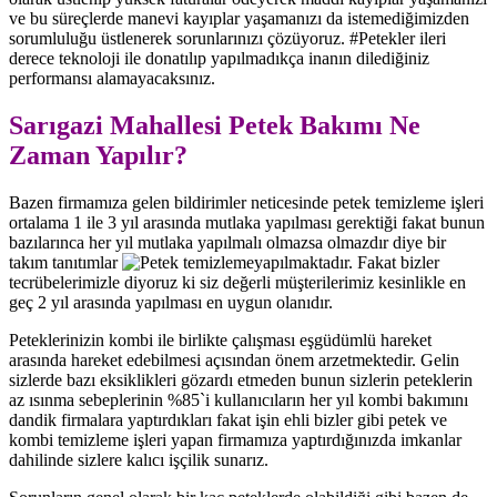
ve bu süreçlerde manevi kayıplar yaşamanızı da istemediğimizden
sorumluluğu üstlenerek sorunlarınızı çözüyoruz. #Petekler ileri
derece teknoloji ile donatılıp yapılmadıkça inanın dilediğiniz
performansı alamayacaksınız.
Sarıgazi Mahallesi Petek Bakımı Ne
Zaman Yapılır?
Bazen firmamıza gelen bildirimler neticesinde petek temizleme işleri
ortalama 1 ile 3 yıl arasında mutlaka yapılması gerektiği fakat bunun
bazılarınca her yıl mutlaka yapılmalı olmazsa olmazdır diye bir
takım tanıtımlar
yapılmaktadır. Fakat bizler
tecrübelerimizle diyoruz ki siz değerli müşterilerimiz kesinlikle en
geç 2 yıl arasında yapılması en uygun olanıdır.
Peteklerinizin kombi ile birlikte çalışması eşgüdümlü hareket
arasında hareket edebilmesi açısından önem arzetmektedir. Gelin
sizlerde bazı eksiklikleri gözardı etmeden bunun sizlerin peteklerin
az ısınma sebeplerinin %85`i kullanıcıların her yıl kombi bakımını
dandik firmalara yaptırdıkları fakat işin ehli bizler gibi petek ve
kombi temizleme işleri yapan firmamıza yaptırdığınızda imkanlar
dahilinde sizlere kalıcı işçilik sunarız.