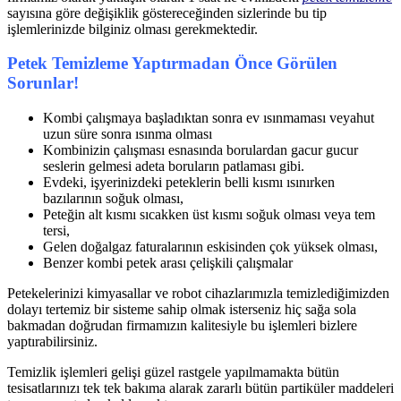
sayısına göre değişiklik göstereceğinden sizlerinde bu tip
işlemlerinizde bilginiz olması gerekmektedir.
Petek Temizleme Yaptırmadan Önce Görülen
Sorunlar!
Kombi çalışmaya başladıktan sonra ev ısınmaması veyahut
uzun süre sonra ısınma olması
Kombinizin çalışması esnasında borulardan gacur gucur
seslerin gelmesi adeta boruların patlaması gibi.
Evdeki, işyerinizdeki peteklerin belli kısmı ısınırken
bazılarının soğuk olması,
Peteğin alt kısmı sıcakken üst kısmı soğuk olması veya tem
tersi,
Gelen doğalgaz faturalarının eskisinden çok yüksek olması,
Benzer kombi petek arası çelişkili çalışmalar
Petekelerinizi kimyasallar ve robot cihazlarımızla temizlediğimizden
dolayı tertemiz bir sisteme sahip olmak isterseniz hiç sağa sola
bakmadan doğrudan firmamızın kalitesiyle bu işlemleri bizlere
yaptırabilirsiniz.
Temizlik işlemleri gelişi güzel rastgele yapılmamakta bütün
tesisatlarınızı tek tek bakıma alarak zararlı bütün partiküler maddeleri