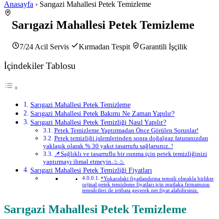
Anasayfa
› Sarıgazi Mahallesi Petek Temizleme
Sarıgazi Mahallesi Petek Temizleme
7/24 Acil Servis
Kırmadan Tespit
Garantili İşçilik
İçindekiler Tablosu
Sarıgazi Mahallesi Petek Temizleme
Sarıgazi Mahallesi Petek Bakımı Ne Zaman Yapılır?
Sarıgazi Mahallesi Petek Temizliği Nasıl Yapılır?
Petek Temizleme Yaptırmadan Önce Görülen Sorunlar!
Petek temizliği işlemlerinden sonra doğalgaz faturanızdan
yaklaşık olarak % 30 yakıt tasarrufu sağlarsınız..!
📌Sağlıklı ve tasarruflu bir ısınma için petek temizliğinizi
yaptırmayı ihmal etmeyin.♨♨
Sarıgazi Mahallesi Petek Temizliği Fiyatları
*Yukarıdaki fiyatlandırma temsili olmakla birlikte
orjinal petek temizleme fiyatları için mutlaka firmamızın
temsilcileri ile irtibata geçerek net fiyat alabilirsiniz.
Sarıgazi Mahallesi Petek Temizleme