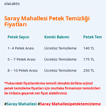
olacaktır.
Saray Mahallesi Petek Temizliği
Fiyatları
Petek Sayısı
Kombi Bakımı
Petek Temiz
1- 4 Petek Arası
Ücretsiz Temizleme
140 TL
5 – 7 Petek Arası
Ücretsiz Temizleme
175 TL
8 – 10 Petek Arası
Ücretsiz Temizleme
250 TL
*Yukarıdaki fiyatlandırma temsili olmakla birlikte orjinal
petek temizleme fiyatları için mutlaka firmamızın temsilcileri
ile irtibata geçerek net fiyat alabilirsiniz.
#
Saray Mahallesi
#
Saray Mahallesipetektemizleme