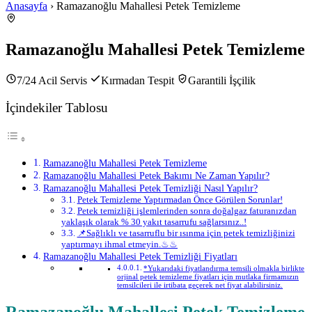
Anasayfa
› Ramazanoğlu Mahallesi Petek Temizleme
Ramazanoğlu Mahallesi Petek Temizleme
7/24 Acil Servis
Kırmadan Tespit
Garantili İşçilik
İçindekiler Tablosu
Ramazanoğlu Mahallesi Petek Temizleme
Ramazanoğlu Mahallesi Petek Bakımı Ne Zaman Yapılır?
Ramazanoğlu Mahallesi Petek Temizliği Nasıl Yapılır?
Petek Temizleme Yaptırmadan Önce Görülen Sorunlar!
Petek temizliği işlemlerinden sonra doğalgaz faturanızdan
yaklaşık olarak % 30 yakıt tasarrufu sağlarsınız..!
📌Sağlıklı ve tasarruflu bir ısınma için petek temizliğinizi
yaptırmayı ihmal etmeyin.♨♨
Ramazanoğlu Mahallesi Petek Temizliği Fiyatları
*Yukarıdaki fiyatlandırma temsili olmakla birlikte
orjinal petek temizleme fiyatları için mutlaka firmamızın
temsilcileri ile irtibata geçerek net fiyat alabilirsiniz.