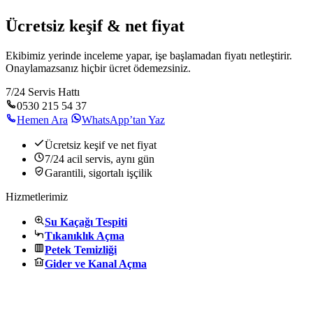
Ücretsiz keşif & net fiyat
Ekibimiz yerinde inceleme yapar, işe başlamadan fiyatı netleştirir.
Onaylamazsanız hiçbir ücret ödemezsiniz.
7/24 Servis Hattı
0530 215 54 37
Hemen Ara
WhatsApp’tan Yaz
Ücretsiz keşif ve net fiyat
7/24 acil servis, aynı gün
Garantili, sigortalı işçilik
Hizmetlerimiz
Su Kaçağı Tespiti
Tıkanıklık Açma
Petek Temizliği
Gider ve Kanal Açma