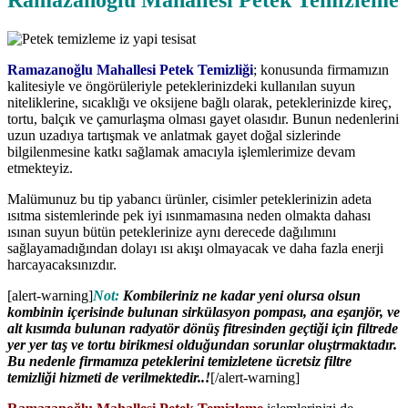
Ramazanoğlu Mahallesi Petek Temizleme
Ramazanoğlu Mahallesi Petek Temizliği
; konusunda firmamızın
kalitesiyle ve öngörüleriyle peteklerinizdeki kullanılan suyun
niteliklerine, sıcaklığı ve oksijene bağlı olarak, peteklerinizde kireç,
tortu, balçık ve çamurlaşma olması gayet olasıdır. Bunun nedenlerini
uzun uzadıya tartışmak ve anlatmak gayet doğal sizlerinde
bilgilenmesine katkı sağlamak amacıyla işlemlerimize devam
etmekteyiz.
Malümunuz bu tip yabancı ürünler, cisimler peteklerinizin adeta
ısıtma sistemlerinde pek iyi ısınmamasına neden olmakta dahası
ısınan suyun bütün peteklerinize aynı derecede dağılımını
sağlayamadığından dolayı ısı akışı olmayacak ve daha fazla enerji
harcayacaksınızdır.
[alert-warning]
Not:
Kombileriniz ne kadar yeni olursa olsun
kombinin içerisinde bulunan sirkülasyon pompası, ana eşanjör, ve
alt kısımda bulunan radyatör dönüş fitresinden geçtiği için filtrede
yer yer taş ve tortu birikmesi olduğundan sorunlar oluştrmaktadır.
Bu nedenle firmamıza peteklerini temizletene ücretsiz filtre
temizliği hizmeti de verilmektedir..!
[/alert-warning]