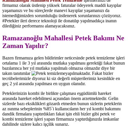
Ramazanoğlu Mahallesi Petek Temizleme
işlemlerinizi de
firmamız olarak üstlenip yüksek faturalar ödeyerek maddi kayıplar
yaşamanızı ve bu süreçlerde manevi kayıplar yaşamanızı da
istemediğimizden sorumluluğu üstlenerek sorunlarınızı çözüyoruz.
#Petekler ileri derece teknoloji ile donatılıp yapılmadıkça inanın
dilediğiniz performansı alamayacaksınız.
Ramazanoğlu Mahallesi Petek Bakımı Ne
Zaman Yapılır?
Bazen firmamıza gelen bildirimler neticesinde petek temizleme işleri
ortalama 1 ile 3 yıl arasında mutlaka yapılması gerektiği fakat bunun
bazılarınca her yıl mutlaka yapılmalı olmazsa olmazdır diye bir
takım tanıtımlar
yapılmaktadır. Fakat bizler
tecrübelerimizle diyoruz ki siz değerli müşterilerimiz kesinlikle en
geç 2 yıl arasında yapılması en uygun olanıdır.
Peteklerinizin kombi ile birlikte çalışması eşgüdümlü hareket
arasında hareket edebilmesi açısından önem arzetmektedir. Gelin
sizlerde bazı eksiklikleri gözardı etmeden bunun sizlerin peteklerin
az ısınma sebeplerinin %85`i kullanıcıların her yıl kombi bakımını
dandik firmalara yaptırdıkları fakat işin ehli bizler gibi petek ve
kombi temizleme işleri yapan firmamıza yaptırdığınızda imkanlar
dahilinde sizlere kalıcı işçilik sunarız.