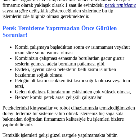
firmamız olarak yaklaşık olarak 1 saat ile evinizdeki
petek temizleme
sayısına göre değişiklik göstereceğinden sizlerinde bu tip
işlemlerinizde bilginiz olması gerekmektedir.
Petek Temizleme Yaptırmadan Önce Görülen
Sorunlar!
Kombi çalışmaya başladıktan sonra ev ısınmaması veyahut
uzun süre sonra ısınma olması
Kombinizin çalışması esnasında borulardan gacur gucur
seslerin gelmesi adeta boruların patlaması gibi.
Evdeki, işyerinizdeki peteklerin belli kısmı ısınırken
bazılarının soğuk olması,
Peteğin alt kısmı sıcakken üst kısmı soğuk olması veya tem
tersi,
Gelen doğalgaz faturalarının eskisinden çok yüksek olması,
Benzer kombi petek arası çelişkili çalışmalar
Petekelerinizi kimyasallar ve robot cihazlarımızla temizlediğimizden
dolayı tertemiz bir sisteme sahip olmak isterseniz hiç sağa sola
bakmadan doğrudan firmamızın kalitesiyle bu işlemleri bizlere
yaptırabilirsiniz.
Temizlik işlemleri gelişi güzel rastgele yapılmamakta bütün