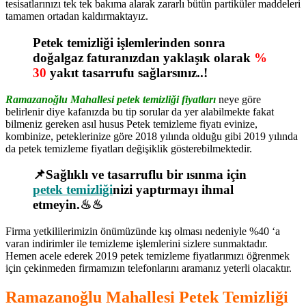
tesisatlarınızı tek tek bakıma alarak zararlı bütün partiküler maddeleri
tamamen ortadan kaldırmaktayız.
Petek temizliği işlemlerinden sonra
doğalgaz faturanızdan yaklaşık olarak
%
30
yakıt tasarrufu sağlarsınız..!
Ramazanoğlu Mahallesi petek temizliği fiyatları
neye göre
belirlenir diye kafanızda bu tip sorular da yer alabilmekte fakat
bilmeniz gereken asıl husus Petek temizleme fiyatı evinize,
kombinize, peteklerinize göre 2018 yılında olduğu gibi 2019 yılında
da petek temizleme fiyatları değişiklik gösterebilmektedir.
📌Sağlıklı ve tasarruflu bir ısınma için
petek temizliği
nizi yaptırmayı ihmal
etmeyin.♨♨
Firma yetkililerimizin önümüzünde kış olması nedeniyle %40 ‘a
varan indirimler ile temizleme işlemlerini sizlere sunmaktadır.
Hemen acele ederek 2019 petek temizleme fiyatlarımızı öğrenmek
için çekinmeden firmamızın telefonlarını aramanız yeterli olacaktır.
Ramazanoğlu Mahallesi Petek Temizliği