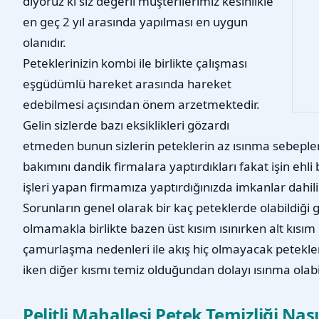
diyoruz ki siz değerli müşterilerimiz kesinlikle
en geç 2 yıl arasında yapılması en uygun
olanıdır.
Peteklerinizin kombi ile birlikte çalışması
eşgüdümlü hareket arasında hareket
edebilmesi açısından önem arzetmektedir.
Gelin sizlerde bazı eksiklikleri gözardı
etmeden bunun sizlerin peteklerin az ısınma sebepleri
bakımını dandik firmalara yaptırdıkları fakat işin ehl
işleri yapan firmamıza yaptırdığınızda imkanlar dahilind
Sorunların genel olarak bir kaç peteklerde olabildiği 
olmamakla birlikte bazen üst kısım ısınırken alt kısı
çamurlaşma nedenleri ile akış hiç olmayacak petekler
iken diğer kısmı temiz olduğundan dolayı ısınma olab
Pelitli Mahallesi Petek Temizliği Nasıl