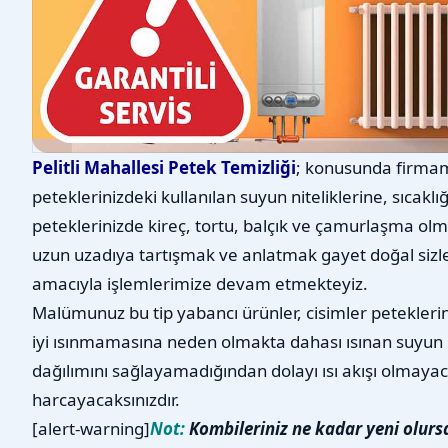
Pelitli Mahallesi Petek Temizliği
; konusunda firmamı
peteklerinizdeki kullanılan suyun niteliklerine, sıcaklı
peteklerinizde kireç, tortu, balçık ve çamurlaşma olm
uzun uzadıya tartışmak ve anlatmak gayet doğal sizl
amacıyla işlemlerimize devam etmekteyiz.
Malümunuz bu tip yabancı ürünler, cisimler petekleri
iyi ısınmamasına neden olmakta dahası ısınan suyun 
dağılımını sağlayamadığından dolayı ısı akışı olmayac
harcayacaksınızdır.
[alert-warning]
Not:
Kombileriniz ne kadar yeni olurs