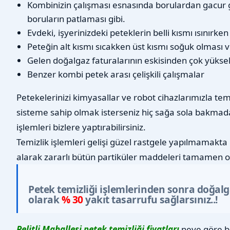
Kombinizin çalışması esnasında borulardan gacur 
boruların patlaması gibi.
Evdeki, işyerinizdeki peteklerin belli kısmı ısınırke
Peteğin alt kısmı sıcakken üst kısmı soğuk olması v
Gelen doğalgaz faturalarının eskisinden çok yükse
Benzer kombi petek arası çelişkili çalışmalar
Petekelerinizi kimyasallar ve robot cihazlarımızla tem
sisteme sahip olmak isterseniz hiç sağa sola bakmad
işlemleri bizlere yaptırabilirsiniz.
Temizlik işlemleri gelişi güzel rastgele yapılmamakta 
alarak zararlı bütün partiküler maddeleri tamamen o
Petek temizliği işlemlerinden sonra doğal
olarak
% 30
yakıt tasarrufu sağlarsınız..!
Pelitli Mahallesi petek temizliği fiyatları
neye göre be