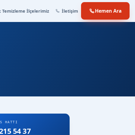
Hemen Ara
 Temizleme İlçelerimiz
İletişim
S HATTI
215 54 37