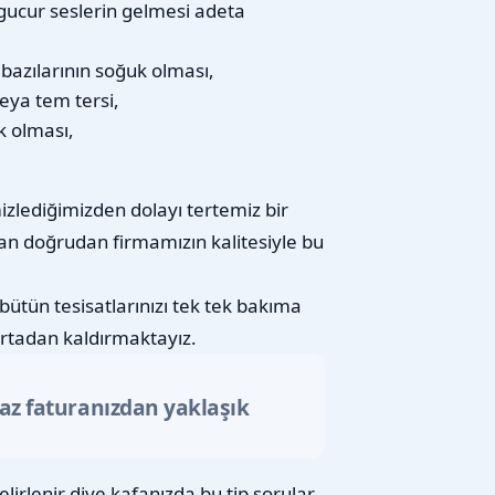
gucur seslerin gelmesi adeta
n bazılarının soğuk olması,
eya tem tersi,
k olması,
izlediğimizden dolayı tertemiz bir
an doğrudan firmamızın kalitesiyle bu
bütün tesisatlarınızı tek tek bakıma
rtadan kaldırmaktayız.
gaz faturanızdan yaklaşık
lirlenir diye kafanızda bu tip sorular