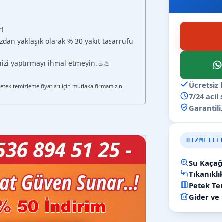
r!
zdan yaklaşık olarak % 30 yakıt tasarrufu
ğinizi yaptırmayı ihmal etmeyin.♨♨
Ücretsiz 
petek temizleme fiyatları için mutlaka firmamızın
7/24 acil
Garantili,
HIZMETLE
Su Kaçağı
Tıkanıkl
Petek Tem
Gider ve