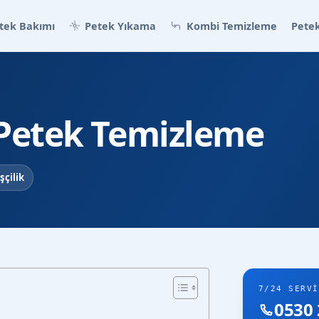
tek Bakımı
Petek Yıkama
Kombi Temizleme
Petek
i Petek Temizleme
şçilik
7/24 SERVI
0530 