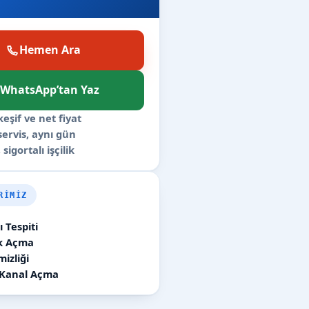
Hemen Ara
WhatsApp’tan Yaz
keşif ve net fiyat
 servis, aynı gün
 sigortalı işçilik
RIMIZ
 Tespiti
ık Açma
izliği
 Kanal Açma