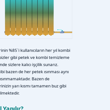
nin %85`i kullanıcıların her yıl kombi
i bizler gibi petek ve kombi temizleme
e sizlere kalıcı işçilik sunarız.
gibi bazen de her petek ısınması aynı
m ısınmamaktadır. Bazen de
inizin yarı kısmı tamamen buz gibi
ilmektedir.
 Yapılır?