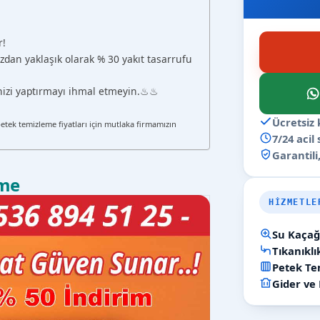
r!
zdan yaklaşık olarak % 30 yakıt tasarrufu
ğinizi yaptırmayı ihmal etmeyin.♨♨
Ücretsiz 
petek temizleme fiyatları için mutlaka firmamızın
7/24 acil
Garantili,
eme
HIZMETLE
Su Kaçağı
Tıkanıkl
Petek Tem
Gider ve