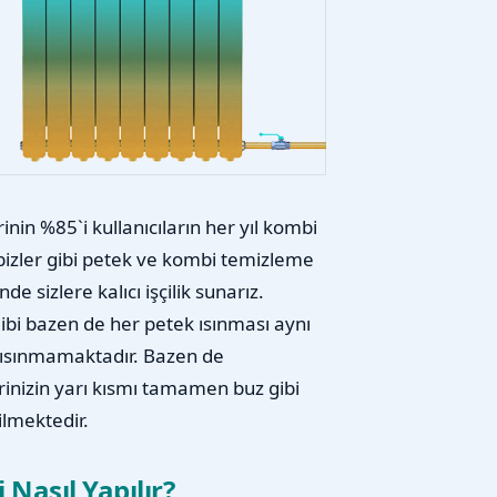
nin %85`i kullanıcıların her yıl kombi
i bizler gibi petek ve kombi temizleme
e sizlere kalıcı işçilik sunarız.
gibi bazen de her petek ısınması aynı
m ısınmamaktadır. Bazen de
inizin yarı kısmı tamamen buz gibi
ilmektedir.
Nasıl Yapılır?