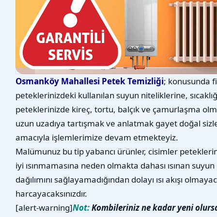
Osmanköy Mahallesi Petek Temizliği
; konusunda fi
peteklerinizdeki kullanılan suyun niteliklerine, sıcaklı
peteklerinizde kireç, tortu, balçık ve çamurlaşma olm
uzun uzadıya tartışmak ve anlatmak gayet doğal sizl
amacıyla işlemlerimize devam etmekteyiz.
Malümunuz bu tip yabancı ürünler, cisimler petekleri
iyi ısınmamasına neden olmakta dahası ısınan suyun 
dağılımını sağlayamadığından dolayı ısı akışı olmayac
harcayacaksınızdır.
[alert-warning]
Not:
Kombileriniz ne kadar yeni olurs