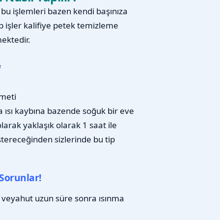
u işlemleri bazen kendi başınıza
p işler kalifiye petek temizleme
ektedir.
i
meti
a ısı kaybına bazende soğuk bir eve
arak yaklaşık olarak 1 saat ile
stereceğinden sizlerinde bu tip
Sorunlar!
 veyahut uzun süre sonra ısınma