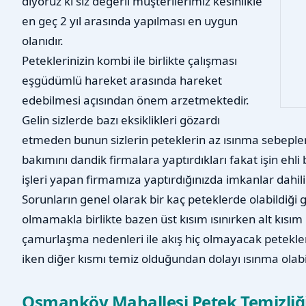
diyoruz ki siz değerli müşterilerimiz kesinlikle
en geç 2 yıl arasında yapılması en uygun
olanıdır.
Peteklerinizin kombi ile birlikte çalışması
eşgüdümlü hareket arasında hareket
edebilmesi açısından önem arzetmektedir.
Gelin sizlerde bazı eksiklikleri gözardı
etmeden bunun sizlerin peteklerin az ısınma sebepleri
bakımını dandik firmalara yaptırdıkları fakat işin ehl
işleri yapan firmamıza yaptırdığınızda imkanlar dahilind
Sorunların genel olarak bir kaç peteklerde olabildiği 
olmamakla birlikte bazen üst kısım ısınırken alt kısı
çamurlaşma nedenleri ile akış hiç olmayacak petekler
iken diğer kısmı temiz olduğundan dolayı ısınma olab
Osmanköy Mahallesi Petek Temizliği 