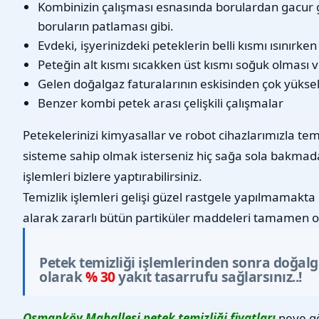
Kombinizin çalışması esnasında borulardan gacur 
boruların patlaması gibi.
Evdeki, işyerinizdeki peteklerin belli kısmı ısınırke
Peteğin alt kısmı sıcakken üst kısmı soğuk olması v
Gelen doğalgaz faturalarının eskisinden çok yükse
Benzer kombi petek arası çelişkili çalışmalar
Petekelerinizi kimyasallar ve robot cihazlarımızla tem
sisteme sahip olmak isterseniz hiç sağa sola bakmad
işlemleri bizlere yaptırabilirsiniz.
Temizlik işlemleri gelişi güzel rastgele yapılmamakta 
alarak zararlı bütün partiküler maddeleri tamamen o
Petek temizliği işlemlerinden sonra doğal
olarak
% 30
yakıt tasarrufu sağlarsınız..!
Osmanköy Mahallesi petek temizliği fiyatları
neye gö