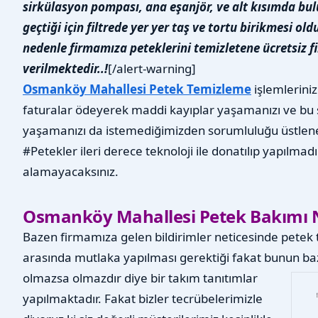
sirkülasyon pompası, ana eşanjör, ve alt kısımda bu
geçtiği için filtrede yer yer taş ve tortu birikmesi 
nedenle firmamıza peteklerini temizletene ücretsiz fi
verilmektedir..!
[/alert-warning]
Osmanköy Mahallesi Petek Temizleme
işlemleriniz
faturalar ödeyerek maddi kayıplar yaşamanızı ve bu 
yaşamanızı da istemediğimizden sorumluluğu üstlene
#Petekler ileri derece teknoloji ile donatılıp yapılmad
alamayacaksınız.
Osmanköy Mahallesi Petek Bakımı N
Bazen firmamıza gelen bildirimler neticesinde petek t
arasında mutlaka yapılması gerektiği fakat bunun bazı
olmazsa olmazdır diye bir takım tanıtımlar
yapılmaktadır. Fakat bizler tecrübelerimizle