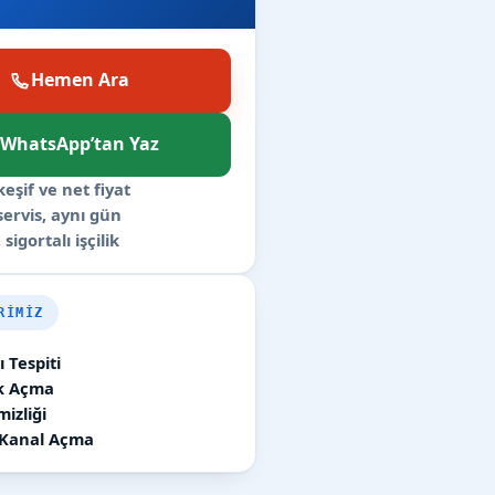
Hemen Ara
WhatsApp’tan Yaz
keşif ve net fiyat
 servis, aynı gün
 sigortalı işçilik
RIMIZ
 Tespiti
ık Açma
izliği
 Kanal Açma