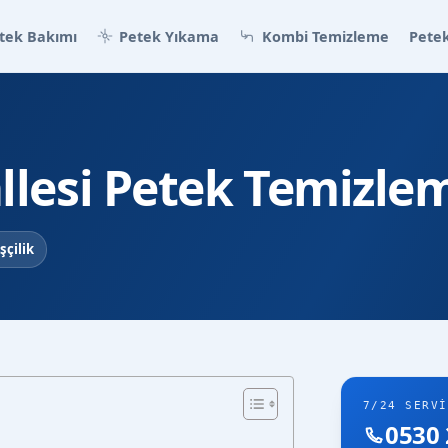
tek Bakımı
Petek Yıkama
Kombi Temizleme
Petek
lesi Petek Temizle
şçilik
7/24 SERVI
0530 