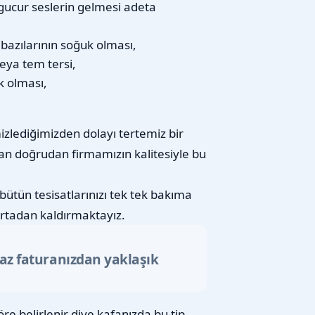
gucur seslerin gelmesi adeta
n bazılarının soğuk olması,
eya tem tersi,
k olması,
izlediğimizden dolayı tertemiz bir
an doğrudan firmamızın kalitesiyle bu
bütün tesisatlarınızı tek tek bakıma
rtadan kaldırmaktayız.
gaz faturanızdan yaklaşık
re belirlenir diye kafanızda bu tip