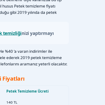
ıl husus Petek temizleme fiyatı
lduğu gibi 2019 yılında da petek
k temizliği
nizi yaptırmayı
e %40 ‘a varan indirimler ile
cele ederek 2019 petek temizleme
efonlarını aramanız yeterli olacaktır.
Fiyatları
Petek Temizleme Ücreti
140 TL