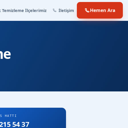
Hemen Ara
 Temizleme İlçelerimiz
İletişim
me
S HATTI
215 54 37