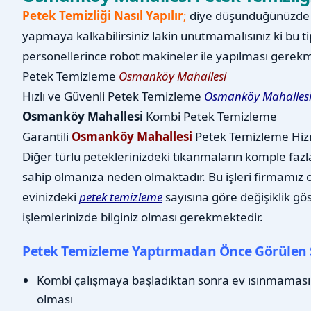
Petek Temizliği Nasıl Yapılır
;
diye düşündüğünüzde b
yapmaya kalkabilirsiniz lakin unutmamalısınız ki bu ti
personellerince robot makineler ile yapılması gerekm
Petek Temizleme
Osmanköy Mahallesi
Hızlı ve Güvenli Petek Temizleme
Osmanköy Mahalles
Osmanköy Mahallesi
Kombi Petek Temizleme
Garantili
Osmanköy Mahallesi
Petek Temizleme Hiz
Diğer türlü peteklerinizdeki tıkanmaların komple fazl
sahip olmanıza neden olmaktadır. Bu işleri firmamız ol
evinizdeki
petek temizleme
sayısına göre değişiklik gö
işlemlerinizde bilginiz olması gerekmektedir.
Petek Temizleme Yaptırmadan Önce Görülen 
Kombi çalışmaya başladıktan sonra ev ısınmaması
olması