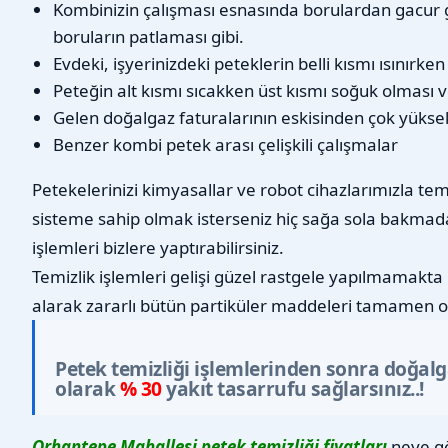
Kombinizin çalışması esnasında borulardan gacur 
boruların patlaması gibi.
Evdeki, işyerinizdeki peteklerin belli kısmı ısınırke
Peteğin alt kısmı sıcakken üst kısmı soğuk olması v
Gelen doğalgaz faturalarının eskisinden çok yükse
Benzer kombi petek arası çelişkili çalışmalar
Petekelerinizi kimyasallar ve robot cihazlarımızla tem
sisteme sahip olmak isterseniz hiç sağa sola bakmad
işlemleri bizlere yaptırabilirsiniz.
Temizlik işlemleri gelişi güzel rastgele yapılmamakta 
alarak zararlı bütün partiküler maddeleri tamamen o
Petek temizliği işlemlerinden sonra doğal
olarak
% 30
yakıt tasarrufu sağlarsınız..!
Orhantepe Mahallesi petek temizliği fiyatları
neye gö