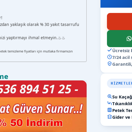
r!
zdan yaklaşık olarak % 30 yakıt tasarrufu
ğinizi yaptırmayı ihmal etmeyin.♨♨
Ücretsiz 
petek temizleme fiyatları için mutlaka firmamızın
7/24 acil
Garantili,
eme
HIZMETLE
Su Kaçağı
Tıkanıkl
Petek Tem
Gider ve