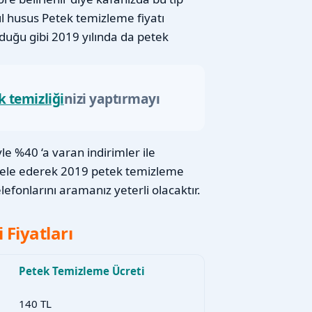
ıl husus Petek temizleme fiyatı
lduğu gibi 2019 yılında da petek
k temizliği
nizi yaptırmayı
e %40 ‘a varan indirimler ile
cele ederek 2019 petek temizleme
efonlarını aramanız yeterli olacaktır.
 Fiyatları
Petek Temizleme Ücreti
140 TL