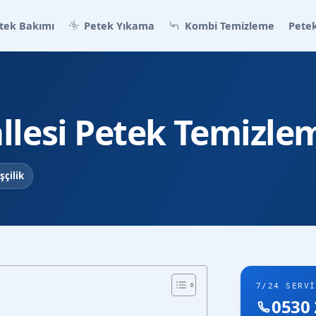
tek Bakımı
Petek Yıkama
Kombi Temizleme
Petek
lesi Petek Temizle
şçilik
7/24 SERVI
0530 