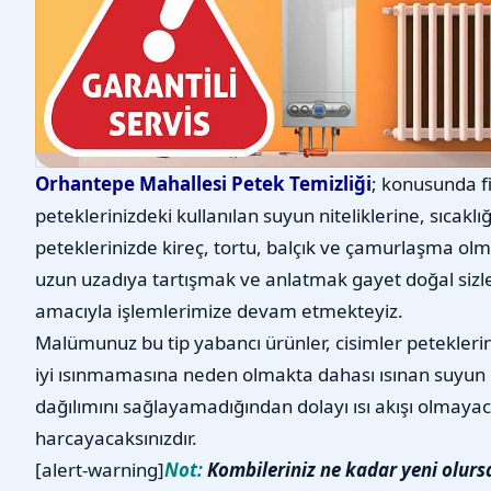
Orhantepe Mahallesi Petek Temizliği
; konusunda f
peteklerinizdeki kullanılan suyun niteliklerine, sıcaklı
peteklerinizde kireç, tortu, balçık ve çamurlaşma olm
uzun uzadıya tartışmak ve anlatmak gayet doğal sizl
amacıyla işlemlerimize devam etmekteyiz.
Malümunuz bu tip yabancı ürünler, cisimler petekleri
iyi ısınmamasına neden olmakta dahası ısınan suyun 
dağılımını sağlayamadığından dolayı ısı akışı olmayac
harcayacaksınızdır.
[alert-warning]
Not:
Kombileriniz ne kadar yeni olurs