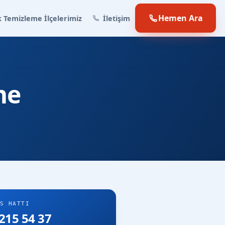
Hemen Ara
 Temizleme İlçelerimiz
İletişim
me
S HATTI
215 54 37