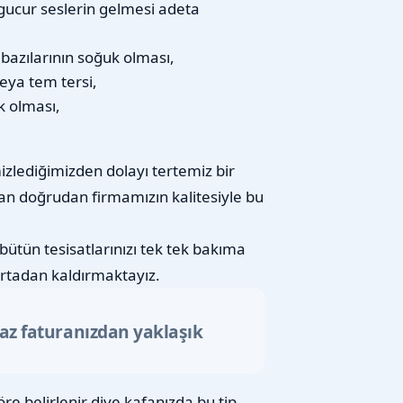
gucur seslerin gelmesi adeta
n bazılarının soğuk olması,
eya tem tersi,
k olması,
izlediğimizden dolayı tertemiz bir
an doğrudan firmamızın kalitesiyle bu
bütün tesisatlarınızı tek tek bakıma
rtadan kaldırmaktayız.
gaz faturanızdan yaklaşık
re belirlenir diye kafanızda bu tip