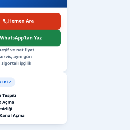
Hemen Ara
WhatsApp’tan Yaz
keşif ve net fiyat
 servis, aynı gün
 sigortalı işçilik
RIMIZ
 Tespiti
ık Açma
izliği
 Kanal Açma