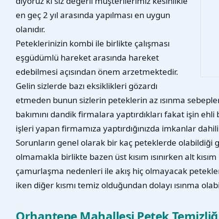
diyoruz ki siz değerli müşterilerimiz kesinlikle
en geç 2 yıl arasında yapılması en uygun
olanıdır.
Peteklerinizin kombi ile birlikte çalışması
eşgüdümlü hareket arasında hareket
edebilmesi açısından önem arzetmektedir.
Gelin sizlerde bazı eksiklikleri gözardı
etmeden bunun sizlerin peteklerin az ısınma sebepleri
bakımını dandik firmalara yaptırdıkları fakat işin ehl
işleri yapan firmamıza yaptırdığınızda imkanlar dahilind
Sorunların genel olarak bir kaç peteklerde olabildiği 
olmamakla birlikte bazen üst kısım ısınırken alt kısı
çamurlaşma nedenleri ile akış hiç olmayacak petekler
iken diğer kısmı temiz olduğundan dolayı ısınma olab
Orhantepe Mahallesi Petek Temizliği 