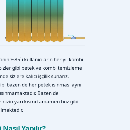
nin %85`i kullanıcıların her yıl kombi
i bizler gibi petek ve kombi temizleme
e sizlere kalıcı işçilik sunarız.
gibi bazen de her petek ısınması aynı
m ısınmamaktadır. Bazen de
inizin yarı kısmı tamamen buz gibi
ilmektedir.
Nasıl Yapılır?