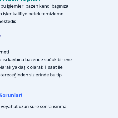
u işlemleri bazen kendi başınıza
p işler kalifiye petek temizleme
ektedir.
i
meti
a ısı kaybına bazende soğuk bir eve
arak yaklaşık olarak 1 saat ile
stereceğinden sizlerinde bu tip
Sorunlar!
 veyahut uzun süre sonra ısınma