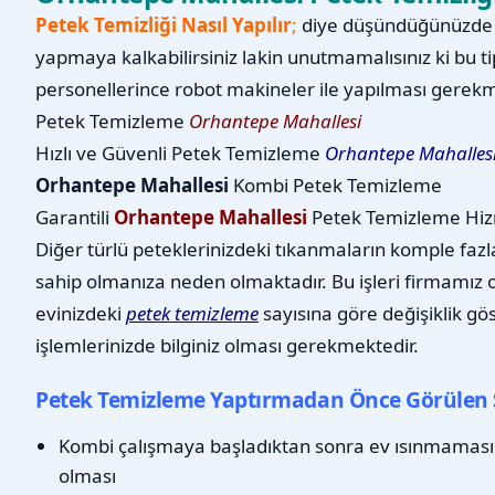
Petek Temizliği Nasıl Yapılır
;
diye düşündüğünüzde b
yapmaya kalkabilirsiniz lakin unutmamalısınız ki bu ti
personellerince robot makineler ile yapılması gerekm
Petek Temizleme
Orhantepe Mahallesi
Hızlı ve Güvenli Petek Temizleme
Orhantepe Mahalles
Orhantepe Mahallesi
Kombi Petek Temizleme
Garantili
Orhantepe Mahallesi
Petek Temizleme Hiz
Diğer türlü peteklerinizdeki tıkanmaların komple fazl
sahip olmanıza neden olmaktadır. Bu işleri firmamız ol
evinizdeki
petek temizleme
sayısına göre değişiklik gö
işlemlerinizde bilginiz olması gerekmektedir.
Petek Temizleme Yaptırmadan Önce Görülen 
Kombi çalışmaya başladıktan sonra ev ısınmaması
olması