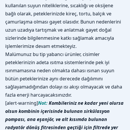
kullanılan suyun niteliklerine, sıcaklığı ve oksijene
bağlı olarak, peteklerinizde kireç, tortu, balçık ve
çamurlaşma olması gayet olasıdır. Bunun nedenlerini
uzun uzadıya tartışmak ve anlatmak gayet doğal
sizlerinde bilgilenmesine katkı sağlamak amacıyla
işlemlerimize devam etmekteyiz.
Malümunuz bu tip yabancı ürünler, cisimler
peteklerinizin adeta ısıtma sistemlerinde pek iyi
ısınmamasına neden olmakta dahası ısınan suyun
bütün peteklerinize aynı derecede dağılımını
sağlayamadığından dolayı ısı akışı olmayacak ve daha
fazla enerji harcayacaksınızdır.
[alert-warning]
Not:
Kombileriniz ne kadar yeni olursa
olsun kombinin içerisinde bulunan sirkülasyon
pompası, ana eşanjör, ve alt kısımda bulunan
radyatör dönüş fitresinden geçtiği için filtrede yer