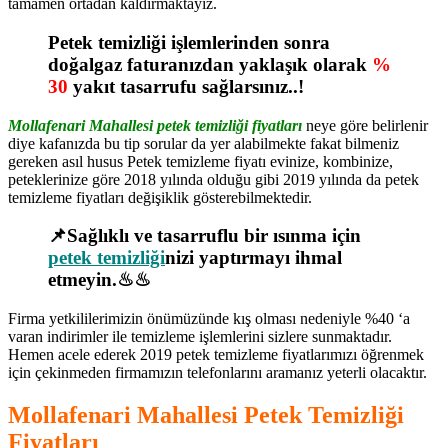
tamamen ortadan kaldırmaktayız.
Petek temizliği işlemlerinden sonra
doğalgaz faturanızdan yaklaşık olarak
%
30
yakıt tasarrufu sağlarsınız..!
Mollafenari Mahallesi petek temizliği fiyatları
neye göre belirlenir
diye kafanızda bu tip sorular da yer alabilmekte fakat bilmeniz
gereken asıl husus Petek temizleme fiyatı evinize, kombinize,
peteklerinize göre 2018 yılında olduğu gibi 2019 yılında da petek
temizleme fiyatları değişiklik gösterebilmektedir.
📌Sağlıklı ve tasarruflu bir ısınma için
petek temizliği
nizi yaptırmayı ihmal
etmeyin.♨♨
Firma yetkililerimizin önümüzünde kış olması nedeniyle %40 ‘a
varan indirimler ile temizleme işlemlerini sizlere sunmaktadır.
Hemen acele ederek 2019 petek temizleme fiyatlarımızı öğrenmek
için çekinmeden firmamızın telefonlarını aramanız yeterli olacaktır.
Mollafenari Mahallesi Petek Temizliği
Fiyatları