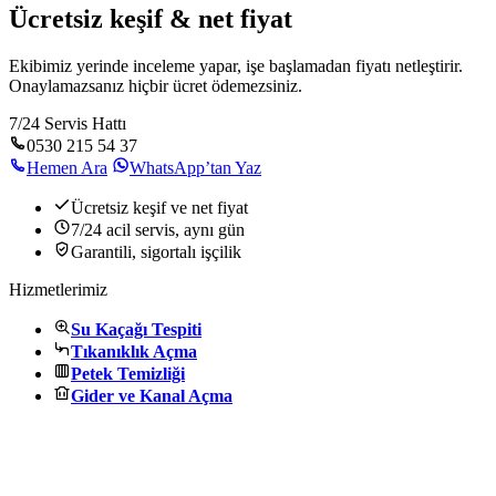
Ücretsiz keşif & net fiyat
Ekibimiz yerinde inceleme yapar, işe başlamadan fiyatı netleştirir.
Onaylamazsanız hiçbir ücret ödemezsiniz.
7/24 Servis Hattı
0530 215 54 37
Hemen Ara
WhatsApp’tan Yaz
Ücretsiz keşif ve net fiyat
7/24 acil servis, aynı gün
Garantili, sigortalı işçilik
Hizmetlerimiz
Su Kaçağı Tespiti
Tıkanıklık Açma
Petek Temizliği
Gider ve Kanal Açma