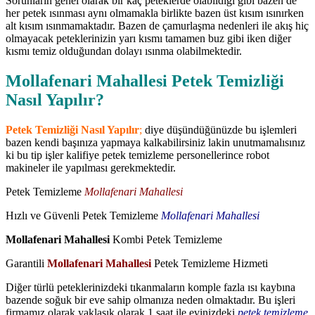
Sorunların genel olarak bir kaç peteklerde olabildiği gibi bazen de
her petek ısınması aynı olmamakla birlikte bazen üst kısım ısınırken
alt kısım ısınmamaktadır. Bazen de çamurlaşma nedenleri ile akış hiç
olmayacak peteklerinizin yarı kısmı tamamen buz gibi iken diğer
kısmı temiz olduğundan dolayı ısınma olabilmektedir.
Mollafenari Mahallesi Petek Temizliği
Nasıl Yapılır?
Petek Temizliği Nasıl Yapılır
;
diye düşündüğünüzde bu işlemleri
bazen kendi başınıza yapmaya kalkabilirsiniz lakin unutmamalısınız
ki bu tip işler kalifiye petek temizleme personellerince robot
makineler ile yapılması gerekmektedir.
Petek Temizleme
Mollafenari Mahallesi
Hızlı ve Güvenli Petek Temizleme
Mollafenari Mahallesi
Mollafenari Mahallesi
Kombi Petek Temizleme
Garantili
Mollafenari Mahallesi
Petek Temizleme Hizmeti
Diğer türlü peteklerinizdeki tıkanmaların komple fazla ısı kaybına
bazende soğuk bir eve sahip olmanıza neden olmaktadır. Bu işleri
firmamız olarak yaklaşık olarak 1 saat ile evinizdeki
petek temizleme