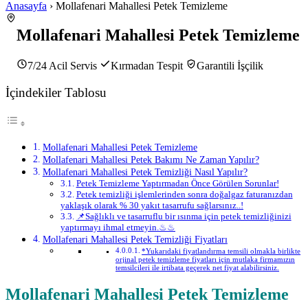
Anasayfa
› Mollafenari Mahallesi Petek Temizleme
Mollafenari Mahallesi Petek Temizleme
7/24 Acil Servis
Kırmadan Tespit
Garantili İşçilik
İçindekiler Tablosu
Mollafenari Mahallesi Petek Temizleme
Mollafenari Mahallesi Petek Bakımı Ne Zaman Yapılır?
Mollafenari Mahallesi Petek Temizliği Nasıl Yapılır?
Petek Temizleme Yaptırmadan Önce Görülen Sorunlar!
Petek temizliği işlemlerinden sonra doğalgaz faturanızdan
yaklaşık olarak % 30 yakıt tasarrufu sağlarsınız..!
📌Sağlıklı ve tasarruflu bir ısınma için petek temizliğinizi
yaptırmayı ihmal etmeyin.♨♨
Mollafenari Mahallesi Petek Temizliği Fiyatları
*Yukarıdaki fiyatlandırma temsili olmakla birlikte
orjinal petek temizleme fiyatları için mutlaka firmamızın
temsilcileri ile irtibata geçerek net fiyat alabilirsiniz.
Mollafenari Mahallesi Petek Temizleme