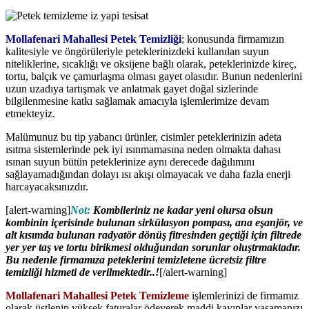
Mollafenari Mahallesi Petek Temizliği
; konusunda firmamızın
kalitesiyle ve öngörüleriyle peteklerinizdeki kullanılan suyun
niteliklerine, sıcaklığı ve oksijene bağlı olarak, peteklerinizde kireç,
tortu, balçık ve çamurlaşma olması gayet olasıdır. Bunun nedenlerini
uzun uzadıya tartışmak ve anlatmak gayet doğal sizlerinde
bilgilenmesine katkı sağlamak amacıyla işlemlerimize devam
etmekteyiz.
Malümunuz bu tip yabancı ürünler, cisimler peteklerinizin adeta
ısıtma sistemlerinde pek iyi ısınmamasına neden olmakta dahası
ısınan suyun bütün peteklerinize aynı derecede dağılımını
sağlayamadığından dolayı ısı akışı olmayacak ve daha fazla enerji
harcayacaksınızdır.
[alert-warning]
Not:
Kombileriniz ne kadar yeni olursa olsun
kombinin içerisinde bulunan sirkülasyon pompası, ana eşanjör, ve
alt kısımda bulunan radyatör dönüş fitresinden geçtiği için filtrede
yer yer taş ve tortu birikmesi olduğundan sorunlar oluştrmaktadır.
Bu nedenle firmamıza peteklerini temizletene ücretsiz filtre
temizliği hizmeti de verilmektedir..!
[/alert-warning]
Mollafenari Mahallesi Petek Temizleme
işlemlerinizi de firmamız
olarak üstlenip yüksek faturalar ödeyerek maddi kayıplar yaşamanızı