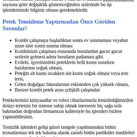
sayısına göre değişiklik göstereceğinden sizlerinde bu tip
işlemlerinizde bilginiz olması gerekmektedir.
Petek Temizleme Yaptırmadan Önce Görülen
Sorunlar!
Kombi çalışmaya başladıktan sonra ev ısınmaması veyahut
uzun süre sonra ısınma olması
Kombinizin çalışması esnasında borulardan gacur gucur
seslerin gelmesi adeta boruların patlaması gibi.
Evdeki, işyerinizdeki peteklerin belli kısmı ısınırken
bazılarının soğuk olması,
Peteğin alt kısmı sıcakken üst kısmı soğuk olması veya tem
tersi,
Gelen doğalgaz faturalarının eskisinden çok yüksek olması,
Benzer kombi petek arası çelişkili çalışmalar
Petekelerinizi kimyasallar ve robot cihazlarımızla temizlediğimizden
dolayı tertemiz bir sisteme sahip olmak isterseniz hiç sağa sola
bakmadan doğrudan firmamızın kalitesiyle bu işlemleri bizlere
yaptırabilirsiniz.
Temizlik işlemleri gelişi güzel rastgele yapılmamakta bütün
tesisatlarınızı tek tek bakıma alarak zararlı bütün partiküler maddeleri