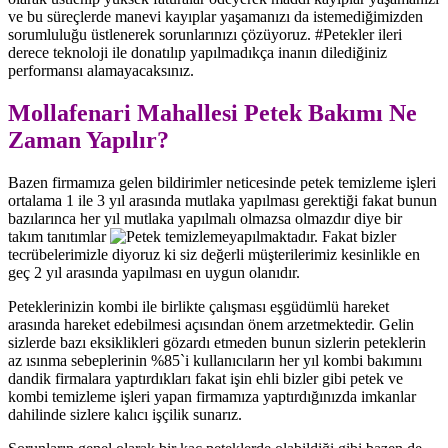
ve bu süreçlerde manevi kayıplar yaşamanızı da istemediğimizden
sorumluluğu üstlenerek sorunlarınızı çözüyoruz. #Petekler ileri
derece teknoloji ile donatılıp yapılmadıkça inanın dilediğiniz
performansı alamayacaksınız.
Mollafenari Mahallesi Petek Bakımı Ne
Zaman Yapılır?
Bazen firmamıza gelen bildirimler neticesinde petek temizleme işleri
ortalama 1 ile 3 yıl arasında mutlaka yapılması gerektiği fakat bunun
bazılarınca her yıl mutlaka yapılmalı olmazsa olmazdır diye bir
takım tanıtımlar
yapılmaktadır. Fakat bizler
tecrübelerimizle diyoruz ki siz değerli müşterilerimiz kesinlikle en
geç 2 yıl arasında yapılması en uygun olanıdır.
Peteklerinizin kombi ile birlikte çalışması eşgüdümlü hareket
arasında hareket edebilmesi açısından önem arzetmektedir. Gelin
sizlerde bazı eksiklikleri gözardı etmeden bunun sizlerin peteklerin
az ısınma sebeplerinin %85`i kullanıcıların her yıl kombi bakımını
dandik firmalara yaptırdıkları fakat işin ehli bizler gibi petek ve
kombi temizleme işleri yapan firmamıza yaptırdığınızda imkanlar
dahilinde sizlere kalıcı işçilik sunarız.