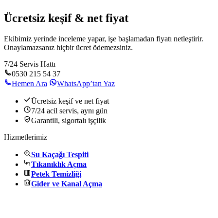
Ücretsiz keşif & net fiyat
Ekibimiz yerinde inceleme yapar, işe başlamadan fiyatı netleştirir.
Onaylamazsanız hiçbir ücret ödemezsiniz.
7/24 Servis Hattı
0530 215 54 37
Hemen Ara
WhatsApp’tan Yaz
Ücretsiz keşif ve net fiyat
7/24 acil servis, aynı gün
Garantili, sigortalı işçilik
Hizmetlerimiz
Su Kaçağı Tespiti
Tıkanıklık Açma
Petek Temizliği
Gider ve Kanal Açma