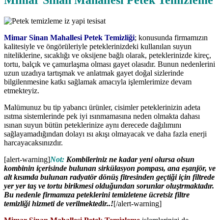
Mimar Sinan Mahallesi Petek Temizleme
Mimar Sinan Mahallesi Petek Temizliği
; konusunda firmamızın
kalitesiyle ve öngörüleriyle peteklerinizdeki kullanılan suyun
niteliklerine, sıcaklığı ve oksijene bağlı olarak, peteklerinizde kireç,
tortu, balçık ve çamurlaşma olması gayet olasıdır. Bunun nedenlerini
uzun uzadıya tartışmak ve anlatmak gayet doğal sizlerinde
bilgilenmesine katkı sağlamak amacıyla işlemlerimize devam
etmekteyiz.
Malümunuz bu tip yabancı ürünler, cisimler peteklerinizin adeta
ısıtma sistemlerinde pek iyi ısınmamasına neden olmakta dahası
ısınan suyun bütün peteklerinize aynı derecede dağılımını
sağlayamadığından dolayı ısı akışı olmayacak ve daha fazla enerji
harcayacaksınızdır.
[alert-warning]
Not:
Kombileriniz ne kadar yeni olursa olsun
kombinin içerisinde bulunan sirkülasyon pompası, ana eşanjör, ve
alt kısımda bulunan radyatör dönüş fitresinden geçtiği için filtrede
yer yer taş ve tortu birikmesi olduğundan sorunlar oluştrmaktadır.
Bu nedenle firmamıza peteklerini temizletene ücretsiz filtre
temizliği hizmeti de verilmektedir..!
[/alert-warning]