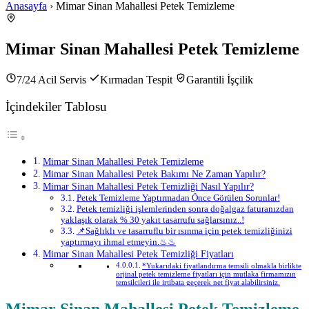
Anasayfa
› Mimar Sinan Mahallesi Petek Temizleme
Mimar Sinan Mahallesi Petek Temizleme
7/24 Acil Servis
Kırmadan Tespit
Garantili İşçilik
İçindekiler Tablosu
Mimar Sinan Mahallesi Petek Temizleme
Mimar Sinan Mahallesi Petek Bakımı Ne Zaman Yapılır?
Mimar Sinan Mahallesi Petek Temizliği Nasıl Yapılır?
Petek Temizleme Yaptırmadan Önce Görülen Sorunlar!
Petek temizliği işlemlerinden sonra doğalgaz faturanızdan
yaklaşık olarak % 30 yakıt tasarrufu sağlarsınız..!
📌Sağlıklı ve tasarruflu bir ısınma için petek temizliğinizi
yaptırmayı ihmal etmeyin.♨♨
Mimar Sinan Mahallesi Petek Temizliği Fiyatları
*Yukarıdaki fiyatlandırma temsili olmakla birlikte
orjinal petek temizleme fiyatları için mutlaka firmamızın
temsilcileri ile irtibata geçerek net fiyat alabilirsiniz.