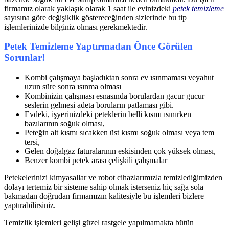
firmamız olarak yaklaşık olarak 1 saat ile evinizdeki
petek temizleme
sayısına göre değişiklik göstereceğinden sizlerinde bu tip
işlemlerinizde bilginiz olması gerekmektedir.
Petek Temizleme Yaptırmadan Önce Görülen
Sorunlar!
Kombi çalışmaya başladıktan sonra ev ısınmaması veyahut
uzun süre sonra ısınma olması
Kombinizin çalışması esnasında borulardan gacur gucur
seslerin gelmesi adeta boruların patlaması gibi.
Evdeki, işyerinizdeki peteklerin belli kısmı ısınırken
bazılarının soğuk olması,
Peteğin alt kısmı sıcakken üst kısmı soğuk olması veya tem
tersi,
Gelen doğalgaz faturalarının eskisinden çok yüksek olması,
Benzer kombi petek arası çelişkili çalışmalar
Petekelerinizi kimyasallar ve robot cihazlarımızla temizlediğimizden
dolayı tertemiz bir sisteme sahip olmak isterseniz hiç sağa sola
bakmadan doğrudan firmamızın kalitesiyle bu işlemleri bizlere
yaptırabilirsiniz.
Temizlik işlemleri gelişi güzel rastgele yapılmamakta bütün