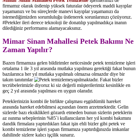
Mimar Sinan Mahallesi Petek Temizleme
işlemlerinizi de
firmamız olarak üstlenip yüksek faturalar ödeyerek maddi kayıplar
yaşamanızı ve bu süreçlerde manevi kayıplar yaşamanızı da
istemediğimizden sorumluluğu üstlenerek sorunlarınızı çözüyoruz.
#Petekler ileri derece teknoloji ile donatılıp yapılmadıkça inanın
dilediğiniz performansı alamayacaksınız.
Mimar Sinan Mahallesi Petek Bakımı Ne
Zaman Yapılır?
Bazen firmamıza gelen bildirimler neticesinde petek temizleme işleri
ortalama 1 ile 3 yıl arasında mutlaka yapılması gerektiği fakat bunun
bazılarınca her yıl mutlaka yapılmalı olmazsa olmazdır diye bir
takım tanıtımlar
yapılmaktadır. Fakat bizler
tecrübelerimizle diyoruz ki siz değerli müşterilerimiz kesinlikle en
geç 2 yıl arasında yapılması en uygun olanıdır.
Peteklerinizin kombi ile birlikte çalışması eşgüdümlü hareket
arasında hareket edebilmesi açısından önem arzetmektedir. Gelin
sizlerde bazı eksiklikleri gözardı etmeden bunun sizlerin peteklerin
az ısınma sebeplerinin %85`i kullanıcıların her yıl kombi bakımını
dandik firmalara yaptırdıkları fakat işin ehli bizler gibi petek ve
kombi temizleme işleri yapan firmamıza yaptırdığınızda imkanlar
dahilinde sizlere kalıcı işçilik sunarız.