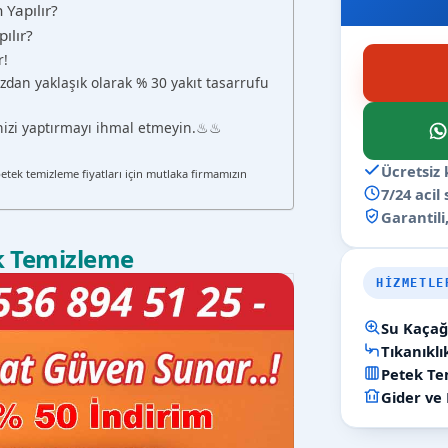
Yapılır?
ılır?
r!
zdan yaklaşık olarak % 30 yakıt tasarrufu
ğinizi yaptırmayı ihmal etmeyin.♨♨
ı
Ücretsiz 
petek temizleme fiyatları için mutlaka firmamızın
7/24 acil
Garantili,
k Temizleme
HIZMETLE
Su Kaçağı
Tıkanıkl
Petek Tem
Gider ve