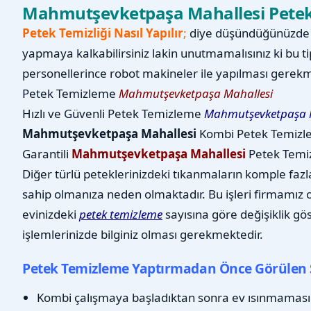
Mahmutşevketpaşa Mahallesi Petek T
Petek Temizliği Nasıl Yapılır
;
diye düşündüğünüzde b
yapmaya kalkabilirsiniz lakin unutmamalısınız ki bu ti
personellerince robot makineler ile yapılması gerekm
Petek Temizleme
Mahmutşevketpaşa Mahallesi
Hızlı ve Güvenli Petek Temizleme
Mahmutşevketpaşa M
Mahmutşevketpaşa Mahallesi
Kombi Petek Temiz
Garantili
Mahmutşevketpaşa Mahallesi
Petek Temi
Diğer türlü peteklerinizdeki tıkanmaların komple fazl
sahip olmanıza neden olmaktadır. Bu işleri firmamız ol
evinizdeki
petek temizleme
sayısına göre değişiklik gö
işlemlerinizde bilginiz olması gerekmektedir.
Petek Temizleme Yaptırmadan Önce Görülen 
Kombi çalışmaya başladıktan sonra ev ısınmaması