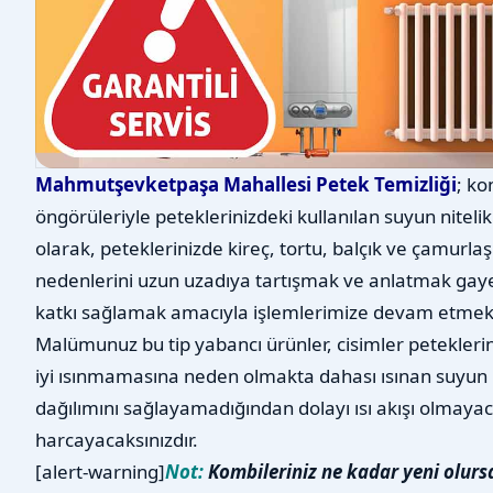
Mahmutşevketpaşa Mahallesi Petek Temizliği
; ko
öngörüleriyle peteklerinizdeki kullanılan suyun nitelikl
olarak, peteklerinizde kireç, tortu, balçık ve çamurl
nedenlerini uzun uzadıya tartışmak ve anlatmak gayet
katkı sağlamak amacıyla işlemlerimize devam etmek
Malümunuz bu tip yabancı ürünler, cisimler petekleri
iyi ısınmamasına neden olmakta dahası ısınan suyun 
dağılımını sağlayamadığından dolayı ısı akışı olmayac
harcayacaksınızdır.
[alert-warning]
Not:
Kombileriniz ne kadar yeni olurs