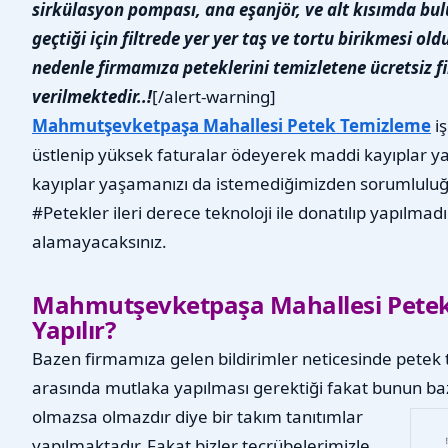
sirkülasyon pompası, ana eşanjör, ve alt kısımda bu
geçtiği için filtrede yer yer taş ve tortu birikmesi 
nedenle firmamıza peteklerini temizletene ücretsiz fi
verilmektedir..!
[/alert-warning]
Mahmutşevketpaşa Mahallesi Petek Temizleme
iş
üstlenip yüksek faturalar ödeyerek maddi kayıplar 
kayıplar yaşamanızı da istemediğimizden sorumluluğu
#Petekler ileri derece teknoloji ile donatılıp yapılmad
alamayacaksınız.
Mahmutşevketpaşa Mahallesi Pete
Yapılır?
Bazen firmamıza gelen bildirimler neticesinde petek t
arasında mutlaka yapılması gerektiği fakat bunun bazı
olmazsa olmazdır diye bir takım tanıtımlar
yapılmaktadır. Fakat bizler tecrübelerimizle