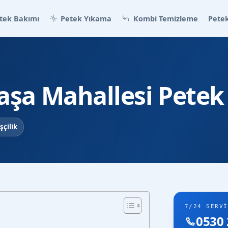
tek Bakımı
Petek Yıkama
Kombi Temizleme
Petek
şa Mahallesi Petek
şçilik
7/24 SERVI
0530 