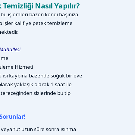
emizliği Nasıl Yapılır?
u işlemleri bazen kendi başınıza
p işler kalifiye petek temizleme
ektedir.
ahallesi
leme
zleme Hizmeti
a ısı kaybına bazende soğuk bir eve
arak yaklaşık olarak 1 saat ile
stereceğinden sizlerinde bu tip
Sorunlar!
 veyahut uzun süre sonra ısınma