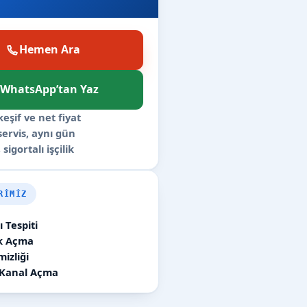
Hemen Ara
WhatsApp’tan Yaz
keşif ve net fiyat
 servis, aynı gün
 sigortalı işçilik
RIMIZ
 Tespiti
ık Açma
izliği
 Kanal Açma