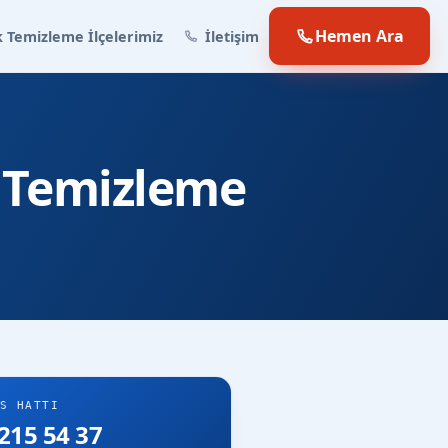
Hemen Ara
 Temizleme İlçelerimiz
İletişim
 Temizleme
S HATTI
215 54 37