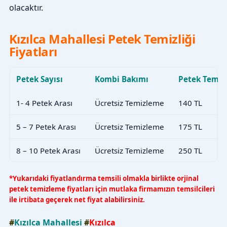
olacaktır.
Kızılca Mahallesi Petek Temizliği
Fiyatları
Petek Sayısı
Kombi Bakımı
Petek Temiz
1- 4 Petek Arası
Ücretsiz Temizleme
140 TL
5 – 7 Petek Arası
Ücretsiz Temizleme
175 TL
8 – 10 Petek Arası
Ücretsiz Temizleme
250 TL
*Yukarıdaki fiyatlandırma temsili olmakla birlikte orjinal
petek temizleme fiyatları için mutlaka firmamızın temsilcileri
ile irtibata geçerek net fiyat alabilirsiniz.
#
Kızılca Mahallesi
#
Kızılca