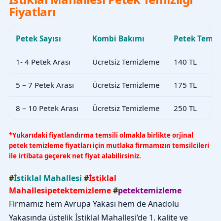
Fiyatları
Petek Sayısı
Kombi Bakımı
Petek Temiz
1- 4 Petek Arası
Ücretsiz Temizleme
140 TL
5 – 7 Petek Arası
Ücretsiz Temizleme
175 TL
8 – 10 Petek Arası
Ücretsiz Temizleme
250 TL
*Yukarıdaki fiyatlandırma temsili olmakla birlikte orjinal
petek temizleme fiyatları için mutlaka firmamızın temsilcileri
ile irtibata geçerek net fiyat alabilirsiniz.
#
İstiklal Mahallesi
#
İstiklal
Mahallesipetektemizleme
#
petektemizleme
Firmamız hem Avrupa Yakası hem de Anadolu
Yakasında üstelik İstiklal Mahallesi’de 1. kalite ve