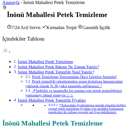
Anasayfa
› İnönü Mahallesi Petek Temizleme
İnönü Mahallesi Petek Temizleme
7/24 Acil Servis
Kırmadan Tespit
Garantili İşçilik
İçindekiler Tablosu
İnönü Mahallesi Petek Temizleme
İnönü Mahallesi Petek Bakımı Ne Zaman Yapılır?
İnönü Mahallesi Petek Temizliği Nasıl Yapılır?
Petek Temizleme Yaptırmadan Önce Görülen Sorunlar!
Petek temizliği işlemlerinden sonra doğalgaz faturanızdan
yaklaşık olarak % 30 yakıt tasarrufu sağlarsınız..!
📌Sağlıklı ve tasarruflu bir ısınma için petek temizliğinizi
yaptırmayı ihmal etmeyin.♨♨
İnönü Mahallesi Petek Temizliği Fiyatları
*Yukarıdaki fiyatlandırma temsili olmakla birlikte
orjinal petek temizleme fiyatları için mutlaka firmamızın
temsilcileri ile irtibata geçerek net fiyat alabilirsiniz.
İnönü Mahallesi Petek Temizleme