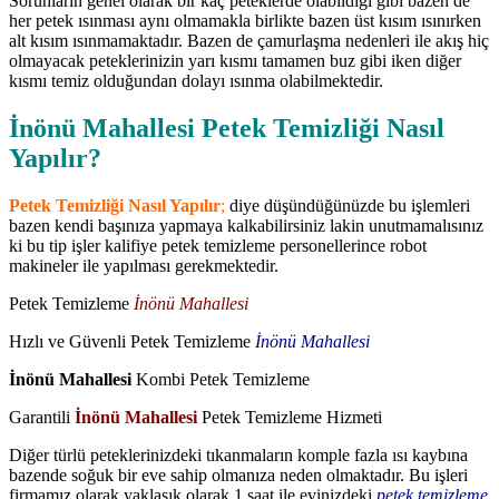
Sorunların genel olarak bir kaç peteklerde olabildiği gibi bazen de
her petek ısınması aynı olmamakla birlikte bazen üst kısım ısınırken
alt kısım ısınmamaktadır. Bazen de çamurlaşma nedenleri ile akış hiç
olmayacak peteklerinizin yarı kısmı tamamen buz gibi iken diğer
kısmı temiz olduğundan dolayı ısınma olabilmektedir.
İnönü Mahallesi Petek Temizliği Nasıl
Yapılır?
Petek Temizliği Nasıl Yapılır
;
diye düşündüğünüzde bu işlemleri
bazen kendi başınıza yapmaya kalkabilirsiniz lakin unutmamalısınız
ki bu tip işler kalifiye petek temizleme personellerince robot
makineler ile yapılması gerekmektedir.
Petek Temizleme
İnönü Mahallesi
Hızlı ve Güvenli Petek Temizleme
İnönü Mahallesi
İnönü Mahallesi
Kombi Petek Temizleme
Garantili
İnönü Mahallesi
Petek Temizleme Hizmeti
Diğer türlü peteklerinizdeki tıkanmaların komple fazla ısı kaybına
bazende soğuk bir eve sahip olmanıza neden olmaktadır. Bu işleri
firmamız olarak yaklaşık olarak 1 saat ile evinizdeki
petek temizleme