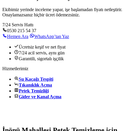
Ekibimiz yerinde inceleme yapar, işe başlamadan fiyatı netleştirir.
Onaylamazsanız hiçbir ücret ödemezsiniz.
7/24 Servis Hattı
0530 215 54 37
Hemen Ara
WhatsApp’tan Yaz
Ücretsiz keşif ve net fiyat
7/24 acil servis, aynı gün
Garantili, sigortalı işçilik
Hizmetlerimiz
Su Kaçağı Tespiti
Tıkanıklık Açma
Petek Temizliği
Gider ve Kanal Açma
İnönü Mahallesi Petek Temizleme için