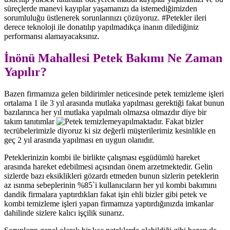
süreçlerde manevi kayıplar yaşamanızı da istemediğimizden
sorumluluğu üstlenerek sorunlarınızı çözüyoruz. #Petekler ileri
derece teknoloji ile donatılıp yapılmadıkça inanın dilediğiniz
performansı alamayacaksınız.
İnönü Mahallesi Petek Bakımı Ne Zaman
Yapılır?
Bazen firmamıza gelen bildirimler neticesinde petek temizleme işleri
ortalama 1 ile 3 yıl arasında mutlaka yapılması gerektiği fakat bunun
bazılarınca her yıl mutlaka yapılmalı olmazsa olmazdır diye bir
takım tanıtımlar
yapılmaktadır. Fakat bizler
tecrübelerimizle diyoruz ki siz değerli müşterilerimiz kesinlikle en
geç 2 yıl arasında yapılması en uygun olanıdır.
Peteklerinizin kombi ile birlikte çalışması eşgüdümlü hareket
arasında hareket edebilmesi açısından önem arzetmektedir. Gelin
sizlerde bazı eksiklikleri gözardı etmeden bunun sizlerin peteklerin
az ısınma sebeplerinin %85`i kullanıcıların her yıl kombi bakımını
dandik firmalara yaptırdıkları fakat işin ehli bizler gibi petek ve
kombi temizleme işleri yapan firmamıza yaptırdığınızda imkanlar
dahilinde sizlere kalıcı işçilik sunarız.