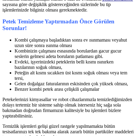
sayısına göre değişiklik göstereceğinden sizlerinde bu tip
işlemlerinizde bilginiz olması gerekmektedir.
Petek Temizleme Yaptırmadan Önce Görülen
Sorunlar!
Kombi çalışmaya başladıktan sonra ev ısınmaması veyahut
uzun süre sonra ısınma olması
Kombinizin çalışması esnasında borulardan gacur gucur
seslerin gelmesi adeta boruların patlaması gibi.
Evdeki, işyerinizdeki peteklerin belli kısmı ısınırken
bazılarının soğuk olması,
Peteğin alt kısmı sıcakken üst kısmı soğuk olması veya tem
tersi,
Gelen doğalgaz faturalarının eskisinden çok yüksek olması,
Benzer kombi petek arası çelişkili çalışmalar
Petekelerinizi kimyasallar ve robot cihazlarımızla temizlediğimizden
dolayı tertemiz bir sisteme sahip olmak isterseniz hiç sağa sola
bakmadan doğrudan firmamızın kalitesiyle bu işlemleri bizlere
yaptırabilirsiniz.
Temizlik işlemleri gelişi güzel rastgele yapılmamakta bütün
tesisatlarınızı tek tek bakıma alarak zararlı bütün partiküler maddeleri