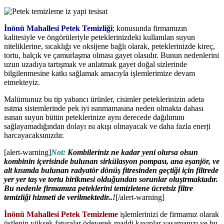
İnönü Mahallesi Petek Temizliği
; konusunda firmamızın
kalitesiyle ve öngörüleriyle peteklerinizdeki kullanılan suyun
niteliklerine, sıcaklığı ve oksijene bağlı olarak, peteklerinizde kireç,
tortu, balçık ve çamurlaşma olması gayet olasıdır. Bunun nedenlerini
uzun uzadıya tartışmak ve anlatmak gayet doğal sizlerinde
bilgilenmesine katkı sağlamak amacıyla işlemlerimize devam
etmekteyiz.
Malümunuz bu tip yabancı ürünler, cisimler peteklerinizin adeta
ısıtma sistemlerinde pek iyi ısınmamasına neden olmakta dahası
ısınan suyun bütün peteklerinize aynı derecede dağılımını
sağlayamadığından dolayı ısı akışı olmayacak ve daha fazla enerji
harcayacaksınızdır.
[alert-warning]
Not:
Kombileriniz ne kadar yeni olursa olsun
kombinin içerisinde bulunan sirkülasyon pompası, ana eşanjör, ve
alt kısımda bulunan radyatör dönüş fitresinden geçtiği için filtrede
yer yer taş ve tortu birikmesi olduğundan sorunlar oluştrmaktadır.
Bu nedenle firmamıza peteklerini temizletene ücretsiz filtre
temizliği hizmeti de verilmektedir..!
[/alert-warning]
İnönü Mahallesi Petek Temizleme
işlemlerinizi de firmamız olarak
üstlenip yüksek faturalar ödeyerek maddi kayıplar yaşamanızı ve bu