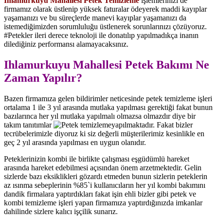
Ihlamurkuyu Mahallesi Petek Temizleme
işlemlerinizi de
firmamız olarak üstlenip yüksek faturalar ödeyerek maddi kayıplar
yaşamanızı ve bu süreçlerde manevi kayıplar yaşamanızı da
istemediğimizden sorumluluğu üstlenerek sorunlarınızı çözüyoruz.
#Petekler ileri derece teknoloji ile donatılıp yapılmadıkça inanın
dilediğiniz performansı alamayacaksınız.
Ihlamurkuyu Mahallesi Petek Bakımı Ne
Zaman Yapılır?
Bazen firmamıza gelen bildirimler neticesinde petek temizleme işleri
ortalama 1 ile 3 yıl arasında mutlaka yapılması gerektiği fakat bunun
bazılarınca her yıl mutlaka yapılmalı olmazsa olmazdır diye bir
takım tanıtımlar
yapılmaktadır. Fakat bizler
tecrübelerimizle diyoruz ki siz değerli müşterilerimiz kesinlikle en
geç 2 yıl arasında yapılması en uygun olanıdır.
Peteklerinizin kombi ile birlikte çalışması eşgüdümlü hareket
arasında hareket edebilmesi açısından önem arzetmektedir. Gelin
sizlerde bazı eksiklikleri gözardı etmeden bunun sizlerin peteklerin
az ısınma sebeplerinin %85`i kullanıcıların her yıl kombi bakımını
dandik firmalara yaptırdıkları fakat işin ehli bizler gibi petek ve
kombi temizleme işleri yapan firmamıza yaptırdığınızda imkanlar
dahilinde sizlere kalıcı işçilik sunarız.