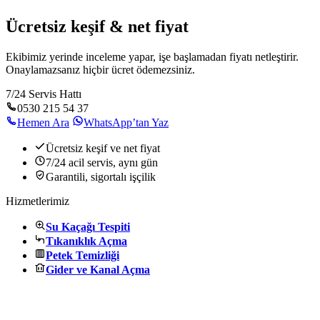
Ücretsiz keşif & net fiyat
Ekibimiz yerinde inceleme yapar, işe başlamadan fiyatı netleştirir.
Onaylamazsanız hiçbir ücret ödemezsiniz.
7/24 Servis Hattı
0530 215 54 37
Hemen Ara
WhatsApp’tan Yaz
Ücretsiz keşif ve net fiyat
7/24 acil servis, aynı gün
Garantili, sigortalı işçilik
Hizmetlerimiz
Su Kaçağı Tespiti
Tıkanıklık Açma
Petek Temizliği
Gider ve Kanal Açma