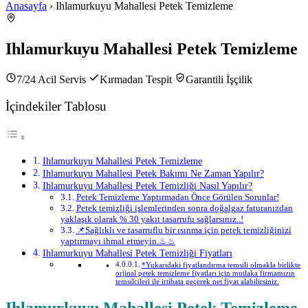
Anasayfa
› Ihlamurkuyu Mahallesi Petek Temizleme
Ihlamurkuyu Mahallesi Petek Temizleme
7/24 Acil Servis
Kırmadan Tespit
Garantili İşçilik
İçindekiler Tablosu
Ihlamurkuyu Mahallesi Petek Temizleme
Ihlamurkuyu Mahallesi Petek Bakımı Ne Zaman Yapılır?
Ihlamurkuyu Mahallesi Petek Temizliği Nasıl Yapılır?
Petek Temizleme Yaptırmadan Önce Görülen Sorunlar!
Petek temizliği işlemlerinden sonra doğalgaz faturanızdan
yaklaşık olarak % 30 yakıt tasarrufu sağlarsınız..!
📌Sağlıklı ve tasarruflu bir ısınma için petek temizliğinizi
yaptırmayı ihmal etmeyin.♨♨
Ihlamurkuyu Mahallesi Petek Temizliği Fiyatları
*Yukarıdaki fiyatlandırma temsili olmakla birlikte
orjinal petek temizleme fiyatları için mutlaka firmamızın
temsilcileri ile irtibata geçerek net fiyat alabilirsiniz.