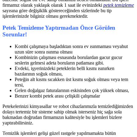
firmamız olarak yaklaşık olarak 1 saat ile evinizdeki
petek temizleme
sayısına göre değişiklik göstereceğinden sizlerinde bu tip
işlemlerinizde bilginiz olması gerekmektedir.
Petek Temizleme Yaptırmadan Önce Görülen
Sorunlar!
Kombi çalışmaya başladıktan sonra ev ısınmaması veyahut
uzun süre sonra ısınma olması
Kombinizin çalışması esnasında borulardan gacur gucur
seslerin gelmesi adeta boruların patlaması gibi.
Evdeki, işyerinizdeki peteklerin belli kısmı ısınırken
bazılarının soğuk olması,
Peteğin alt kısmı sıcakken üst kısmı soğuk olması veya tem
tersi,
Gelen doğalgaz faturalarının eskisinden çok yüksek olması,
Benzer kombi petek arası çelişkili çalışmalar
Petekelerinizi kimyasallar ve robot cihazlarımızla temizlediğimizden
dolayı tertemiz bir sisteme sahip olmak isterseniz hiç sağa sola
bakmadan doğrudan firmamızın kalitesiyle bu işlemleri bizlere
yaptırabilirsiniz.
Temizlik işlemleri gelişi güzel rastgele yapılmamakta bütün