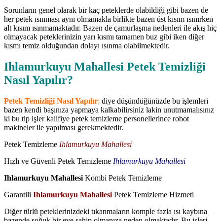
Sorunların genel olarak bir kaç peteklerde olabildiği gibi bazen de
her petek ısınması aynı olmamakla birlikte bazen üst kısım ısınırken
alt kısım ısınmamaktadır. Bazen de çamurlaşma nedenleri ile akış hiç
olmayacak peteklerinizin yarı kısmı tamamen buz gibi iken diğer
kısmı temiz olduğundan dolayı ısınma olabilmektedir.
Ihlamurkuyu Mahallesi Petek Temizliği
Nasıl Yapılır?
Petek Temizliği Nasıl Yapılır
;
diye düşündüğünüzde bu işlemleri
bazen kendi başınıza yapmaya kalkabilirsiniz lakin unutmamalısınız
ki bu tip işler kalifiye petek temizleme personellerince robot
makineler ile yapılması gerekmektedir.
Petek Temizleme
Ihlamurkuyu Mahallesi
Hızlı ve Güvenli Petek Temizleme
Ihlamurkuyu Mahallesi
Ihlamurkuyu Mahallesi
Kombi Petek Temizleme
Garantili
Ihlamurkuyu Mahallesi
Petek Temizleme Hizmeti
Diğer türlü peteklerinizdeki tıkanmaların komple fazla ısı kaybına
bazende soğuk bir eve sahip olmanıza neden olmaktadır. Bu işleri