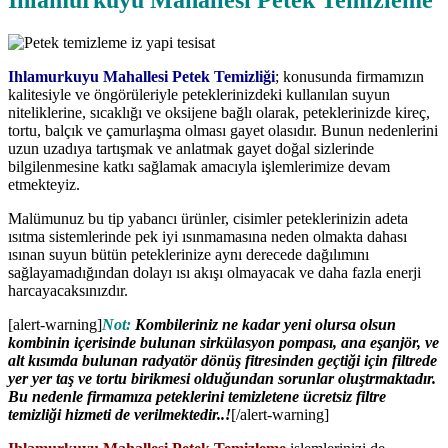
Ihlamurkuyu Mahallesi Petek Temizleme
Ihlamurkuyu Mahallesi Petek Temizliği
; konusunda firmamızın
kalitesiyle ve öngörüleriyle peteklerinizdeki kullanılan suyun
niteliklerine, sıcaklığı ve oksijene bağlı olarak, peteklerinizde kireç,
tortu, balçık ve çamurlaşma olması gayet olasıdır. Bunun nedenlerini
uzun uzadıya tartışmak ve anlatmak gayet doğal sizlerinde
bilgilenmesine katkı sağlamak amacıyla işlemlerimize devam
etmekteyiz.
Malümunuz bu tip yabancı ürünler, cisimler peteklerinizin adeta
ısıtma sistemlerinde pek iyi ısınmamasına neden olmakta dahası
ısınan suyun bütün peteklerinize aynı derecede dağılımını
sağlayamadığından dolayı ısı akışı olmayacak ve daha fazla enerji
harcayacaksınızdır.
[alert-warning]
Not:
Kombileriniz ne kadar yeni olursa olsun
kombinin içerisinde bulunan sirkülasyon pompası, ana eşanjör, ve
alt kısımda bulunan radyatör dönüş fitresinden geçtiği için filtrede
yer yer taş ve tortu birikmesi olduğundan sorunlar oluştrmaktadır.
Bu nedenle firmamıza peteklerini temizletene ücretsiz filtre
temizliği hizmeti de verilmektedir..!
[/alert-warning]